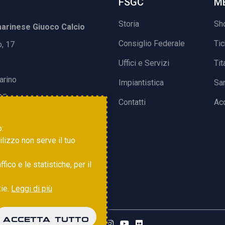
FSGC
M
Storia
Sh
rinese Giuoco Calcio
Consiglio Federale
Ti
o, 17
Uffici e Servizi
Tit
arino
Impiantistica
Sa
15
Contatti
Acc
o:
tilizzo non serve il tuo
ico e le statistiche, per il
kie.
Leggi di più
ACCETTA TUTTO