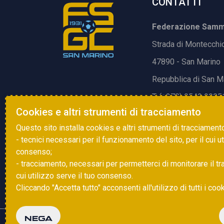
CONTATTI
Federazione Samma
Strada di Montecchi
47890 - San Marino
Repubblica di San M
T. (+378) 0549 9905
Cookies e altri strumenti di tracciamento
E.
info@fsgc.sm
Questo sito installa cookies e altri strumenti di tracciament
- tecnici necessari per il funzionamento del sito, per il cui u
consenso;
- tracciamento, necessari per permetterci di monitorare il traff
cui utilizzo serve il tuo consenso.
Cliccando "Accetta tutto" acconsenti all'utilizzo di tutti i coo
NEGA
Copyright © 2025 FSGC. Tutti i diritti riservati