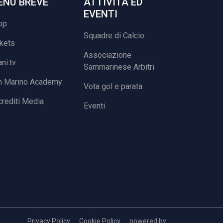
ENU BREVE
ATTIVITÀ ED
EVENTI
op
Squadre di Calcio
ckets
Associazione
ani.tv
Sammarinese Arbitri
n Marino Academy
Vota gol e parata
rediti Media
Eventi
Privacy Policy
Cookie Policy
powered by