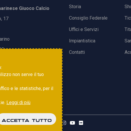
Storia
Sh
rinese Giuoco Calcio
Consiglio Federale
Ti
o, 17
Uffici e Servizi
Tit
arino
Impiantistica
Sa
15
Contatti
Acc
o:
tilizzo non serve il tuo
ico e le statistiche, per il
kie.
Leggi di più
ACCETTA TUTTO