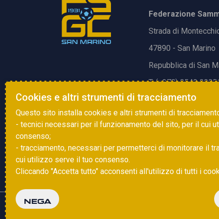
Federazione Samma
Strada di Montecchi
47890 - San Marino
Repubblica di San M
T. (+378) 0549 9905
Cookies e altri strumenti di tracciamento
E.
info@fsgc.sm
Questo sito installa cookies e altri strumenti di tracciament
- tecnici necessari per il funzionamento del sito, per il cui u
consenso;
- tracciamento, necessari per permetterci di monitorare il traff
cui utilizzo serve il tuo consenso.
Cliccando "Accetta tutto" acconsenti all'utilizzo di tutti i coo
NEGA
Copyright © 2025 FSGC. Tutti i diritti riservati