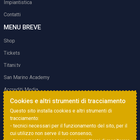
Impiantistica
Contatti
MENU BREVE
Shop
Tickets
Titani.tv
San Marino Academy
Accrediti Media
Cookies e altri strumenti di tracciamento
ATTIVITÀ ED EVENTI
Questo sito installa cookies e altri strumenti di
Squadre di Calcio
tracciamento:
- tecnici necessari per il funzionamento del sito, per il
Associazione Sammarinese Arbitri
cui utilizzo non serve il tuo consenso;