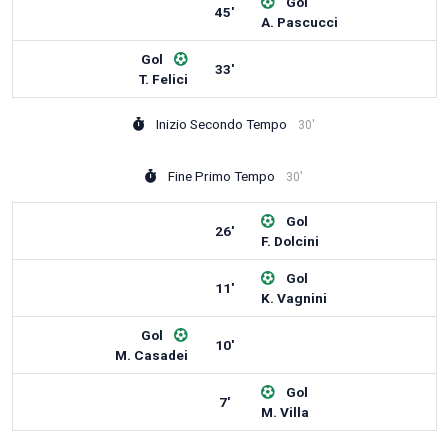
Gol
45'
A. Pascucci
Gol
33'
T. Felici
Inizio Secondo Tempo
30'
Fine Primo Tempo
30'
Gol
26'
F. Dolcini
Gol
11'
K. Vagnini
Gol
10'
M. Casadei
Gol
7'
M. Villa