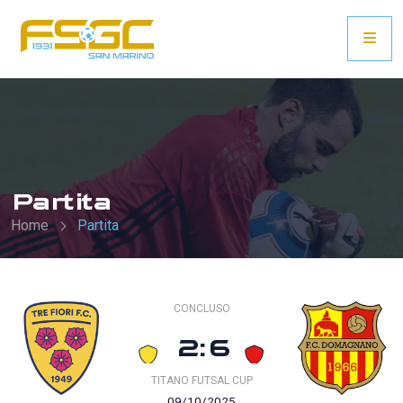
Partita
Home
Partita
CONCLUSO
2:6
TITANO FUTSAL CUP
09/10/2025