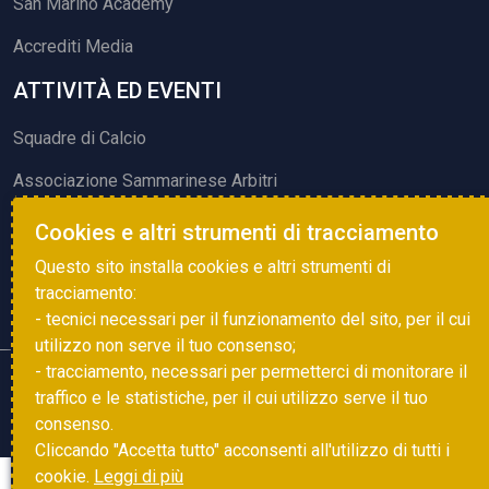
San Marino Academy
Accrediti Media
ATTIVITÀ ED EVENTI
Squadre di Calcio
Associazione Sammarinese Arbitri
Vota gol e parata
Cookies e altri strumenti di tracciamento
Eventi
Questo sito installa cookies e altri strumenti di
tracciamento:
- tecnici necessari per il funzionamento del sito, per il cui
utilizzo non serve il tuo consenso;
- tracciamento, necessari per permetterci di monitorare il
Copyright © 2025 FSGC. Tutti i diritti riservati
traffico e le statistiche, per il cui utilizzo serve il tuo
consenso.
Privacy Policy
Cookie Policy
powered by
Studio99
Cliccando "Accetta tutto" acconsenti all'utilizzo di tutti i
cookie.
Leggi di più