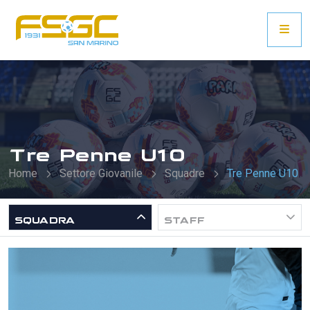
Tre Penne U10
Home
Settore Giovanile
Squadre
Tre Penne U10
SQUADRA
STAFF