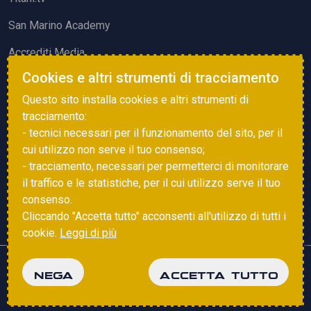
San Marino Academy
Accrediti Media
Cookies e altri strumenti di tracciamento
ATTIVITÀ ED EVENTI
Questo sito installa cookies e altri strumenti di
Squadre di Calcio
tracciamento:
- tecnici necessari per il funzionamento del sito, per il
Associazione Sammarinese Arbitri
cui utilizzo non serve il tuo consenso;
Vota gol e parata
- tracciamento, necessari per permetterci di monitorare
il traffico e le statistiche, per il cui utilizzo serve il tuo
Eventi
consenso.
Cliccando "Accetta tutto" acconsenti all'utilizzo di tutti i
cookie.
Leggi di più
Copyright © 2025 FSGC. Tutti i diritti riservati
NEGA
ACCETTA TUTTO
Privacy Policy
Cookie Policy
powered by
Studio99