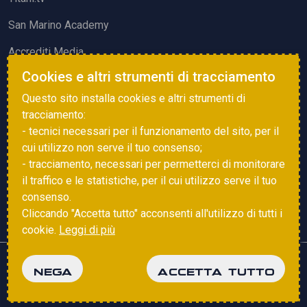
San Marino Academy
Accrediti Media
Cookies e altri strumenti di tracciamento
ATTIVITÀ ED EVENTI
Questo sito installa cookies e altri strumenti di
Squadre di Calcio
tracciamento:
- tecnici necessari per il funzionamento del sito, per il
Associazione Sammarinese Arbitri
cui utilizzo non serve il tuo consenso;
Vota gol e parata
- tracciamento, necessari per permetterci di monitorare
il traffico e le statistiche, per il cui utilizzo serve il tuo
Eventi
consenso.
Cliccando "Accetta tutto" acconsenti all'utilizzo di tutti i
cookie.
Leggi di più
Copyright © 2025 FSGC. Tutti i diritti riservati
NEGA
ACCETTA TUTTO
Privacy Policy
Cookie Policy
powered by
Studio99