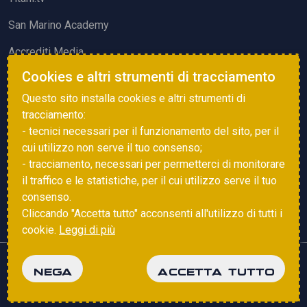
San Marino Academy
Accrediti Media
Cookies e altri strumenti di tracciamento
ATTIVITÀ ED EVENTI
Questo sito installa cookies e altri strumenti di
Squadre di Calcio
tracciamento:
- tecnici necessari per il funzionamento del sito, per il
Associazione Sammarinese Arbitri
cui utilizzo non serve il tuo consenso;
Vota gol e parata
- tracciamento, necessari per permetterci di monitorare
il traffico e le statistiche, per il cui utilizzo serve il tuo
Eventi
consenso.
Cliccando "Accetta tutto" acconsenti all'utilizzo di tutti i
cookie.
Leggi di più
Copyright © 2025 FSGC. Tutti i diritti riservati
NEGA
ACCETTA TUTTO
Privacy Policy
Cookie Policy
powered by
Studio99