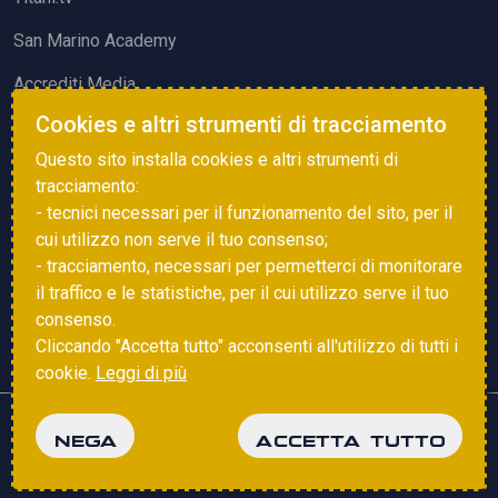
San Marino Academy
Accrediti Media
Cookies e altri strumenti di tracciamento
ATTIVITÀ ED EVENTI
Questo sito installa cookies e altri strumenti di
Squadre di Calcio
tracciamento:
- tecnici necessari per il funzionamento del sito, per il
Associazione Sammarinese Arbitri
cui utilizzo non serve il tuo consenso;
Vota gol e parata
- tracciamento, necessari per permetterci di monitorare
il traffico e le statistiche, per il cui utilizzo serve il tuo
Eventi
consenso.
Cliccando "Accetta tutto" acconsenti all'utilizzo di tutti i
cookie.
Leggi di più
Copyright © 2025 FSGC. Tutti i diritti riservati
NEGA
ACCETTA TUTTO
Privacy Policy
Cookie Policy
powered by
Studio99