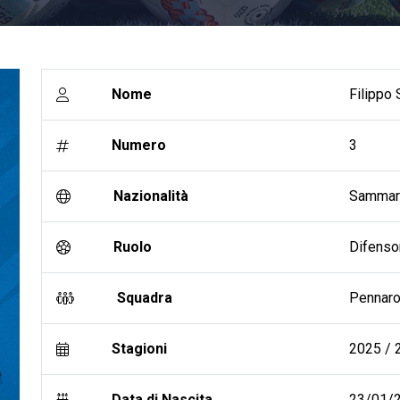
Nome
Filippo 
Numero
3
Nazionalità
Sammar
Ruolo
Difenso
Squadra
Pennar
Stagioni
2025 / 2
Data di Nascita
23/01/