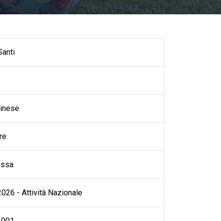
Santi
inese
re
ossa
026 - Attività Nazionale
2001