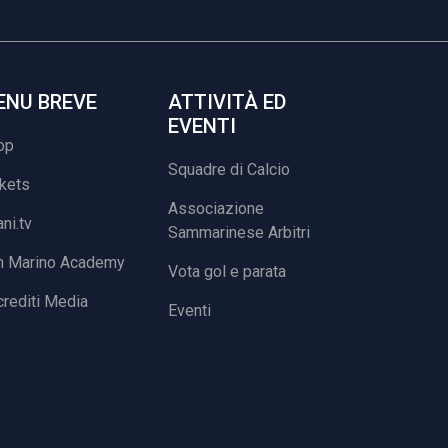
ENU BREVE
ATTIVITÀ ED
EVENTI
op
Squadre di Calcio
ckets
Associazione
ani.tv
Sammarinese Arbitri
n Marino Academy
Vota gol e parata
rediti Media
Eventi