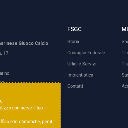
FSGC
M
Storia
Sh
rinese Giuoco Calcio
Consiglio Federale
Ti
o, 17
Uffici e Servizi
Tit
arino
Impiantistica
Sa
15
Contatti
Acc
o:
tilizzo non serve il tuo
ico e le statistiche, per il