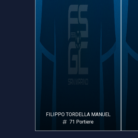
MANUEL
FILIPPO TORDELLA MANUEL
iere
71 Portiere