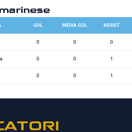
marinese
A
GOL
MEDIA GOL
ASSIST
0
0
0
a
0
0
1
0
0
1
CATORI