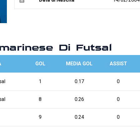
arinese Di Futsal
A
GOL
MEDIA GOL
ASSIST
sal
1
0.17
0
sal
8
0.26
0
9
0.24
0