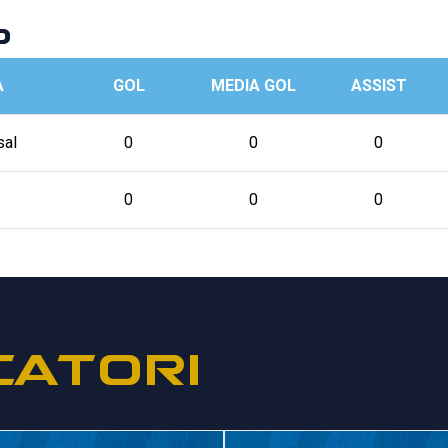
p
A
GOL
MEDIA GOL
ASSIST
sal
0
0
0
0
0
0
CATORI