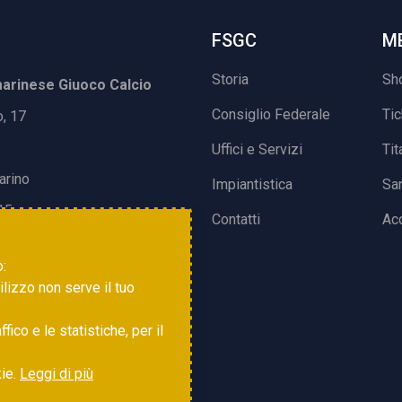
FSGC
M
Storia
Sh
rinese Giuoco Calcio
Consiglio Federale
Ti
o, 17
Uffici e Servizi
Tit
arino
Impiantistica
Sa
15
Contatti
Acc
o:
tilizzo non serve il tuo
ico e le statistiche, per il
kie.
Leggi di più