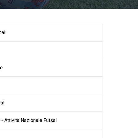
ali
se
al
- Attività Nazionale Futsal