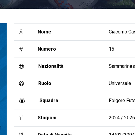
Nome
Giacomo Cas
Numero
15
Nazionalità
Sammarine
Ruolo
Universale
Squadra
Folgore Futs
Stagioni
2024 / 2026 
Data di Nascita
14/02/2004