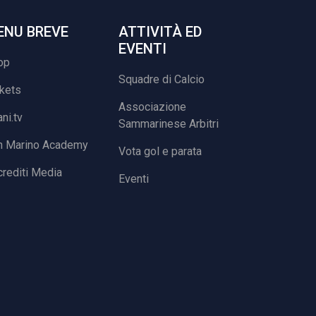
ENU BREVE
ATTIVITÀ ED
EVENTI
op
Squadre di Calcio
ckets
Associazione
ani.tv
Sammarinese Arbitri
n Marino Academy
Vota gol e parata
rediti Media
Eventi