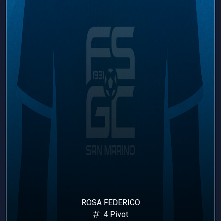
ROSA FEDERICO
T
4 Pivot