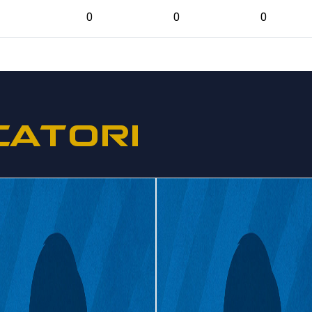
0
0
0
CATORI