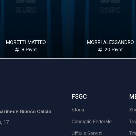
MORRI ALESSANDRO
CONTATO ANDREA
20 Pivot
4 Laterale
FSGC
M
Storia
Sh
rinese Giuoco Calcio
Consiglio Federale
Ti
o, 17
Uffici e Servizi
Tit