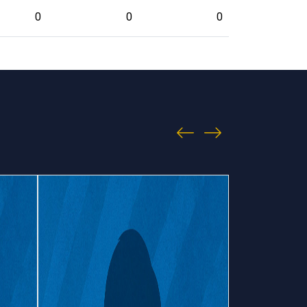
0
0
0