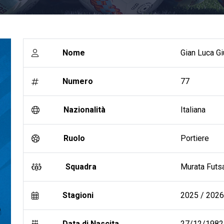
Nome
Gian Luca Gi
Numero
77
Nazionalità
Italiana
Ruolo
Portiere
Squadra
Murata Futs
Stagioni
2025 / 2026 
Data di Nascita
27/12/1982