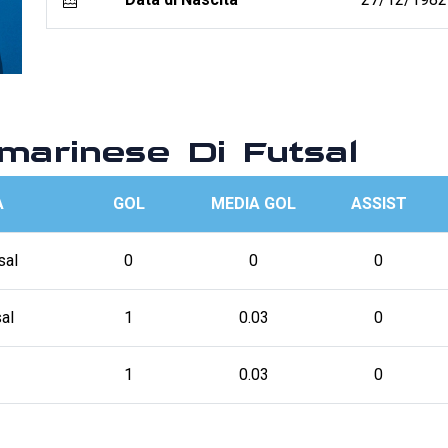
arinese Di Futsal
A
GOL
MEDIA GOL
ASSIST
sal
0
0
0
al
1
0.03
0
1
0.03
0