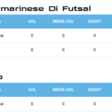
arinese Di Futsal
A
GOL
MEDIA GOL
ASSIST
al
0
0
0
0
0
0
p
A
GOL
MEDIA GOL
ASSIST
al
0
0
0