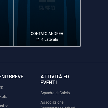
MATTIOLI ALEX
DOMIN
7 Laterale
ENU BREVE
ATTIVITÀ ED
EVENTI
op
Squadre di Calcio
ckets
Associazione
ani.tv