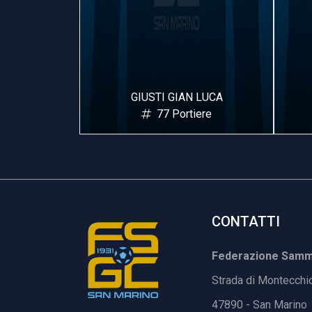
 LUCA
MORETTI MATTEO
iere
8 Pivot
CONTATTI
Federazione Samma
Strada di Montecchi
47890 - San Marino