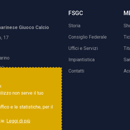
FSGC
M
Storia
Sh
rinese Giuoco Calcio
Consiglio Federale
Ti
o, 17
Uffici e Servizi
Tit
arino
Impiantistica
Sa
15
Contatti
Acc
o:
tilizzo non serve il tuo
ico e le statistiche, per il
kie.
Leggi di più