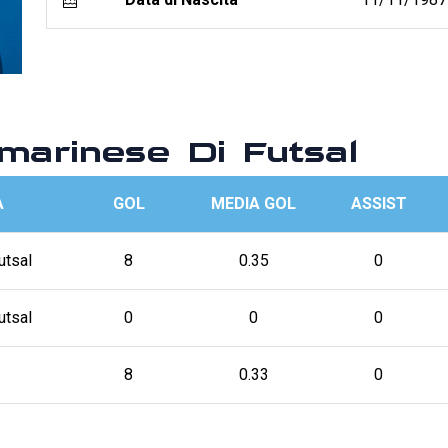
arinese Di Futsal
A
GOL
MEDIA GOL
ASSIST
utsal
8
0.35
0
utsal
0
0
0
8
0.33
0