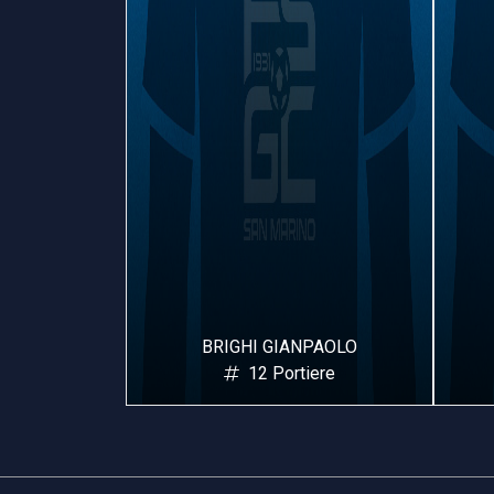
ORENZO
BRIGHI GIANPAOLO
ere
12 Portiere