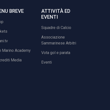
ENU BREVE
ATTIVITÀ ED
EVENTI
op
Squadre di Calcio
ckets
Associazione
ani.tv
Sammarinese Arbitri
n Marino Academy
Vota gol e parata
rediti Media
Eventi