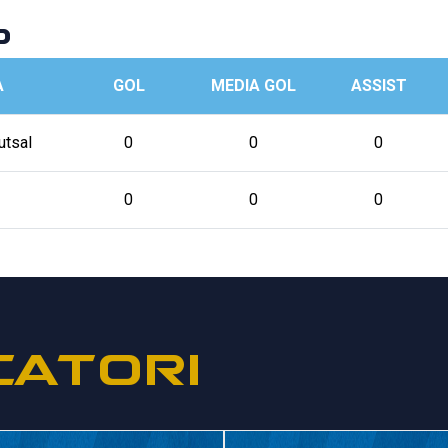
p
A
GOL
MEDIA GOL
ASSIST
utsal
0
0
0
0
0
0
CATORI