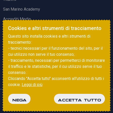
San Marino Academy
Accrediti Media
Cookies e altri strumenti di tracciamento
ATTIVITÀ ED EVENTI
Questo sito installa cookies e altri strumenti di
Squadre di Calcio
tracciamento:
- tecnici necessari per il funzionamento del sito, per il
Associazione Sammarinese Arbitri
cui utilizzo non serve il tuo consenso;
Vota gol e parata
- tracciamento, necessari per permetterci di monitorare
il traffico e le statistiche, per il cui utilizzo serve il tuo
Eventi
consenso.
Cliccando "Accetta tutto" acconsenti all'utilizzo di tutti i
cookie.
Leggi di più
Copyright © 2025 FSGC. Tutti i diritti riservati
NEGA
ACCETTA TUTTO
Privacy Policy
Cookie Policy
powered by
Studio99