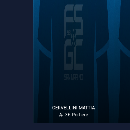
TTIA
CERVELLINI MATTIA
iere
36 Portiere