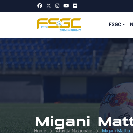
FSGC
Migani Matt
Home
Attività Nazionale
Migani Mattia