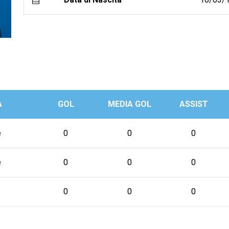
A
GOL
MEDIA GOL
ASSIST
e
0
0
0
e
0
0
0
0
0
0