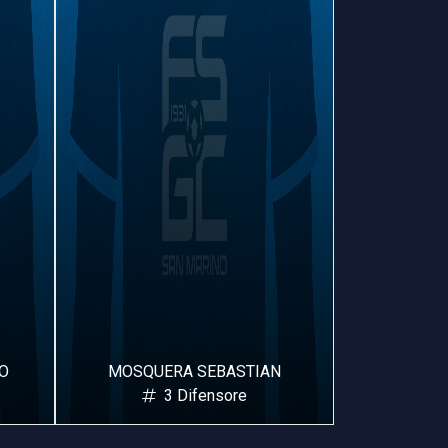
O
MOSQUERA SEBASTIAN
FERR
3 Difensore