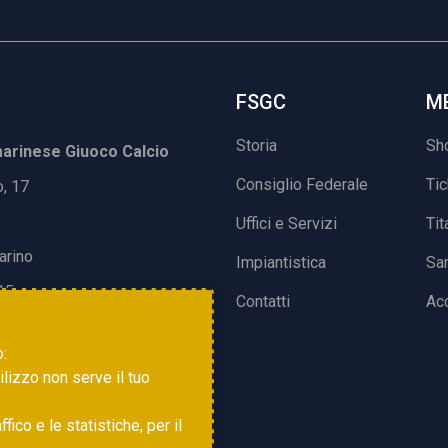
FSGC
M
Storia
Sh
rinese Giuoco Calcio
Consiglio Federale
Ti
o, 17
Uffici e Servizi
Tit
arino
Impiantistica
Sa
15
Contatti
Acc
o:
tilizzo non serve il tuo
ico e le statistiche, per il