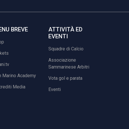
ENU BREVE
ATTIVITÀ ED
EVENTI
op
Squadre di Calcio
ckets
Associazione
ani.tv
Sammarinese Arbitri
n Marino Academy
Vota gol e parata
rediti Media
Eventi