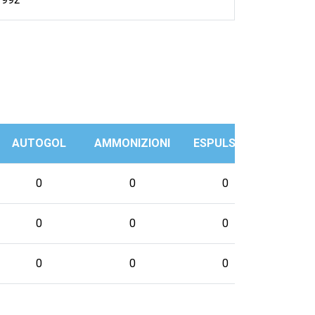
AUTOGOL
AMMONIZIONI
ESPULSIONI
PRES
0
0
0
0
0
0
0
0
0