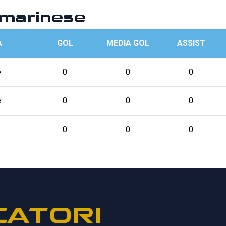
marinese
A
GOL
MEDIA GOL
ASSIST
e
0
0
0
e
0
0
0
0
0
0
CATORI