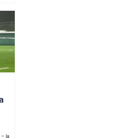
a
 – la