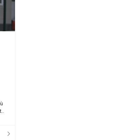
iù
..