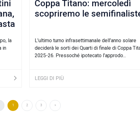
ini
Coppa Titano: mercoledì
ana,
scopriremo le semifinalist
asta
po, la
L’ultimo turno infrasettimanale dell’anno solare
 in
deciderà le sorti dei Quarti di finale di Coppa Tit
2025-26. Pressoché ipotecato l’approdo...
LEGGI DI PIÙ
1
2
3
>