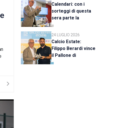
Calendari: con i
sorteggi di questa
le
sera parte la
stagione 2026-27
24 LUGLIO 2026
Calcio Estate:
Filippo Berardi vince
an
il Pallone di
e
Cristallo, al Tre Fiori
Panchina d’Oro e
Trofeo Koppe