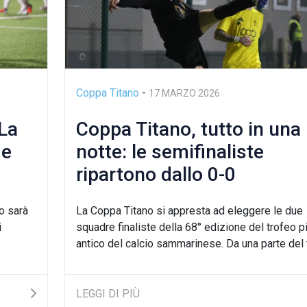
Coppa Titano
-
17 MARZO 2026
 La
Coppa Titano, tutto in una
 e
notte: le semifinaliste
ripartono dallo 0-0
dell’andata
o sarà
La Coppa Titano si appresta ad eleggere le due
i
squadre finaliste della 68° edizione del trofeo p
antico del calcio sammarinese. Da una parte del t.
LEGGI DI PIÙ