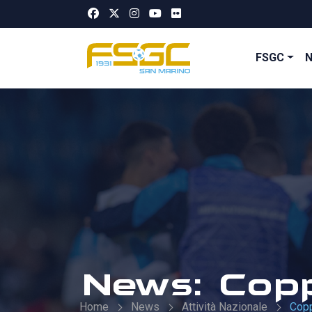
FSGC
News: Copp
Home
News
Attività Nazionale
Copp