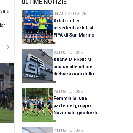
ULTIME NOTIZIE
 va a
04 AGOSTO 2026
Arbitri: i tre
r...
assistenti arbitrali
FIFA di San Marino
al raduno della CAN
C
30 LUGLIO 2026
Anche la FSGC si
unisce alle ultime
dichiarazioni della
UEFA
28 LUGLIO 2026
Femminile: una
parte del gruppo
Nazionale giocherà
a Rimini
24 LUGLIO 2026