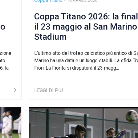
Coppa Titano
-
18 APRILE 2026
Coppa Titano 2026: la fina
io
il 23 maggio al San Marino
Stadium
izione
L’ultimo atto del trofeo calcistico più antico di S
ato
Marino ha una data e un luogo stabili. La sfida Tr
, la
Fiori-La Fiorita si disputerà il 23 magg...
LEGGI DI PIÙ