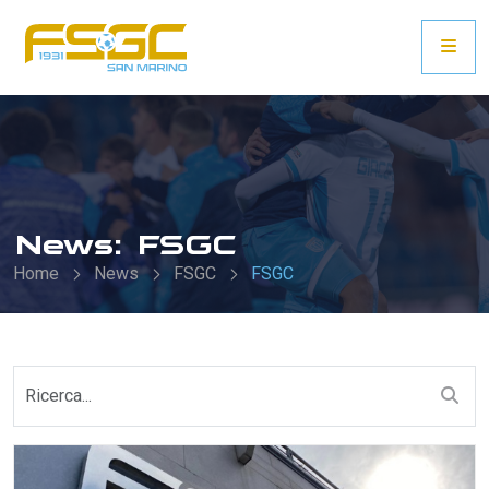
News: FSGC
Home
News
FSGC
FSGC