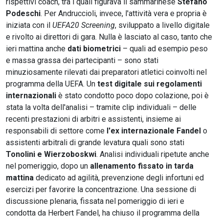
rispettivi coach, tra i quali figurava il sammarinese
Stefano
Podeschi
. Per Andruccioli, invece, l'attività vera e propria è
iniziata con il
UEFA20 Screening
, sviluppato a livello digitale
e rivolto ai direttori di gara. Nulla è lasciato al caso, tanto che
ieri mattina anche
dati biometrici
– quali ad esempio peso
e massa grassa dei partecipanti – sono stati
minuziosamente rilevati dai preparatori atletici coinvolti nel
programma della UEFA. Un
test digitale sui regolamenti
internazionali
è stato condotto poco dopo colazione, poi è
stata la volta dell'analisi – tramite clip individuali – delle
recenti prestazioni di arbitri e assistenti, insieme ai
responsabili di settore come
l'ex internazionale Fandel
o
assistenti arbitrali di grande levatura quali sono stati
Tonolini e Wierzoboskwi
. Analisi individuali ripetute anche
nel pomeriggio, dopo un
allenamento fissato in tarda
mattina
dedicato ad agilità, prevenzione degli infortuni ed
esercizi per favorire la concentrazione. Una sessione di
discussione plenaria, fissata nel pomeriggio di ieri e
condotta da Herbert Fandel, ha chiuso il programma della