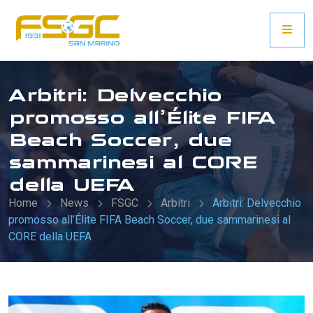
Arbitri: Delvecchio
promosso all’Élite FIFA
Beach Soccer, due
sammarinesi al CORE
della UEFA
Home
News
FSGC
Arbitri
Arbitri: Delvecchio
promosso all’Élite FIFA Beach Soccer, due sammarinesi al
CORE della UEFA