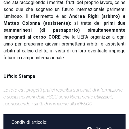
che sta raccogliendo i meritati frutti del proprio lavoro, ce ne
sono due che sognano un futuro internazionale parimenti
luminoso. Il riferimento è ad
Andrea Righi (arbitro) e
Matteo Colonna (assistente):
si tratta dei
primi due
sammarinesi (di passaporto) simultaneamente
impegnati al corso CORE
che la UEFA organizza a ogni
anno per preparare giovani promettenti arbitri e assistenti
arbitri al calcio d’élite, in vista di un loro eventuale impiego
futuro in campo internazionale.
Ufficio Stampa
Le foto ed i progetti grafici reperibili sui canali di informazione
e social network della FSGC sono liberamente utilizzabili,
riconoscendo i diritti di immagine alla ©FSGC
Condividi articolo: