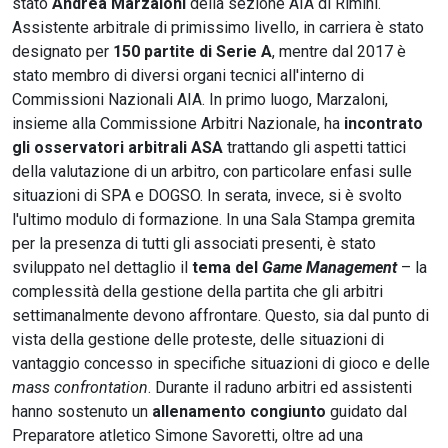
stato
Andrea Marzaloni
della sezione AIA di Rimini.
Assistente arbitrale di primissimo livello, in carriera è stato
designato per
150 partite di Serie A
, mentre dal 2017 è
stato membro di diversi organi tecnici all'interno di
Commissioni Nazionali AIA. In primo luogo, Marzaloni,
insieme alla Commissione Arbitri Nazionale, ha
incontrato
gli osservatori arbitrali ASA
trattando gli aspetti tattici
della valutazione di un arbitro, con particolare enfasi sulle
situazioni di SPA e DOGSO. In serata, invece, si è svolto
l'ultimo modulo di formazione. In una Sala Stampa gremita
per la presenza di tutti gli associati presenti, è stato
sviluppato nel dettaglio il
tema del
Game Management
– la
complessità della gestione della partita che gli arbitri
settimanalmente devono affrontare. Questo, sia dal punto di
vista della gestione delle proteste, delle situazioni di
vantaggio concesso in specifiche situazioni di gioco e delle
mass confrontation
. Durante il raduno arbitri ed assistenti
hanno sostenuto un
allenamento congiunto
guidato dal
Preparatore atletico Simone Savoretti, oltre ad una