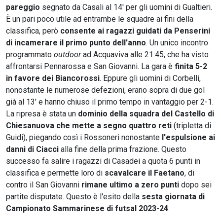
pareggio
segnato da Casali al 14' per gli uomini di Gualtieri.
È un pari poco utile ad entrambe le squadre ai fini della
classifica, però
consente ai ragazzi guidati da Penserini
di incamerare il primo punto dell'anno
. Un unico incontro
programmato
outdoor
ad Acquaviva alle 21:45, che ha visto
affrontarsi Pennarossa e San Giovanni. La gara è
finita 5-2
in favore dei Biancorossi
. Eppure gli uomini di Corbelli,
nonostante le numerose defezioni, erano sopra di due gol
già al 13' e hanno chiuso il primo tempo in vantaggio per 2-1.
La ripresa è stata un
dominio della squadra del Castello di
Chiesanuova che mette a segno quattro reti
(tripletta di
Guidi), piegando così i Rossoneri nonostante
l'espulsione ai
danni di Ciacci
alla fine della prima frazione. Questo
successo fa salire i ragazzi di Casadei a quota 6 punti in
classifica e permette loro di
scavalcare il Faetano
, di
contro il San Giovanni
rimane ultimo a zero punti
dopo sei
partite disputate. Questo è l'esito della
sesta giornata di
Campionato Sammarinese di futsal 2023-24
: