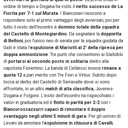
ordine di tempo a Dogana ha visto il
netto successo de La
Fiorita per 7-1 sul Murata
. I Bianconeri riescono a
rispondere solo al primo vantaggio degli avversari, poi per
tutto il resto dell'incontro è
dominio totale della squadra
del Castello di Montegiardino
. Da segnalare la
doppietta
di Belloni
, poi l'unico neo di serata per la squadra guidata da
Galli è stata l'
espulsione di Mariotti al 2' della ripresa per
doppia ammonizione
. Tre punti che consentono ai Gialloblù
di
portarsi al secondo posto in solitaria
dietro alla
capolista Fiorentino. La banda di Cellarosi invece
rimane a
quota 12
a pari merito con Tre Fiori e Virtus. Subito dopo
tocca al derby del Castello di Serravalle dove si sono
affrontate, in un altro
match
di alta classifica
, Juvenes-
Dogana e Folgore. L'esito dell'incontro ha rispecchiato i
valori in graduatoria ed è
finito in parità per 2-2
con i
Biancorossazzurri capaci di rimontare il doppio
svantaggio negli ultimi 5 minuti di gara
. Per gli uomini di
Levani da annotare l'
espulsione in chiusura di Cavalli
,