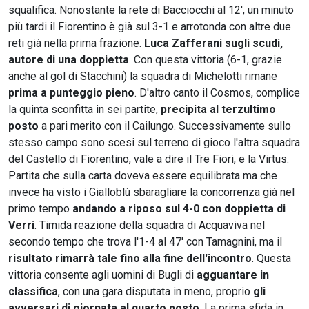
squalifica. Nonostante la rete di Bacciocchi al 12', un minuto
più tardi il Fiorentino è già sul 3-1 e arrotonda con altre due
reti già nella prima frazione.
Luca
Zafferani sugli scudi,
autore di una doppietta
. Con questa vittoria (6-1, grazie
anche al gol di Stacchini) la squadra di Michelotti rimane
prima a punteggio pieno
. D'altro canto il Cosmos, complice
la quinta sconfitta in sei partite,
precipita al terzultimo
posto
a pari merito con il Cailungo. Successivamente sullo
stesso campo sono scesi sul terreno di gioco l'altra squadra
del Castello di Fiorentino, vale a dire il Tre Fiori, e la Virtus.
Partita che sulla carta doveva essere equilibrata ma che
invece ha visto i Gialloblù sbaragliare la concorrenza già nel
primo tempo
andando a riposo sul 4-0 con doppietta di
Verri
. Timida reazione della squadra di Acquaviva nel
secondo tempo che trova l'1-4 al 47' con Tamagnini, ma il
risultato rimarrà tale fino alla fine dell'incontro
. Questa
vittoria consente agli uomini di Bugli di
agguantare in
classifica
, con una gara disputata in meno, proprio
gli
avversari di giornata al quarto posto
. La prima sfida in