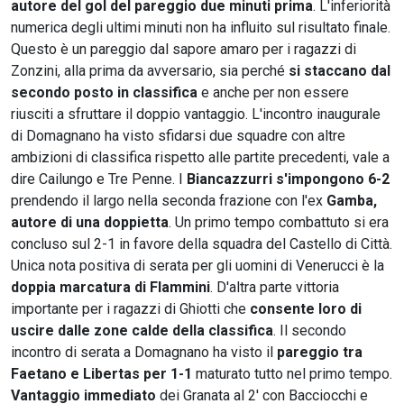
autore del gol del pareggio due minuti prima
. L'inferiorità
numerica degli ultimi minuti non ha influito sul risultato finale.
Questo è un pareggio dal sapore amaro per i ragazzi di
Zonzini, alla prima da avversario, sia perché
si staccano dal
secondo posto in classifica
e anche per non essere
riusciti a sfruttare il doppio vantaggio. L'incontro inaugurale
di Domagnano ha visto sfidarsi due squadre con altre
ambizioni di classifica rispetto alle partite precedenti, vale a
dire Cailungo e Tre Penne. I
Biancazzurri s'impongono 6-2
prendendo il largo nella seconda frazione con l'ex
Gamba,
autore di una doppietta
. Un primo tempo combattuto si era
concluso sul 2-1 in favore della squadra del Castello di Città.
Unica nota positiva di serata per gli uomini di Venerucci è la
doppia marcatura di Flammini
. D'altra parte vittoria
importante per i ragazzi di Ghiotti che
consente loro di
uscire dalle zone calde della classifica
. Il secondo
incontro di serata a Domagnano ha visto il
pareggio tra
Faetano e Libertas per 1-1
maturato tutto nel primo tempo.
Vantaggio immediato
dei Granata al 2' con Bacciocchi e