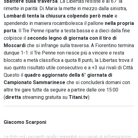
sbattere sulla traversa
. La Libertas resiste e al 67' la
rimette in parità: Di Maria la mette in mezzo dalla sinistra,
Lombardi tenta la chiusura colpendo però male
e
spendendo in maniera rocambolesca il pallone
nella propria
porta
. Il Tre Penne riparte a testa bassa e a dieci dalla fine
colpisce il
secondo legno di giornata con il tiro di
Moscardi
che si infrange sulla traversa. A Fiorentino termina
dunque 1-1: il Tre Penne non riesce più a vincere e resta
bloccato a metà classifica a quota 8 punti, la Libertas trova il
suo quinto risultato utile consecutivo e a +3 sui rivali di Città.
Questo il
quadro aggiornato della 6° giornata di
Campionato Sammarinese
che si concluderà domani con
altre tre gare tutte da seguire a partire dalle ore 15:00
(
diretta
streaming gratuita su
Titani.tv
):
Giacomo Scarponi
Le foto ed i progetti grafici reperibili sui canali di informazione