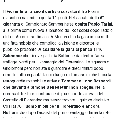
Il
Fiorentino fa suo il derby
e scavalca il Tre Fiori in
classifica salendo a quota 11 punti. Nel sabato della
6°
giornata
di Campionato Sammarinese
esulta Paolo Tarini
,
alla prima come nuovo allenatore dei Rossoblu dopo l'addio
di Leo Acori in settimana. A Montecchio la gara inizia sotto
una fitta nebbia che complica la visione a giocatori e
pubblico presente.
A scaldare la gara ci pensa al 16'
Salemme
che riceve palla da Bottoni e da dentro l'area
trafigge Nardi per il vantaggio del Fiorentino. La squadra di
Girolomoni però non sta a guardare e dieci minuti dopo
rimette tutto in parità: lancio lungo di Tomassini che buca la
retroguardia rossoblu e arriva a
Tommaso Leon Bernardi
che davanti a Simone Benedettini non sbaglia
. Nella
ripresa il Tre Fiori costruisce di più rispetto ai rivali del
Castello di Fiorentino ma senza trovare il guizzo decisivo.
Così al 76'
l'uomo in più per il Fiorentino è ancora
Bottoni
che dopo l'assist del primo vantaggio firma la rete