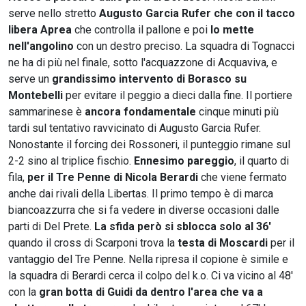
serve nello stretto
Augusto Garcia Rufer che con il tacco
libera Aprea
che controlla il pallone e poi
lo mette
nell'angolino
con un destro preciso. La squadra di Tognacci
ne ha di più nel finale, sotto l'acquazzone di Acquaviva, e
serve un
grandissimo intervento di Borasco su
Montebelli
per evitare il peggio a dieci dalla fine. Il portiere
sammarinese è
ancora fondamentale
cinque minuti più
tardi sul tentativo ravvicinato di Augusto Garcia Rufer.
Nonostante il forcing dei Rossoneri, il punteggio rimane sul
2-2 sino al triplice fischio.
Ennesimo pareggio
, il quarto di
fila,
per il Tre Penne di Nicola Berardi
che viene fermato
anche dai rivali della Libertas. Il primo tempo è di marca
biancoazzurra che si fa vedere in diverse occasioni dalle
parti di Del Prete.
La sfida però si sblocca solo al 36'
quando il cross di Scarponi trova la
testa di Moscardi
per il
vantaggio del Tre Penne. Nella ripresa il copione è simile e
la squadra di Berardi cerca il colpo del k.o. Ci va vicino al 48'
con la
gran botta di Guidi da dentro l'area che va a