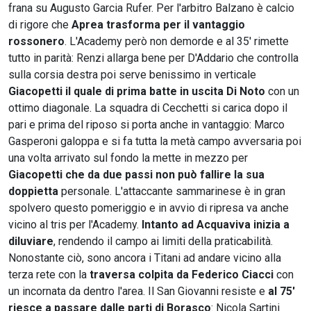
frana su Augusto Garcia Rufer. Per l'arbitro Balzano è calcio
di rigore che
Aprea trasforma per il vantaggio
rossonero
. L'Academy però non demorde e al 35' rimette
tutto in parità: Renzi allarga bene per D'Addario che controlla
sulla corsia destra poi serve benissimo in verticale
Giacopetti il quale di prima batte in uscita Di Noto
con un
ottimo diagonale. La squadra di Cecchetti si carica dopo il
pari e prima del riposo si porta anche in vantaggio: Marco
Gasperoni galoppa e si fa tutta la metà campo avversaria poi
una volta arrivato sul fondo la mette in mezzo per
Giacopetti che da due passi non può fallire la sua
doppietta
personale. L'attaccante sammarinese è in gran
spolvero questo pomeriggio e in avvio di ripresa va anche
vicino al tris per l'Academy.
Intanto ad Acquaviva inizia a
diluviare
, rendendo il campo ai limiti della praticabilità.
Nonostante ciò, sono ancora i Titani ad andare vicino alla
terza rete con la
traversa colpita da Federico Ciacci
con
un incornata da dentro l'area. Il San Giovanni resiste e
al 75'
riesce a passare dalle parti di Borasco
: Nicola Sartini