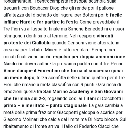
fondamentale: il centrocampista rossoblu scambia sulla
trequarti con Boubacar Diop che gli rende poi il pallone
all'altezza del dischetto del rigore, per Bottoni poi
è facile
infilare Nardi e far partire la festa
. Come prevedibile il
Tre Fiori va all'assalto finale ma Simone Benedettini e i suoi
stringono i denti sino al termine. Nel recupero
vibranti
proteste dei Gialloblu
quando Censoni viene atterrato in
area ma per l'arbitro Mineo è tutto regolare. Sempre nei
minuti finali viene anche
espulso per doppia ammonizione
Nardi
che dovrà saltare la prossima partita con il Tre Penne.
Vince dunque il Fiorentino che torna al successo quasi
un mese dopo
; terza sconfitta nelle ultime quattro per il Tre
Fiori che rimane a metà classifica con 9 punti. Gara ricca di
emozioni quella tra
San Marino Academy e San Giovanni
che termina sul 2-2
, regalando così ai
Titani
di Cecchetti il
primo – e meritato – punto stagionale
. La gara cambia a
metà della prima frazione: Giacopetti galoppa e scarica per
Giacomo Molinari che calcia dal limite ma Di Noto blocca. Sul
ribaltamento di fronte arriva il fallo di Federico Ciacci che