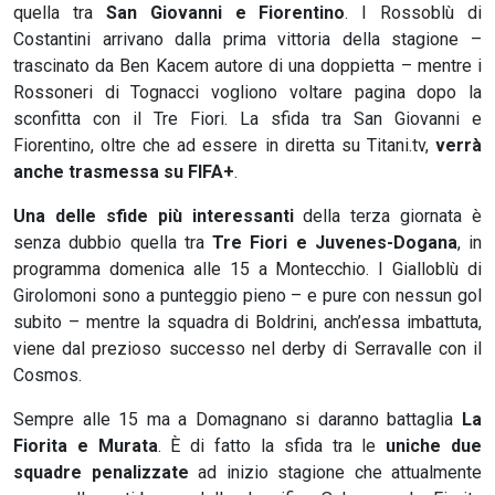
quella tra
San Giovanni e Fiorentino
. I Rossoblù di
Costantini arrivano dalla prima vittoria della stagione –
trascinato da Ben Kacem autore di una doppietta – mentre i
Rossoneri di Tognacci vogliono voltare pagina dopo la
sconfitta con il Tre Fiori. La sfida tra San Giovanni e
Fiorentino, oltre che ad essere in diretta su Titani.tv,
verrà
anche trasmessa su FIFA+
.
Una delle sfide più interessanti
della terza giornata è
senza dubbio quella tra
Tre Fiori e Juvenes-Dogana
, in
programma domenica alle 15 a Montecchio. I Gialloblù di
Girolomoni sono a punteggio pieno – e pure con nessun gol
subito – mentre la squadra di Boldrini, anch’essa imbattuta,
viene dal prezioso successo nel derby di Serravalle con il
Cosmos.
Sempre alle 15 ma a Domagnano si daranno battaglia
La
Fiorita e Murata
. È di fatto la sfida tra le
uniche due
squadre penalizzate
ad inizio stagione che attualmente