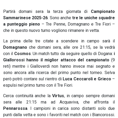
Partirà domani sera la terza giornata di
Campionato
Sammarinese 2025-26
. Sono anche
tre le uniche squadre
a punteggio pieno
– Tre Penne, Domagnano e Tre Fiori –
che in questo nuovo turno vogliono rimanere in vetta.
La prima delle tre citate a scendere in campo sarà il
Domagnano
che domani sera, alle ore 21:15, se la vedrà
con il
Cosmos
. Un match tutto da seguire quello di Dogana:
i
Giallorossi hanno il miglior attacco del campionato
(9
reti) mentre i Gialloverdi non hanno invece mai segnato e
sono ancora alla ricerca del primo punto nel torneo. Selva
però potrò contare sul rientro di
Luca Ceccaroli e Grieco
–
espulsi nel primo turno con il Tre Fiori.
Cerca continuità anche la
Virtus
, in campo sempre domani
sera alle 21:15 ma ad Acquaviva, che affronta il
Pennarossa
. I campioni in carica sono distanti solo due
punti dalla vetta e sono i favoriti nel match con i Biancorossi.