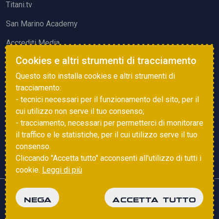
Titani.tv
San Marino Academy
Accrediti Media
Cookies e altri strumenti di tracciamento
ATTIVITÀ ED EVENTI
Questo sito installa cookies e altri strumenti di
Squadre di Calcio
tracciamento:
- tecnici necessari per il funzionamento del sito, per il
Associazione Sammarinese Arbitri
cui utilizzo non serve il tuo consenso;
Vota gol e parata
- tracciamento, necessari per permetterci di monitorare
il traffico e le statistiche, per il cui utilizzo serve il tuo
Eventi
consenso.
Cliccando "Accetta tutto" acconsenti all'utilizzo di tutti i
cookie.
Leggi di più
Copyright © 2025 FSGC. Tutti i diritti riservati
NEGA
ACCETTA TUTTO
Privacy Policy
Cookie Policy
powered by
Studio99