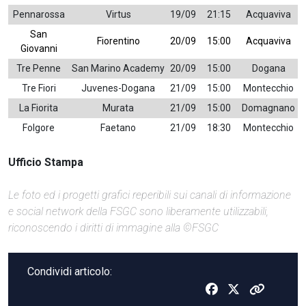
Pennarossa
Virtus
19/09
21:15
Acquaviva
San
Fiorentino
20/09
15:00
Acquaviva
Giovanni
Tre Penne
San Marino Academy
20/09
15:00
Dogana
Tre Fiori
Juvenes-Dogana
21/09
15:00
Montecchio
La Fiorita
Murata
21/09
15:00
Domagnano
Folgore
Faetano
21/09
18:30
Montecchio
Ufficio Stampa
Le foto ed i progetti grafici reperibili sui canali di informazione
e social network della FSGC sono liberamente utilizzabili,
riconoscendo i diritti di immagine alla ©FSGC
Condividi articolo: