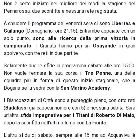
Non è certo iniziato nel migliore dei modi la stagione del
Pennarossa: due sconfitte e nessuna rete registrata.
A chiudere il programma del venerdì sera ci sono
Libertas e
Cailungo
(Domagnano, ore 21:15). Entrambe appaiate con un
solo punto,
sono alla ricerca della prima vittoria in
campionato
. I Granata hanno poi un
Osayande
in gran
spolvero, con tre reti in due partite.
Solamente due le sfide in programma sabato alle ore 15:00.
Non vuole fermare la sua corsa il
Tre Penne
, una delle
squadre più in forma di questo inizio stagionale, che a
Dogana se la vedrà con la
San Marino Academy
.
I Biancoazzurri di Città sono a punteggio pieno, con otto reti
(
Badalassi
già capocannoniere con 5) e nessuna subita. Sarà
un’altra
sfida impegnativa per i Titani di Roberto Di Maio
,
dopo la sconfitta nell’ultimo turno con La Fiorita.
L’altra sfida di sabato, sempre alle 15 ma ad Acquaviva, è