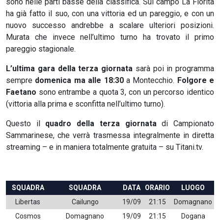
sono nelle parti basse della classifica. Sul campo La Fiorita
ha già fatto il suo, con una vittoria ed un pareggio, e con un
nuovo successo andrebbe a scalare ulteriori posizioni.
Murata che invece nell’ultimo turno ha trovato il primo
pareggio stagionale.
L’ultima gara della terza giornata
sarà poi in programma
sempre
domenica ma alle 18:30
a Montecchio.
Folgore e
Faetano
sono entrambe a quota 3, con un percorso identico
(vittoria alla prima e sconfitta nell’ultimo turno).
Questo il
quadro della terza
giornata
di Campionato
Sammarinese, che verrà trasmessa integralmente in diretta
streaming – e in maniera totalmente gratuita – su Titani.tv.
SQUADRA
SQUADRA
DATA
ORARIO
LUOGO
Libertas
Cailungo
19/09
21:15
Domagnano
Cosmos
Domagnano
19/09
21:15
Dogana