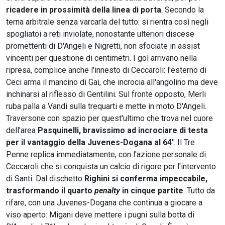
ricadere in prossimità della linea di porta
. Secondo la
terna arbitrale senza varcarla del tutto: si rientra così negli
spogliatoi a reti inviolate, nonostante ulteriori discese
promettenti di D'Angeli e Nigretti, non sfociate in assist
vincenti per questione di centimetri. I gol arrivano nella
ripresa, complice anche l'innesto di Ceccaroli: l'esterno di
Ceci arma il mancino di Gai, che incrocia all'angolino ma deve
inchinarsi al riflesso di Gentilini. Sul fronte opposto, Merli
ruba palla a Vandi sulla trequarti e mette in moto D'Angeli.
Traversone con spazio per quest'ultimo che trova nel cuore
dell'area
Pasquinelli, bravissimo ad incrociare di testa
per il vantaggio della Juvenes-Dogana al 64'
. Il Tre
Penne replica immediatamente, con l'azione personale di
Ceccaroli che si conquista un calcio di rigore per l'intervento
di Santi. Dal dischetto
Righini si conferma impeccabile,
trasformando il quarto
penalty
in cinque partite
. Tutto da
rifare, con una Juvenes-Dogana che continua a giocare a
viso aperto: Migani deve mettere i pugni sulla botta di