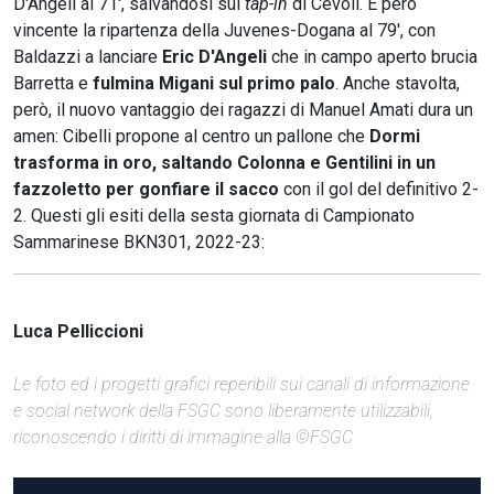
D'Angeli al 71', salvandosi sul
tap-in
di Cevoli. È però
vincente la ripartenza della Juvenes-Dogana al 79', con
Baldazzi a lanciare
Eric D'Angeli
che in campo aperto brucia
Barretta e
fulmina Migani sul primo palo
. Anche stavolta,
però, il nuovo vantaggio dei ragazzi di Manuel Amati dura un
amen: Cibelli propone al centro un pallone che
Dormi
trasforma in oro, saltando Colonna e Gentilini in un
fazzoletto per gonfiare il sacco
con il gol del definitivo 2-
2. Questi gli esiti della sesta giornata di Campionato
Sammarinese BKN301, 2022-23:
Luca Pelliccioni
Le foto ed i progetti grafici reperibili sui canali di informazione
e social network della FSGC sono liberamente utilizzabili,
riconoscendo i diritti di immagine alla ©FSGC