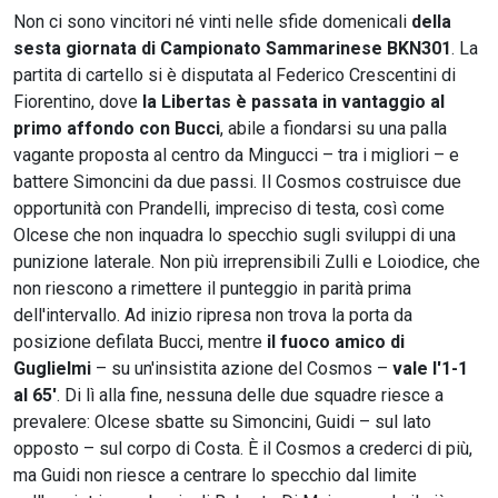
Non ci sono vincitori né vinti nelle sfide domenicali
della
sesta giornata di Campionato Sammarinese BKN301
. La
partita di cartello si è disputata al Federico Crescentini di
Fiorentino, dove
la Libertas è passata in vantaggio al
primo affondo con Bucci
, abile a fiondarsi su una palla
vagante proposta al centro da Mingucci – tra i migliori – e
battere Simoncini da due passi. Il Cosmos costruisce due
opportunità con Prandelli, impreciso di testa, così come
Olcese che non inquadra lo specchio sugli sviluppi di una
punizione laterale. Non più irreprensibili Zulli e Loiodice, che
non riescono a rimettere il punteggio in parità prima
dell'intervallo. Ad inizio ripresa non trova la porta da
posizione defilata Bucci, mentre
il fuoco amico di
Guglielmi
– su un'insistita azione del Cosmos –
vale l'1-1
al 65'
. Di lì alla fine, nessuna delle due squadre riesce a
prevalere: Olcese sbatte su Simoncini, Guidi – sul lato
opposto – sul corpo di Costa. È il Cosmos a crederci di più,
ma Guidi non riesce a centrare lo specchio dal limite