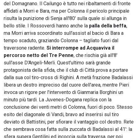
del Domagnano. Il Cailungo è tutto nei ribaltamenti di fronte
affidati a Morri e Bara, ma per Colonna il pericolo principale
risulta la punizione di Senja all'80' sulla quale si allunga in
bello stile. I Rossoverdi hanno anche la
palla della beffa
,
ma Morri arriva scoordinato sull'assist al bacio di Bara a
tempo scaduto, graziando Colonna – tagliato fuori dal
traversone radente.
Si interrompe ad Acquaviva il
percorso netto del Tre Penne
, che rischia già all'8'
sull'asse D'Angeli-Merli. Quest'ultimo sarà grande
protagonista della sfida, che il club di Città prova a portare
dalla sua col tiro-cross di Righini. A metà frazione Badalassi
libera un destro impreciso dal cuore dell'area, mentre Pieri
invoca un rigore per l'intervento di Gianmaria Borghini un
minuto più tardi. La Juvenes-Dogana replica con la
conclusione dei venti metri di Colonna, fuori di poco. Stesso
esito del diagonale di Vandi, bravo ad inserirsi sul tiro
deviato di Battistini, per sfiorare il vantaggio col destro. Rete
che sembrava cosa fatta sulla zuccata di Badalassi al 41': la
sfera supera Gentilini ed incoccia sulla traversa, per poi