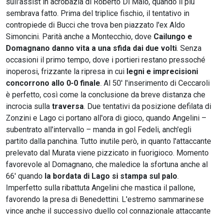
sull'assist in acrobazia di Roberto Di Maio, quando il più
sembrava fatto. Prima del triplice fischio, il tentativo in
contropiede di Bucci che trova ben piazzato l'ex Aldo
Simoncini. Parità anche a Montecchio, dove
Cailungo e
Domagnano danno vita a una sfida dai due volti
. Senza
occasioni il primo tempo, dove i portieri restano pressoché
inoperosi, frizzante la ripresa in cui
legni e imprecisioni
concorrono allo 0-0 finale
. Al 50' l'inserimento di Ceccaroli
è perfetto, così come la conclusione da breve distanza che
incrocia sulla
traversa
. Due tentativi da posizione defilata di
Zonzini e Lago ci portano all'ora di gioco, quando Angelini –
subentrato all'intervallo – manda in gol Fedeli, anch'egli
partito dalla panchina. Tutto inutile però, in quanto l'attaccante
prelevato dal Murata viene pizzicato in fuorigioco. Momento
favorevole al Domagnano, che maledice la sfortuna anche al
66' quando
la bordata di Lago si stampa sul palo
.
Imperfetto sulla ribattuta Angelini che mastica il pallone,
favorendo la presa di Benedettini. L'estremo sammarinese
vince anche il successivo duello col connazionale attaccante