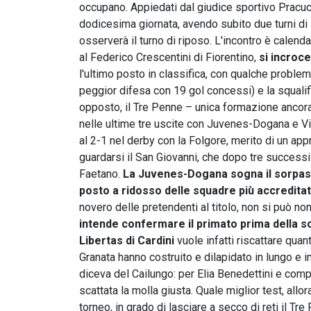
occupano. Appiedati dal giudice sportivo Pracucci
dodicesima giornata, avendo subito due turni di
osserverà il turno di riposo. L'incontro è cale
al Federico Crescentini di Fiorentino,
si incroc
l'ultimo posto in classifica, con qualche problem
peggior difesa con 19 gol concessi) e la squalif
opposto, il Tre Penne – unica formazione ancora 
nelle ultime tre uscite con Juvenes-Dogana e Virt
al 2-1 nel derby con la Folgore, merito di un app
guardarsi il San Giovanni, che dopo tre successi 
Faetano.
La Juvenes-Dogana sogna il sorpasso
posto a ridosso delle squadre più accreditat
novero delle pretendenti al titolo, non si può n
intende confermare il primato prima della s
Libertas di Cardini
vuole infatti riscattare qua
Granata hanno costruito e dilapidato in lungo e in
diceva del Cailungo: per Elia Benedettini e comp
scattata la molla giusta. Quale miglior test, allor
torneo, in grado di lasciare a secco di reti il Tr