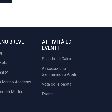
ENU BREVE
ATTIVITÀ ED
EVENTI
op
Squadre di Calcio
ckets
Associazione
ani.tv
Sammarinese Arbitri
n Marino Academy
Vota gol e parata
rediti Media
Eventi