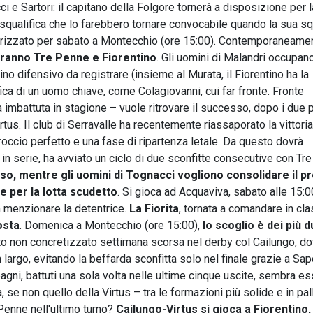
 e Sartori: il capitano della Folgore tornerà a disposizione per l
 squalifica che lo farebbero tornare convocabile quando la sua s
ndarizzato per sabato a Montecchio (ore 15:00). Contemporaneame
eranno Tre Penne e Fiorentino
. Gli uomini di Malandri occupan
ino difensivo da registrare (insieme al Murata, il Fiorentino ha la
ica di un uomo chiave, come Colagiovanni, cui far fronte. Fronte
imbattuta in stagione – vuole ritrovare il successo, dopo i due 
us. Il club di Serravalle ha recentemente riassaporato la vittori
roccio perfetto e una fase di ripartenza letale. Da questo dovrà
in serie, ha avviato un ciclo di due sconfitte consecutive con Tre 
, mentre gli uomini di Tognacci vogliono consolidare il pr
e per la lotta scudetto
. Si gioca ad Acquaviva, sabato alle 15:0
on menzionare la detentrice.
La Fiorita
, tornata a comandare in clas
osta
. Domenica a Montecchio (ore 15:00),
lo scoglio è dei più du
nto non concretizzato settimana scorsa nel derby col Cailungo, do
 largo, evitando la beffarda sconfitta solo nel finale grazie a Sapo
agni, battuti una sola volta nelle ultime cinque uscite, sembra e
a, se non quello della Virtus – tra le formazioni più solide e in pal
e Penne nell'ultimo turno?
Cailungo-Virtus si gioca a Fiorentino,