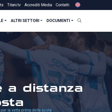
ts
Titani.tv
Accrediti Media
Contatti
LE
ALTRI SETTORI
DOCUMENTI
 a distanza
osta
er la vetta prima della sosta