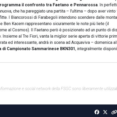
l programma il confronto tra Faetano e Pennarossa
. In perfet
esanuova, che ha pareggiato una partita – l'ultima – dopo aver vinto 
onfitte. I Biancorossi di Farabegoli intendono scendere dalle mont
li e Ben Kacem rappresentano sicuramente le note più liete (il
sieme al Cosmos). Il Faetano però è posizionato ad un punto di di
Insieme al Tre Fiori, vanta la miglior serie aperta di vittorie prim
ibrata ed interessante, andrà in scena ad Acquaviva – domenica al
ta di Campionato Sammarinese BKN301
, integralmente disponi
di informazione e social network della FSGC sono liberamente utilizzabi