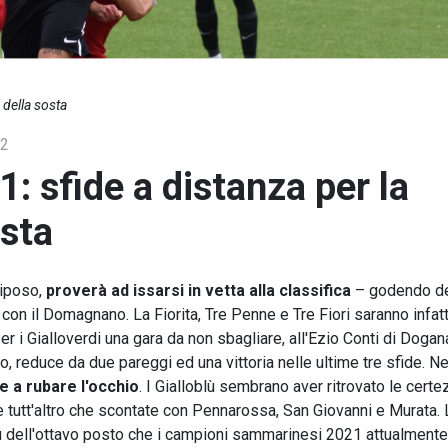
 della sosta
2
 sfide a distanza per la
osta
 riposo,
proverà ad issarsi in vetta alla classifica
– godendo de
 con il Domagnano. La Fiorita, Tre Penne e Tre Fiori saranno infatt
r i Gialloverdi una gara da non sbagliare, all'Ezio Conti di Dogan
o, reduce da due pareggi ed una vittoria nelle ultime tre sfide. Ne
e a rubare l'occhio
. I Gialloblù sembrano aver ritrovato le cert
rie tutt'altro che scontate con Pennarossa, San Giovanni e Murata. 
più dell'ottavo posto che i campioni sammarinesi 2021 attualmente