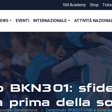
SM Academy
Shop
Ticke
NEWS
EVENTI
INTERNAZIONALE
ATTIVITÀ NAZIONA
 BKN301: sfide
a prima della s
pionato Sammarinese
Campionato BKN301: sfide a distanza p