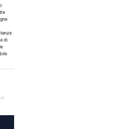
to
tre
agne
stanza
a di
le
bile
li,