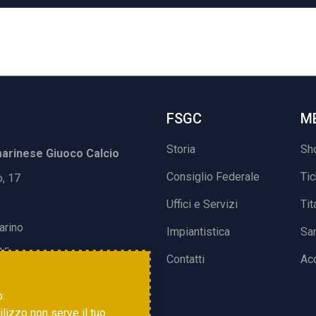
FSGC
M
Storia
Sh
rinese Giuoco Calcio
Consiglio Federale
Ti
o, 17
Uffici e Servizi
Tit
arino
Impiantistica
Sa
15
Contatti
Acc
o:
tilizzo non serve il tuo