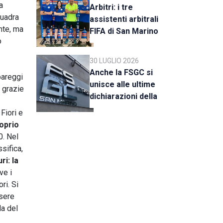
a
Arbitri: i tre
quadra
assistenti arbitrali
nte, ma
FIFA di San Marino
o
al raduno della CAN
C
30 LUGLIO 2026
Anche la FSGC si
pareggi
unisce alle ultime
a grazie
dichiarazioni della
UEFA
Fiori e
oprio
0. Nel
sifica,
ri: la
ve i
ri. Si
ssere
la del