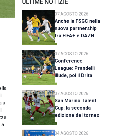
ULTIME NOTIZIE
07 AGOSTO 2026
Anche la FSGC nella
nuova partnership
tra FIFA+ e DAZN
07 AGOSTO 2026
Conference
League: Prandelli
illude, poi il Drita
esce alla distanza
lla
07 AGOSTO 2026
i
San Marino Talent
a a
Cup: la seconda
l
edizione del torneo
ezze
al via il 18 agosto
La
04 AGOSTO 2026