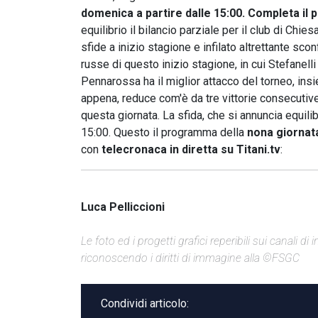
domenica a partire dalle 15:00. Completa i
equilibrio il bilancio parziale per il club di Chi
sfide a inizio stagione e infilato altrettante sc
russe di questo inizio stagione, in cui Stefanel
Pennarossa ha il miglior attacco del torneo, in
appena, reduce com'è da tre vittorie consecutive. 
questa giornata. La sfida, che si annuncia equil
15:00. Questo il programma della
nona giorna
con
telecronaca in diretta su Titani.tv
:
Luca Pelliccioni
Le foto ed i progetti grafici reperibili sui canali 
riconoscendo i diritti di immagine alla ©FSGC
Condividi articolo: