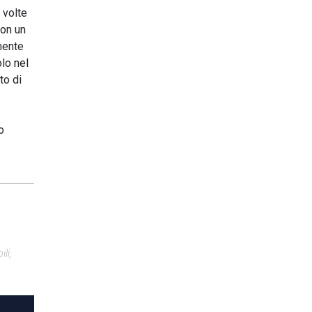
e volte
con un
mente
olo nel
to di
o
li,