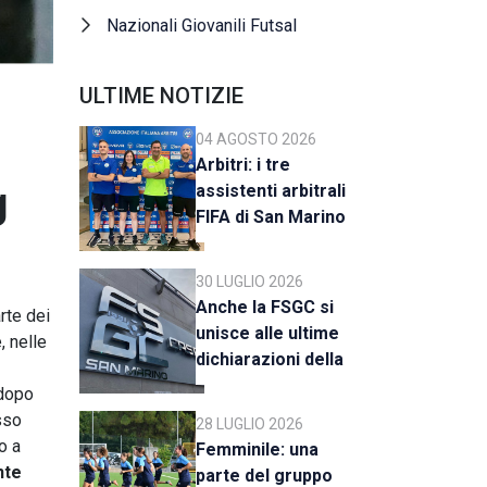
Nazionali Giovanili Futsal
ULTIME NOTIZIE
04 AGOSTO 2026
Arbitri: i tre
g
assistenti arbitrali
FIFA di San Marino
al raduno della CAN
C
30 LUGLIO 2026
Anche la FSGC si
rte dei
unisce alle ultime
, nelle
dichiarazioni della
UEFA
 dopo
sso
28 LUGLIO 2026
o a
Femminile: una
nte
parte del gruppo