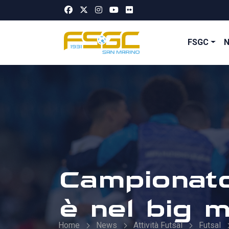
FSGC
Campionato 
è nel big 
Home
News
Attività Futsal
Futsal