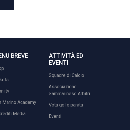
ENU BREVE
ATTIVITÀ ED
EVENTI
op
Squadre di Calcio
ckets
Associazione
ani.tv
Sammarinese Arbitri
n Marino Academy
Vota gol e parata
rediti Media
Eventi