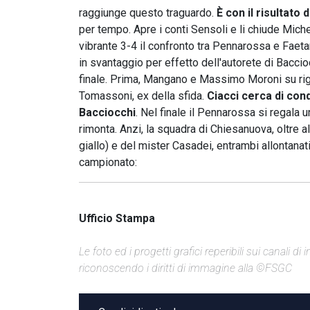
raggiunge questo traguardo.
È con il risultato 
per tempo. Apre i conti Sensoli e li chiude Mich
vibrante 3-4 il confronto tra Pennarossa e Faeta
in svantaggio per effetto dell'autorete di Baccio
finale. Prima, Mangano e Massimo Moroni su rigor
Tomassoni, ex della sfida.
Ciacci cerca di con
Bacciocchi
. Nel finale il Pennarossa si regala 
rimonta. Anzi, la squadra di Chiesanuova, oltre al
giallo) e del mister Casadei, entrambi allontanati
campionato:
Ufficio Stampa
Le foto ed i progetti grafici reperibili sui canali 
riconoscendo i diritti di immagine alla ©FSGC