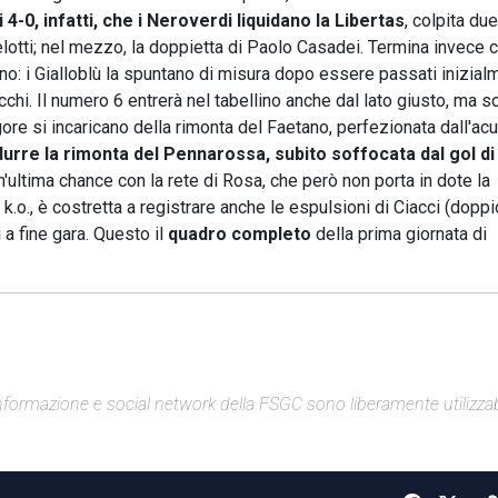
di 4-0, infatti, che i Neroverdi liquidano la Libertas
, colpita du
elotti; nel mezzo, la doppietta di Paolo Casadei. Termina invece 
no: i Gialloblù la spuntano di misura dopo essere passati inizial
cchi. Il numero 6 entrerà nel tabellino anche dal lato giusto, ma s
e si incaricano della rimonta del Faetano, perfezionata dall'acu
durre la rimonta del Pennarossa, subito soffocata dal gol di
un'ultima chance con la rete di Rosa, che però non porta in dote la
 k.o., è costretta a registrare anche le espulsioni di Ciacci (doppi
 a fine gara. Questo il
quadro completo
della prima giornata di
di informazione e social network della FSGC sono liberamente utilizzabi