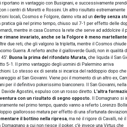
si riportano in vantaggio con Busignani, e successivamente prend
on i centri di Moretti e Rossini. Un altro risultato estremamente
ioni locali, Cosmos e Folgore, danno vita ad un
derby senza sto
pratica già nel primo tempo, chiuso sul 7-1 per effetto delle do
 Bernardi, mentre in casa Cosmos la rete che serve ad addolcire il 
ne rimane invariato, anche se la Folgore è meno martellante
tre due reti, che gli valgono la tripletta, mentre il Cosmos chiude 
iacomo Guerra. A referto anche il gialloverde Guidi, non in qualità d
 45'.
Buona la prima del rifondato Murata,
che liquida il San G
 5-1. Il primo vantaggio degli uomini di Palermino arriva
ioni. Lo stesso ex di serata si incarica del raddoppio dopo che 
eggio al San Giovanni. Viene poi il momento di un altro ex, Cami
bani per il definitivo pokerissimo bianconero. Il San Giovanni, nella
o, Davide Agostini, espulso con un rosso diretto.
L'altra formaz
vventura con un risultato di segno opposto.
Il Domagnano si 
nteramente nel primo tempo, quando vanno a referto Lorenzo Bolli
ddoppio giallorosso matura per effetto di una sfortunata deviazion
ementare il bottino nella ripresa
, ma né il rigore di Cavalli, né il
n Domagnano a cui non riesce il poker, c'è invece una Virtus che