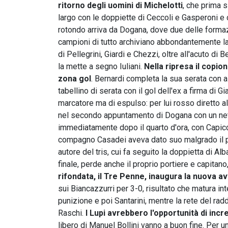
ritorno degli uomini di Michelotti
, che prima 
largo con le doppiette di Ceccoli e Gasperoni e c
rotondo arriva da Dogana, dove due delle formaz
campioni di tutto archiviano abbondantemente la 
di Pellegrini, Giardi e Chezzi, oltre all'acuto di
la mette a segno Iuliani.
Nella ripresa il copio
zona gol
. Bernardi completa la sua serata con al
tabellino di serata con il gol dell'ex a firma di G
marcatore ma di espulso: per lui rosso diretto al
nel secondo appuntamento di Dogana con un netto
immediatamente dopo il quarto d'ora, con Capicch
compagno Casadei aveva dato suo malgrado il par
autore del tris, cui fa seguito la doppietta di Al
finale, perde anche il proprio portiere e capitan
rifondata, il Tre Penne, inaugura la nuova a
sui Biancazzurri per 3-0, risultato che matura i
punizione e poi Santarini, mentre la rete del ra
Raschi.
I Lupi avrebbero l'opportunità di incr
libero di Manuel Bollini vanno a buon fine. Per u