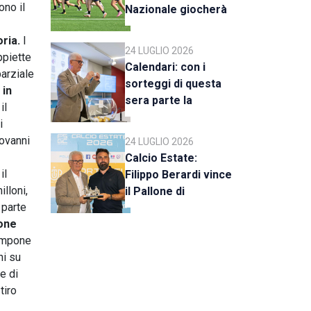
ono il
Nazionale giocherà
a Rimini
ria.
I
24 LUGLIO 2026
ppiette
Calendari: con i
parziale
sorteggi di questa
 in
sera parte la
il
stagione 2026-27
i
iovanni
24 LUGLIO 2026
Calcio Estate:
il
Filippo Berardi vince
lloni,
il Pallone di
 parte
Cristallo, al Tre Fiori
ione
Panchina d’Oro e
impone
Trofeo Koppe
ni su
e di
 tiro