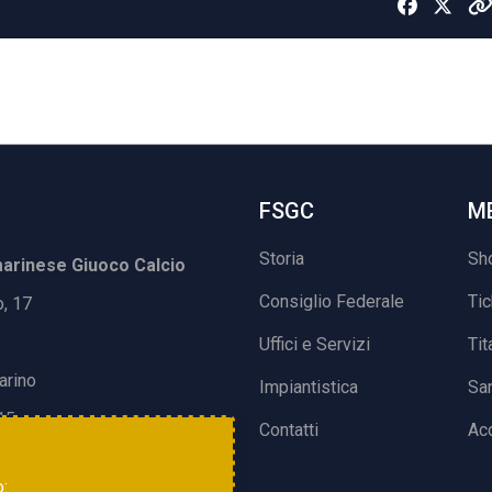
FSGC
M
Storia
Sh
rinese Giuoco Calcio
Consiglio Federale
Ti
o, 17
Uffici e Servizi
Tit
arino
Impiantistica
Sa
15
Contatti
Acc
o: