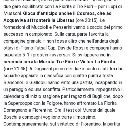
due gare equilibrate con La Fiorita e Tre Fiori – per i Lupi di
Mussoni.
Gioca d'anticipo anche il Cosmos, che ad
Acquaviva affronterà la Libertas
(ore 20:15). Le
formazioni di Muccioli e Penserini vanno a caccia del primo
successo in campionato. Sulla carta, parte favorita la
compagine granata – non fosse altro che nell'andata degli
ottavi di Titano Futsal Cup, Davide Rossi e compagni hanno
superato 5-1 i prossimi avversari. Si svilupperanno
in
seconda serata Murata-Tre Fiori e Virtus-La Fiorita
(ore 21:45)
. A Dogana il primo dei due incontri citati, tra due
squadre appaiate in classifica con quattro punti a testa.
Bianconeri e Gialloblù hanno vinto una partita, incappando in
un pareggio ed una sconfitta. Particolarmente impegnativo il
calendario di inizio stagione per i ragazzi di Bugli che, dopo
la Supercoppa con la Folgore, hanno affrontato La Fiorita,
Domagnano e Fiorentino. Ora il test col Murata dal quale
Boschi e compagni vogliono trarre il massimo.
Contemporaneamente, sul sintetico di Fiorentino, la partita