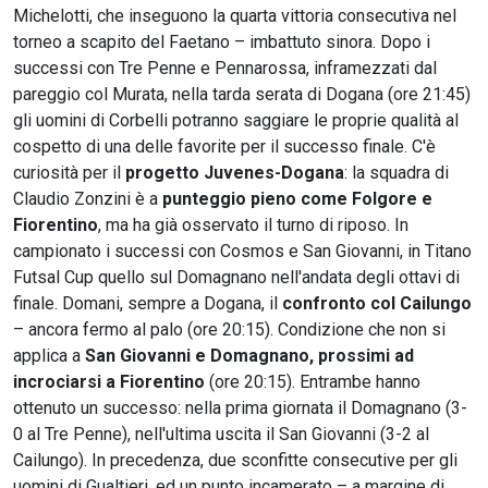
Michelotti, che inseguono la quarta vittoria consecutiva nel
torneo a scapito del Faetano – imbattuto sinora. Dopo i
successi con Tre Penne e Pennarossa, inframezzati dal
pareggio col Murata, nella tarda serata di Dogana (ore 21:45)
gli uomini di Corbelli potranno saggiare le proprie qualità al
cospetto di una delle favorite per il successo finale. C'è
curiosità per il
progetto Juvenes-Dogana
: la squadra di
Claudio Zonzini è a
punteggio pieno come Folgore e
Fiorentino
, ma ha già osservato il turno di riposo. In
campionato i successi con Cosmos e San Giovanni, in Titano
Futsal Cup quello sul Domagnano nell'andata degli ottavi di
finale. Domani, sempre a Dogana, il
confronto col Cailungo
– ancora fermo al palo (ore 20:15). Condizione che non si
applica a
San Giovanni e Domagnano, prossimi ad
incrociarsi a Fiorentino
(ore 20:15). Entrambe hanno
ottenuto un successo: nella prima giornata il Domagnano (3-
0 al Tre Penne), nell'ultima uscita il San Giovanni (3-2 al
Cailungo). In precedenza, due sconfitte consecutive per gli
uomini di Gualtieri, ed un punto incamerato – a margine di