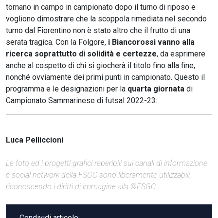
tornano in campo in campionato dopo il turno di riposo e
vogliono dimostrare che la scoppola rimediata nel secondo
turno dal Fiorentino non è stato altro che il frutto di una
serata tragica. Con la Folgore,
i Biancorossi vanno alla
ricerca soprattutto di solidità e certezze
, da esprimere
anche al cospetto di chi si giocherà il titolo fino alla fine,
nonché ovviamente dei primi punti in campionato. Questo il
programma e le designazioni per la
quarta giornata
di
Campionato Sammarinese di futsal 2022-23:
Luca Pelliccioni
Le foto ed i progetti grafici reperibili sui canali di informazione
e social network della FSGC sono liberamente utilizzabili,
riconoscendo i diritti di immagine alla ©FSGC
Condividi articolo: