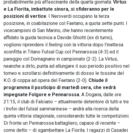
probabilmente più affascinante della quarta giornata:
Virtus
e La Fiorita, imbattute sinora, si sfideranno per le
posizioni di vertice
. I Neroverdi occupano la terza
posizione, in coabitazione col Faetano, a quota sette punti. I
vicecampioni di San Marino, che hanno recentemente
affidato la guida tecnica a Davide Ghiotti (ex di turno),
vogliono riprendere il
feeling
con la vittoria dopo l'inattesa
sconfitta in Titano Futsal Cup col Pennarossa (4-3) ed il
pareggio col Domagnano in campionato (2-2). La Virtus,
neanche a dirlo, punta ad allungare il suo periodo positivo nel
torneo e scrollarsi definitivamente di dosso le tossine del
K.O. di coppa ad opera del Faetano (2-0).
Chiude il
programma il posticipo di martedì sera, che vedrà
impegnate Folgore e Pennarossa
. A Dogana, dalle ore
21:15, il club di Falciano – attualmente detentore di tutti e tre
i trofei del futsal sammarinese – andrà alla ricerca della
quinta vittoria stagionale, considerando tutte le competizioni.
Di fronte un Pennarossa battagliero, capace di recente –
come detto – di sgambettare La Fiorita. I ragazzi di Casadei