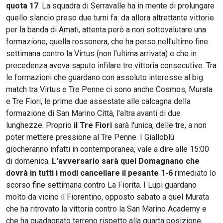
quota 17
. La squadra di Serravalle ha in mente di prolungare
quello slancio preso due turni fa: da allora altrettante vittorie
per la banda di Amati, attenta però a non sottovalutare una
formazione, quella rossonera, che ha perso nell'ultimo fine
settimana contro la Virtus (non l'ultima arrivata) e che in
precedenza aveva saputo infilare tre vittoria consecutive. Tra
le formazioni che guardano con assoluto interesse al big
match tra Virtus e Tre Penne ci sono anche Cosmos, Murata
e Tre Fiori, le prime due assestate alle calcagna della
formazione di San Marino Città, l'altra avanti di due
lunghezze. Proprio
il Tre Fiori
sarà l'unica, delle tre, a non
poter mettere pressione al Tre Penne. I Gialloblù
giocheranno infatti in contemporanea, vale a dire alle 15:00
di domenica.
L'avversario sarà quel Domagnano che
dovrà in tutti i modi cancellare il pesante 1-6
rimediato lo
scorso fine settimana contro La Fiorita. I Lupi guardano
molto da vicino il Fiorentino, opposto sabato a quel Murata
che ha ritrovato la vittoria contro la San Marino Academy e
che ha guadagnato terreno rispetto alla quarta posizione,