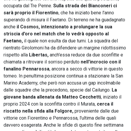
occupata dal Tre Penne.
Sulla strada dei Bianconeri ci
sarà proprio il Fiorentino
, che ha iniziato bene l'anno
superando di misura il Faetano. Di terreno ne ha guadagnato
anche
il Cosmos, intenzionato a prolungare la sua
striscia d'oro nel match che lo vedrà opposto al
Faetano,
il quale non esulta da due turni. La squadra del
rientrato Girolomoni ha da difendere un margine ridottissimo
rispetto alla
Libertas,
anch'essa reduce da due sconfitte e
chiamata a ritrovare il sorriso perduto
nell'incrocio con il
fanalino Pennarossa
, ancora a secco di vittorie in questo
torneo. In penultima posizione continua a stazionare la San
Marino Academy, che però non accusa un gap incolmabile
dalle squadre che la precedono, specie dal Cailungo.
La
giovane banda allenata da Matteo Cecchetti
, iniziato il
proprio 2024 con la sconfitta contro il Murata,
cerca il
riscatto nella sfida alla Folgore,
proveniente dalle due
vittorie con Fiorentino e Pennarossa, l'ultima delle quali
davvero esagerata. Anche le sfide di questo fine settimana