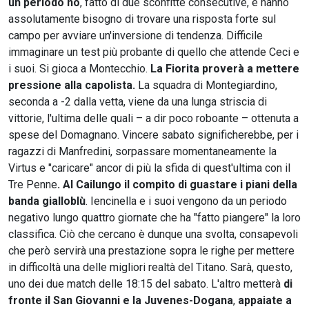
un periodo no
, fatto di due sconfitte consecutive, e hanno
assolutamente bisogno di trovare una risposta forte sul
campo per avviare un'inversione di tendenza. Difficile
immaginare un test più probante di quello che attende Ceci e
i suoi. Si gioca a Montecchio.
La Fiorita proverà a mettere
pressione alla capolista.
La squadra di Montegiardino,
seconda a -2 dalla vetta, viene da una lunga striscia di
vittorie, l'ultima delle quali – a dir poco roboante – ottenuta a
spese del Domagnano. Vincere sabato significherebbe, per i
ragazzi di Manfredini, sorpassare momentaneamente la
Virtus e "caricare" ancor di più la sfida di quest'ultima con il
Tre Penne
. Al Cailungo il compito di guastare i piani della
banda gialloblù
. Iencinella e i suoi vengono da un periodo
negativo lungo quattro giornate che ha "fatto piangere" la loro
classifica. Ciò che cercano è dunque una svolta, consapevoli
che però servirà una prestazione sopra le righe per mettere
in difficoltà una delle migliori realtà del Titano. Sarà, questo,
uno dei due match delle 18:15 del sabato. L'altro metterà
di
fronte il San Giovanni e la Juvenes-Dogana
,
appaiate a