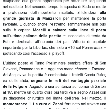
dilapidano due grandi opportunità per ristabilire l’equilibrio
nel risultato. Nel secondo tempo la squadra di Buda si mette
a protezione dell’importante risultato, affidandosi
alla
grande giornata di Manzaroli
per mantenere la porta
inviolata. E quando anche l’estremo sammarinese non può
nulla, è capitan
Morelli a salvare sulla linea di porta
sull’ultimo pallone della partita
– incocciato di testa da
Bufi e destinato all’incrocio dei pali. Vittoria di capitale
importante per la Libertas, che sale a +10 sul Pennarossa –
ipotecando così l’accesso ai playoff.
L’ultimo posto al Turno Preliminare sembra affare di San
Giovanni, Pennarossa e – oggi con meno
chance
– Faetano.
Ad Acquaviva la partita è combattuta: i fratelli Garcia Rufer,
ex della sfida,
segnano le reti del vantaggio parziale
della Folgore
. Augusto è una sentenza sul corner di Sartori
al 18’, mentre un quarto d’ora più tardi va a segno Azael con
un diagonale chirurgico dal limite dell’area. Nel mezzo, il
momentaneo 1-1 a cura di Zanni
, fortunato nel trovare una