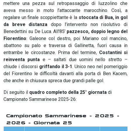
mettere una pezza sul retropassaggio di Iuzzolino che
aveva messo in moto l’attaccante marocchino. Così, a
regalare un finale scoppiettante è la
stoccata di Bua, in gol
da breve distanza
dopo l’intervento non risolutivo di
Benedettini su De Luca. All’85’
pazzesco, doppio legno del
Fiorentino
: Galeone col destro, poi Mariano col mancino,
sbattono su palo e traversa di Gallinetta, fuori causa in
entrambe le circostanze. Prima del termine,
Costantini si
reinventa punta
e – saltati due uomini nello stretto –
chiude i discorsi
griffando il 3-1
. Unico neo nel pomeriggio
del Fiorentino le difficoltà davanti alla porta di Ben Kacem,
che anche in chiusura spreca due grandi palle gol.
Di seguito il
quadro completo della 25° giornata
di
Campionato Sammarinese 2025-26:
Campionato Sammarinese - 2025 -
2026 - Giornata 25