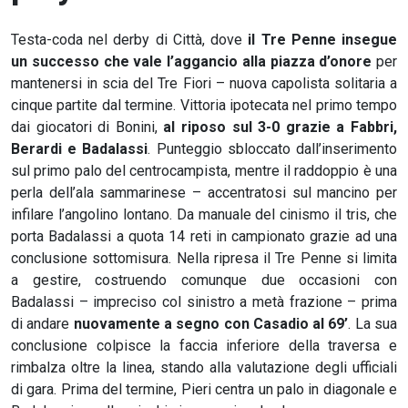
Testa-coda nel derby di Città, dove
il Tre Penne insegue
un successo che vale l’aggancio alla piazza d’onore
per
mantenersi in scia del Tre Fiori – nuova capolista solitaria a
cinque partite dal termine. Vittoria ipotecata nel primo tempo
dai giocatori di Bonini,
al riposo sul 3-0 grazie a Fabbri,
Berardi e Badalassi
. Punteggio sbloccato dall’inserimento
sul primo palo del centrocampista, mentre il raddoppio è una
perla dell’ala sammarinese – accentratosi sul mancino per
infilare l’angolino lontano. Da manuale del cinismo il tris, che
porta Badalassi a quota 14 reti in campionato grazie ad una
conclusione sottomisura. Nella ripresa il Tre Penne si limita
a gestire, costruendo comunque due occasioni con
Badalassi – impreciso col sinistro a metà frazione – prima
di andare
nuovamente a segno con Casadio al 69’
. La sua
conclusione colpisce la faccia inferiore della traversa e
rimbalza oltre la linea, stando alla valutazione degli ufficiali
di gara. Prima del termine, Pieri centra un palo in diagonale e