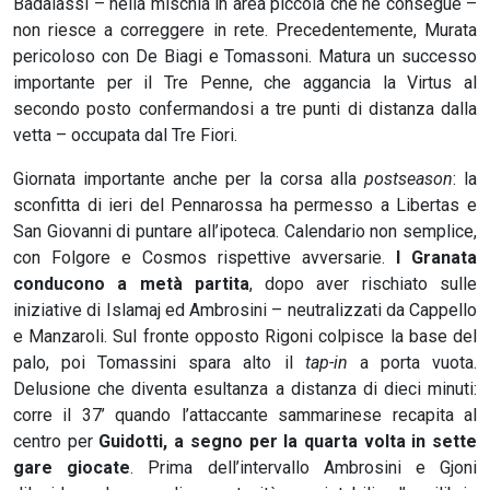
Badalassi – nella mischia in area piccola che ne consegue –
non riesce a correggere in rete. Precedentemente, Murata
pericoloso con De Biagi e Tomassoni. Matura un successo
importante per il Tre Penne, che aggancia la Virtus al
secondo posto confermandosi a tre punti di distanza dalla
vetta – occupata dal Tre Fiori.
Giornata importante anche per la corsa alla
postseason
: la
sconfitta di ieri del Pennarossa ha permesso a Libertas e
San Giovanni di puntare all’ipoteca. Calendario non semplice,
con Folgore e Cosmos rispettive avversarie.
I Granata
conducono a metà partita
, dopo aver rischiato sulle
iniziative di Islamaj ed Ambrosini – neutralizzati da Cappello
e Manzaroli. Sul fronte opposto Rigoni colpisce la base del
palo, poi Tomassini spara alto il
tap-in
a porta vuota.
Delusione che diventa esultanza a distanza di dieci minuti:
corre il 37’ quando l’attaccante sammarinese recapita al
centro per
Guidotti, a segno per la quarta volta in sette
gare giocate
. Prima dell’intervallo Ambrosini e Gjoni