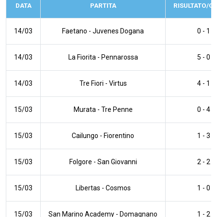
DATA
PARTITA
RISULTATO/O
14/03
Faetano
-
Juvenes Dogana
0 - 1
14/03
La Fiorita
-
Pennarossa
5 - 0
14/03
Tre Fiori
-
Virtus
4 - 1
15/03
Murata
-
Tre Penne
0 - 4
15/03
Cailungo
-
Fiorentino
1 - 3
15/03
Folgore
-
San Giovanni
2 - 2
15/03
Libertas
-
Cosmos
1 - 0
15/03
San Marino Academy
-
Domagnano
1 - 2