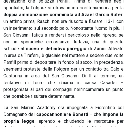
deviazione che spiazza Panfili. Prima di rientrare negli
spogliatoi, la Folgore si ritrova in inferiorità numerica per la
doppia ammonizione comminata ad Azael Garcia Rufer
:
un attimo prima, Raschi non era riuscito a fissare il 3-1 con
un inserimento sul secondo palo. Nonostante l’uomo in più, il
San Giovanni fatica a rendersi pericoloso nella ripresa se
non in sporadiche circostanze: tuttavia, una di queste
schiude al
nuovo e definitivo pareggio di Zanni.
Attivato
in area da Tiraferri, è glaciale nel mettere a sedere due volte
Panfili prima di depositare in fondo al sacco. In precedenza,
veementi proteste della Folgore per un contatto tra Calp e
Castorina in area del San Giovanni. Di lì al termine, un
tentativo di Toure che chiama in causa Casadei –
protagonista al pari dei compagni nell’incamerare un punto
che potrebbe risultare determinante.
La San Marino Academy era impegnata a Fiorentino col
Domagnano del
capocannoniere Bonetti
– che
impone la
propria legge
, aprendo e chiudendo le marcature per