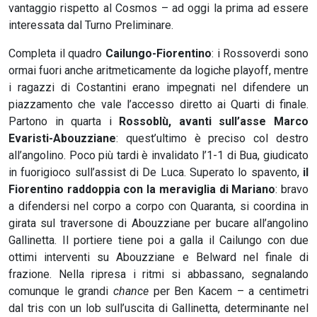
vantaggio rispetto al Cosmos – ad oggi la prima ad essere
interessata dal Turno Preliminare.
Completa il quadro
Cailungo-Fiorentino
: i Rossoverdi sono
ormai fuori anche aritmeticamente da logiche playoff, mentre
i ragazzi di Costantini erano impegnati nel difendere un
piazzamento che vale l’accesso diretto ai Quarti di finale.
Partono in quarta i
Rossoblù, avanti sull’asse Marco
Evaristi-Abouzziane
: quest’ultimo è preciso col destro
all’angolino. Poco più tardi è invalidato l’1-1 di Bua, giudicato
in fuorigioco sull’assist di De Luca. Superato lo spavento,
il
Fiorentino raddoppia con la meraviglia di Mariano
: bravo
a difendersi nel corpo a corpo con Quaranta, si coordina in
girata sul traversone di Abouzziane per bucare all’angolino
Gallinetta. Il portiere tiene poi a galla il Cailungo con due
ottimi interventi su Abouzziane e Belward nel finale di
frazione. Nella ripresa i ritmi si abbassano, segnalando
comunque le grandi
chance
per Ben Kacem – a centimetri
dal tris con un lob sull’uscita di Gallinetta, determinante nel