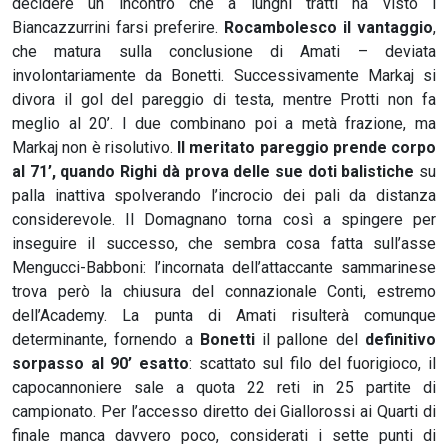
decidere un incontro che a lunghi tratti ha visto i
Biancazzurrini farsi preferire.
Rocambolesco il vantaggio
,
che matura sulla conclusione di Amati – deviata
involontariamente da Bonetti. Successivamente Markaj si
divora il gol del pareggio di testa, mentre Protti non fa
meglio al 20’. I due combinano poi a metà frazione, ma
Markaj non è risolutivo.
Il meritato pareggio prende corpo
al 71’, quando Righi dà prova delle sue doti balistiche
su
palla inattiva spolverando l’incrocio dei pali da distanza
considerevole. Il Domagnano torna così a spingere per
inseguire il successo, che sembra cosa fatta sull’asse
Mengucci-Babboni: l’incornata dell’attaccante sammarinese
trova però la chiusura del connazionale Conti, estremo
dell’Academy. La punta di Amati risulterà comunque
determinante, fornendo a
Bonetti
il pallone del
definitivo
sorpasso al 90’ esatto
: scattato sul filo del fuorigioco, il
capocannoniere sale a quota 22 reti in 25 partite di
campionato. Per l’accesso diretto dei Giallorossi ai Quarti di
finale manca davvero poco, considerati i sette punti di