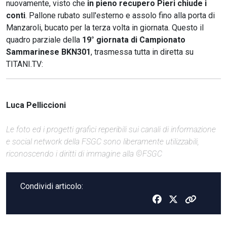
nuovamente, visto che
in pieno recupero Pieri chiude i
conti
. Pallone rubato sull'esterno e assolo fino alla porta di
Manzaroli, bucato per la terza volta in giornata. Questo il
quadro parziale della
19° giornata di Campionato
Sammarinese BKN301
, trasmessa tutta in diretta su
TITANI.TV:
Luca Pelliccioni
Le foto ed i progetti grafici reperibili sui canali di informazione
e social network della FSGC sono liberamente utilizzabili,
riconoscendo i diritti di immagine alla ©FSGC
Condividi articolo: