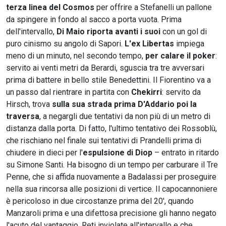
terza linea del Cosmos
per offrire a Stefanelli un pallone
da spingere in fondo al sacco a porta vuota. Prima
dell'intervallo,
Di Maio riporta avanti i suoi
con un gol di
puro cinismo su angolo di Sapori.
L'ex Libertas
impiega
meno di un minuto, nel secondo tempo,
per
calare il poker
:
servito ai venti metri da Berardi, sguscia tra tre avversari
prima di battere in bello stile Benedettini. Il Fiorentino va a
un passo dal rientrare in partita con
Chekirri
: servito da
Hirsch, trova
sulla sua strada prima D'Addario poi la
traversa
, a negargli due tentativi da non più di un metro di
distanza dalla porta. Di fatto, l'ultimo tentativo dei Rossoblù,
che rischiano nel finale sui tentativi di Prandelli prima di
chiudere in dieci per l'
espulsione di Diop
– entrato in ritardo
su Simone Santi. Ha bisogno di un tempo per carburare il Tre
Penne, che si affida nuovamente a Badalassi per proseguire
nella sua rincorsa alle posizioni di vertice. Il capocannoniere
è pericoloso in due circostanze prima del 20', quando
Manzaroli prima e una difettosa precisione gli hanno negato
l'acuto del vantaggio. Reti inviolate all'intervallo e che