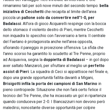
rimarranno tali per soli nove minuti del secondo tempo:
bella
iniziativa di Cecchetti
che recapita al limite dell'area
piccola un
pallone solo da convertire nell'1-0, per
Badalassi
. All'ora di gioco Acquarelli respinge con la bocca
dello stomaco il violento destro di Pieri, mentre Cecchetti
non inquadra lo specchio con l'avversario a terra. Il centrale
del Faetano è protagonista anche nell'area opposta,
sfiorando il pareggio in proiezione offensiva. La sfida che
l'anno scorso ha garantito lo scudetto al Tre Penne, proprio
ad Acquaviva, segna la
doppietta di Badalassi
– in gol dopo
aver saltato Manzaroli, per sfruttare al meglio un
perfetto
assist di Pieri
. La squadra di Ceci si appiattisce nel finale e,
dopo una grande opportunità fallita davanti a Migani,
Brisigotti infila la porta dei campioni di San Marino
in
pieno contropiede. Situazione che non farà certo felice il
tecnico del Tre Penne, che ha incassato un gol in ripartenza
quando conduceva per 2-0. I Biancazzurri non devono però
maledirsi, nonostante diverse opportunità per colpire