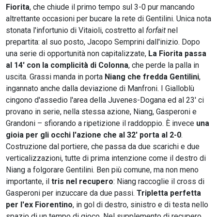
Fiorita
, che chiude il primo tempo sul 3-0 pur mancando
altrettante occasioni per bucare la rete di Gentilini. Unica nota
stonata l'infortunio di Vitaioli, costretto al
forfait
nel
prepartita: al suo posto, Jacopo Semprini dall'inizio. Dopo
una serie di opportunità non capitalizzate,
La Fiorita passa
al 14' con la complicità di Colonna
, che perde la palla in
uscita. Grassi manda in porta
Niang che fredda Gentilini
,
ingannato anche dalla deviazione di Manfroni. I Gialloblù
cingono d'assedio l'area della Juvenes-Dogana ed al 23' ci
provano in serie, nella stessa azione, Niang, Gasperoni e
Grandoni – sfiorando a ripetizione il raddoppio. È invece
una
gioia per gli occhi l'azione che al 32' porta al 2-0
.
Costruzione dal portiere, che passa da due scarichi e due
verticalizzazioni, tutte di prima intenzione come il destro di
Niang a folgorare Gentilini. Ben più comune, ma non meno
importante, il
tris nel recupero
: Niang raccoglie il cross di
Gasperoni per inzuccare da due passi.
Tripletta perfetta
per l'ex Fiorentino
, in gol di destro, sinistro e di testa nello
spazio di un tempo di gioco. Nel supplemento di recupero