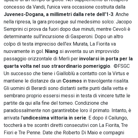
concesso da Vandi, l'unica vera occasione costruita dalla
Juvenes-Dogana, a millimetri dalla rete dell'1-3
. Anche
nella ripresa, la gara prosegue sul medesimo solco: Jacopo
Semprini ci prova da fuori dopo due minuti, mentre Cevoli è
determinante sull'incursione di Gasperoni. Dopo un altro
colpo di testa impreciso dell'ex Murata, La Fiorita va
nuovamente in gol.
Niang
si avventa su un improvvido
passaggio orizzontale di Merli per
involarsi in porta per la
quarta volta nel suo straordinario pomeriggio
.
©FSGC
Un successo che tiene i Gialloblù a contatto con la Virtus e
mantiene le distanze da un
Cosmos
in travolgente risalita.
Gli uomini di Berardi sono distanti sette punti dalla vetta e
sembrano proprio essersi messi in testa di vincere tutte le
partite da qui alla fine del torneo. Condizione che
paradossalmente non garantirebbe loro il primato. Intanto, è
arrivata l'
undicesima vittoria in serie
. E dopo il Cailungo,
toccherà a tre scontri diretti consecutivi con La Fiorita, Tre
Fiori e Tre Penne. Date che Roberto Di Maio e compagni