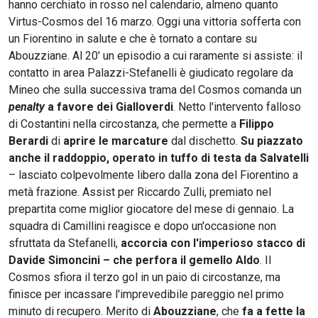
hanno cerchiato in rosso nel calendario, almeno quanto
Virtus-Cosmos del 16 marzo. Oggi una vittoria sofferta con
un Fiorentino in salute e che è tornato a contare su
Abouzziane. Al 20' un episodio a cui raramente si assiste: il
contatto in area Palazzi-Stefanelli è giudicato regolare da
Mineo che sulla successiva trama del Cosmos comanda un
penalty
a favore dei Gialloverdi
. Netto l'intervento falloso
di Costantini nella circostanza, che permette a
Filippo
Berardi
di
aprire le marcature
dal dischetto.
Su piazzato
anche il raddoppio, operato in tuffo di testa da Salvatelli
– lasciato colpevolmente libero dalla zona del Fiorentino a
metà frazione. Assist per Riccardo Zulli, premiato nel
prepartita come miglior giocatore del mese di gennaio. La
squadra di Camillini reagisce e dopo un'occasione non
sfruttata da Stefanelli,
accorcia con l'imperioso stacco di
Davide Simoncini – che perfora il gemello Aldo
. Il
Cosmos sfiora il terzo gol in un paio di circostanze, ma
finisce per incassare l'imprevedibile pareggio nel primo
minuto di recupero. Merito di
Abouzziane
, che
fa a fette la