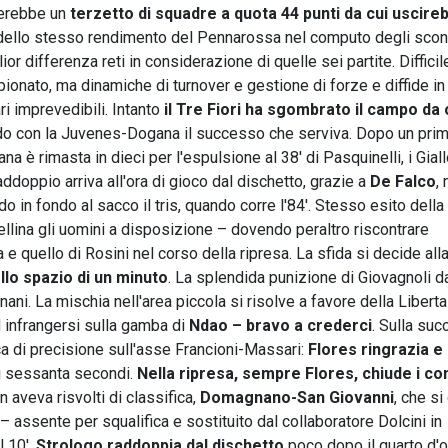
urerebbe un
terzetto di squadre a quota 44 punti da cui uscire
no dello stesso rendimento del Pennarossa nel computo degli scon
ior differenza reti in considerazione di quelle sei partite. Difficil
onato, ma dinamiche di turnover e gestione di forze e diffide in
ri imprevedibili. Intanto
il Tre Fiori ha sgombrato il campo da 
do con la Juvenes-Dogana il successo che serviva. Dopo un pri
a è rimasta in dieci per l'espulsione al 38' di Pasquinelli, i Gial
 raddoppio arriva all'ora di gioco dal dischetto, grazie a
De Falco
,
do in fondo al sacco il tris, quando corre l'84'. Stesso esito della
llina gli uomini a disposizione – dovendo peraltro riscontrare
 e quello di Rosini nel corso della ripresa. La sfida si decide all
llo spazio di un minuto
. La splendida punizione di Giovagnoli d
nani. La mischia nell'area piccola si risolve a favore della Liberta
ad infrangersi sulla gamba di
Ndao
– bravo a crederci
. Sulla su
cca di precisione sull'asse Francioni-Massari:
Flores ringrazia e
i sessanta secondi.
Nella ripresa, sempre Flores, chiude i con
 aveva risvolti di classifica,
Domagnano-San Giovanni
, che si
– assente per squalifica e sostituito dal collaboratore Dolcini in
l 10'.
Strologo raddoppia dal dischetto
poco dopo il quarto d'o