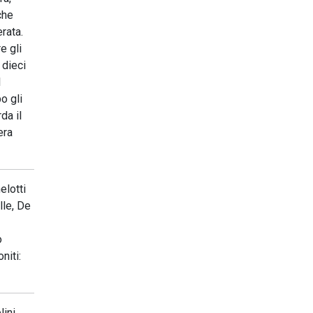
che
rata.
e gli
 dieci
I
o gli
da il
era
elotti
lle, De
o
iti:
ini,