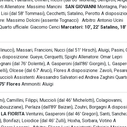
rmeti Allenatore: Massimo Mancini
SAN GIOVANNI
Montagna, Paol
o, Lisi (dal 58' Tommasi), Cecchetti, Satalino, Perotto A disposizi
atore: Massimo Dolcini (assente Tognacci) Arbitro: Antonio Ucini
 Quarto ufficiale: Giacomo Cenci
Marcatori: 10', 22' Satalino, 18' 
i
nucci), Massari, Francioni, Nucci (dal 51' Hirsch), Aluigi, Pasini, 
i A disposizione: Gueye, Cerquetti, Spighi Allenatore: Omar Lepri
egnani (dal 76' Dolente), A. Gasperoni (dall'86' Giorgini), L. Gasper
elli), Olcese (dal 67' Aruci), Flores A disposizione: Zavoli, Pesar
ruccioli Assistenti: Alessandro Salvatori ed Andrea Zaghini Quart
75' Flores
Ammoniti: Aluigi
), Camillini, Filippi, Muccioli (dal 46' Michelotti), Colagiovanni,
 Abouzziane), Perlaza (dall'89' Baizan), Zouhri, Borgagni A dispos
i
LA FIORITA
Venturini, Gasperoni (dal 46' Gregori), Santi, Sanche
), Bonifazi, Loiodice (dal 46' Zulli), Hoxha, Sorbara, Votino A