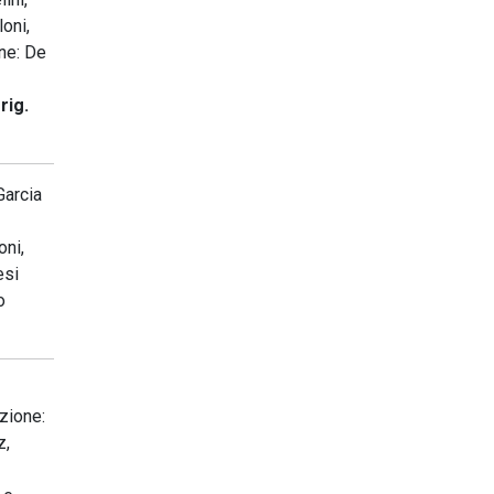
oni,
one: De
rig.
Garcia
oni,
esi
o
izione:
z,