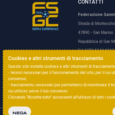
CONTATTI
Federazione Samma
Strada di Montecchi
47890 - San Marino
Repubblica di San M
T. (+378) 0549 9905
Cookies e altri strumenti di tracciamento
E.
info@fsgc.sm
Questo sito installa cookies e altri strumenti di tracciament
- tecnici necessari per il funzionamento del sito, per il cui u
consenso;
- tracciamento, necessari per permetterci di monitorare il traff
cui utilizzo serve il tuo consenso.
Cliccando "Accetta tutto" acconsenti all'utilizzo di tutti i coo
NEGA
Copyright © 2025 FSGC. Tutti i diritti riservati