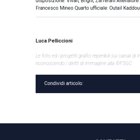
disposizione: Vivan, Brighi, Zafferani Allenator
Francesco Mineo Quarto ufficiale: Outail Kaddou
Luca Pelliccioni
Le foto ed i progetti grafici reperibili sui canali 
riconoscendo i diritti di immagine alla ©FSGC
Condividi articolo: