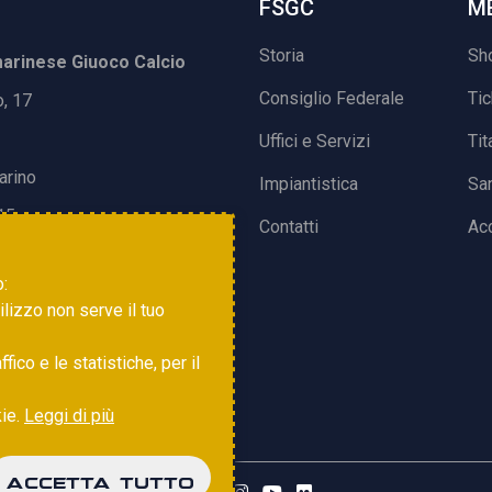
FSGC
M
Storia
Sh
rinese Giuoco Calcio
Consiglio Federale
Ti
o, 17
Uffici e Servizi
Tit
arino
Impiantistica
Sa
15
Contatti
Acc
o:
tilizzo non serve il tuo
ico e le statistiche, per il
kie.
Leggi di più
ACCETTA TUTTO