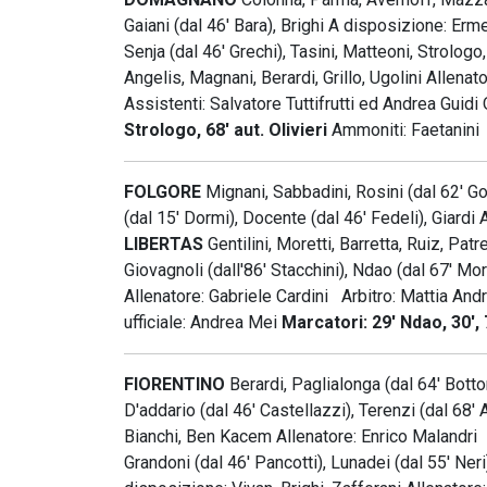
Gaiani (dal 46' Bara), Brighi A disposizione: E
Senja (dal 46' Grechi), Tasini, Matteoni, Strolog
Angelis, Magnani, Berardi, Grillo, Ugolini Allen
Assistenti: Salvatore Tuttifrutti ed Andrea Guidi
Strologo, 68' aut. Olivieri
Ammoniti: Faetanin
FOLGORE
Mignani, Sabbadini, Rosini (dal 62' Goli
(dal 15' Dormi), Docente (dal 46' Fedeli), Giard
LIBERTAS
Gentilini, Moretti, Barretta, Ruiz, Patr
Giovagnoli (dall'86' Stacchini), Ndao (dal 67' Mor
Allenatore: Gabriele Cardini Arbitro: Mattia And
ufficiale: Andrea Mei
Marcatori: 29' Ndao, 30', 
FIORENTINO
Berardi, Paglialonga (dal 64' Bottoni
D'addario (dal 46' Castellazzi), Terenzi (dal 68'
Bianchi, Ben Kacem Allenatore: Enrico Malandr
Grandoni (dal 46' Pancotti), Lunadei (dal 55' Neri