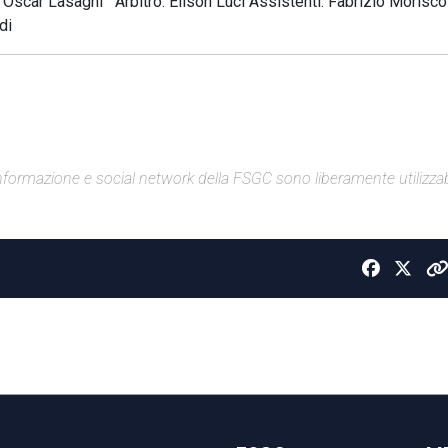
e: Oscar Lasagni Arbitro: Elison Luci Assistenti: Fabrizio Morisco
di
di informazione e social network della FSGC sono liberamente utilizzabi