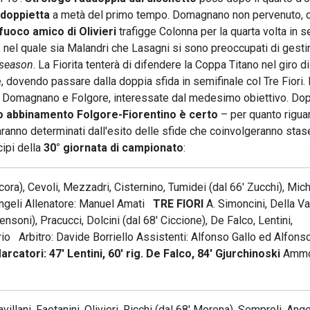
 doppietta
a metà del primo tempo. Domagnano non pervenuto, 
fuoco amico di Olivieri
trafigge Colonna per la quarta volta in se
o, nel quale sia Malandri che Lasagni si sono preoccupati di gestir
-season
. La Fiorita tenterà di difendere la Coppa Titano nel giro di
e, dovendo passare dalla doppia sfida in semifinale col Tre Fiori. 
e Domagnano e Folgore, interessate dal medesimo obiettivo. Dop
lo abbinamento Folgore-Fiorentino è certo
– per quanto riguar
saranno determinati dall'esito delle sfide che coinvolgeranno stas
cipi della
30° giornata di campionato
:
ora), Cevoli, Mezzadri, Cisternino, Tumidei (dal 66' Zucchi), Mich
D'angeli Allenatore: Manuel Amati
TRE FIORI
A. Simoncini, Della Va
ensoni), Pracucci, Dolcini (dal 68' Ciccione), De Falco, Lentini,
io Arbitro: Davide Borriello Assistenti: Alfonso Gallo ed Alfons
arcatori: 47' Lentini, 60' rig. De Falco, 84' Gjurchinoski
Ammon
lani, Faetanini, Olivieri, Ricchi (dal 68' Morena), Semproli, Angel