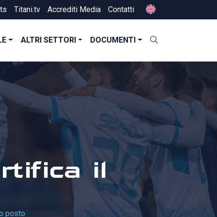
ts
Titani.tv
Accrediti Media
Contatti
LE
ALTRI SETTORI
DOCUMENTI
tifica il
rzo posto