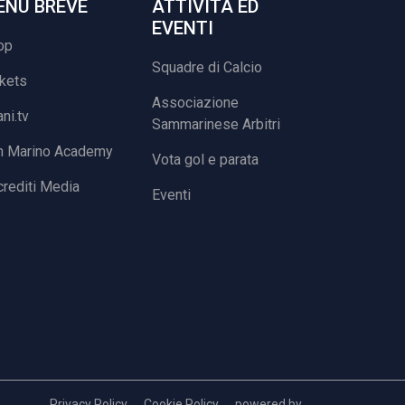
ENU BREVE
ATTIVITÀ ED
EVENTI
op
Squadre di Calcio
ckets
Associazione
ani.tv
Sammarinese Arbitri
n Marino Academy
Vota gol e parata
rediti Media
Eventi
Privacy Policy
Cookie Policy
powered by