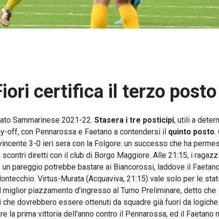
ori certifica il terzo posto
onato Sammarinese 2021-22.
Stasera i tre posticipi
, utili a dete
lay-off, con Pennarossa e Faetano a contendersi il
quinto posto
.
 vincente 3-0 ieri sera con la Folgore: un successo che ha perme
scontri diretti con il club di Borgo Maggiore. Alle 21:15, i ragazzi
 un pareggio potrebbe bastare ai Biancorossi, laddove il Faetan
ontecchio. Virtus-Murata (Acquaviva, 21:15) vale solo per le stati
l miglior piazzamento d'ingresso al Turno Preliminare, detto che
i che dovrebbero essere ottenuti da squadre già fuori da logiche
re la prima vittoria dell'anno contro il Pennarossa, ed il Faetano 