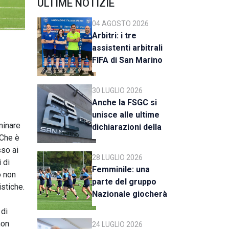
ULTIME NOTIZIE
04 AGOSTO 2026
Arbitri: i tre
assistenti arbitrali
FIFA di San Marino
al raduno della CAN
C
30 LUGLIO 2026
Anche la FSGC si
unisce alle ultime
rminare
dichiarazioni della
 Che è
UEFA
sso ai
28 LUGLIO 2026
 di
Femminile: una
o non
parte del gruppo
stiche.
Nazionale giocherà
a Rimini
 di
non
24 LUGLIO 2026