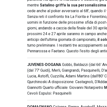
mentre
Satalino griffa la sua personalissima
cede anche al poker avversario al 68', quando il
Senza reti il confronto tra La Fiorita e Fiorentin
uomini in funzione delle prossime sfida di
post
giorni, andando a caccia della finale del 30 april
prossimi 24 e 27 aprile saranno in campo anch
anticipi dell'ultima giornata di campionato,
il so
turno preliminare. I restanti tre accoppiamenti 
Pennarossa e Faetano. Questo l'esito degli anti
JUVENES-DOGANA
Gobbi, Baldazzi (dal 66' Anc
(dal 77' Guidi), Merli, Giangrandi, Pasquinelli, 
Lucia, Astolfi, Cuzzilla, Adami Martins (dall'80' C
Gjurchinoski A disposizione: Castagnoli, D'Addar
Giannotti Quarto ufficiale: Giovanni Notarpietro
M
Cevoli Espulsi: Pasquinelli
DOMAGNANO
Colonna, Parma, Averhoff, Mazzavil