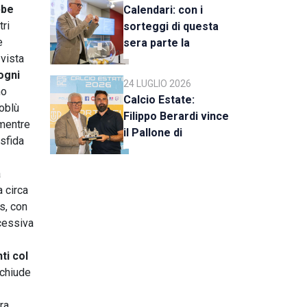
bbe
Calendari: con i
tri
sorteggi di questa
e
sera parte la
 vista
stagione 2026-27
ogni
24 LUGLIO 2026
mo
Calcio Estate:
loblù
Filippo Berardi vince
 mentre
il Pallone di
 sfida
Cristallo, al Tre Fiori
Panchina d’Oro e
a
Trofeo Koppe
a circa
s, con
ccessiva
ti col
 chiude
ra,