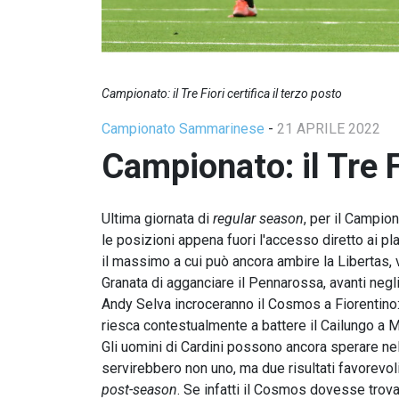
Campionato: il Tre Fiori certifica il terzo posto
Campionato Sammarinese
-
21 APRILE 2022
Campionato: il Tre Fi
Ultima giornata di
regular season
, per il Campi
le posizioni appena fuori l'accesso diretto ai p
il massimo a cui può ancora ambire la Libertas,
Granata di agganciare il Pennarossa, avanti negli 
Andy Selva incroceranno il Cosmos a Fiorentino:
riesca contestualmente a battere il Cailungo a M
Gli uomini di Cardini possono ancora sperare ne
servirebbero non uno, ma due risultati favorevol
post-season
. Se infatti il Cosmos dovesse trova