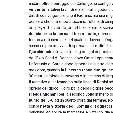
andare oltre il pareggio col Cailungo, si config
vincente la Libertas
. I Granata, infatti, godo
diretti coinvolgenti anche il Faetano, ma una migl
pensare che entrambe stecchino l'ultima di campi
dei play-off scudetto, potrebbero aprire a scena
dubbio circa la corsa al terzo posto
, ottenen
tempo a reti inviolate, nel quale la Juvenes-Dogan
hanno colpito in avvio di ripresa con
Lentini
. Il
Gjurchinoski
ritrova il feeling col gol depositan
dell'Ezio Conti di Dogana, dove Omar Lepri cente
l'infortunio di Garcia dopo appena un quarto d'ora
mezz'ora, quando
la Libertas trova due gol ne
30 metri colpisce la traversa e la schiena di Mig
il tentativo di salvataggio sulla linea di Rosini 
ripresa del gioco, il giro palla della Folgore pe
fredda Mignani
per la seconda volta in meno d
punto del 3-0
ad un quarto d'ora dal termine. Non
con la
netta vittoria degli uomini di Tognacci
panchina. Ad aprire le marcature è Satalino, già a