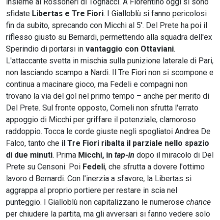
insieme ai Rossoneri di Tognacci. A Fiorentino oggi si sono
sfidate
Libertas e Tre Fiori
. I Gialloblù si fanno pericolosi
fin da subito, sprecando con Micchi al 5'. Del Prete ha poi il
riflesso giusto su Bernardi, permettendo alla squadra dell'ex
Sperindio di portarsi in
vantaggio con Ottaviani
.
L'attaccante svetta in mischia sulla punizione laterale di Pari,
non lasciando scampo a Nardi. Il Tre Fiori non si scompone e
continua a macinare gioco, ma Fedeli e compagni non
trovano la via del gol nel primo tempo – anche per merito di
Del Prete. Sul fronte opposto, Corneli non sfrutta l'errato
appoggio di Micchi per griffare il potenziale, clamoroso
raddoppio. Tocca le corde giuste negli spogliatoi Andrea De
Falco, tanto che
il Tre Fiori ribalta il parziale nello spazio
di due minuti
. Prima
Micchi, in
tap-in
dopo il miracolo di Del
Prete su Censoni. Poi
Fedeli
, che sfrutta a dovere l'ottimo
lavoro d Bernardi. Con l'inerzia a sfavore, la Libertas si
aggrappa al proprio portiere per restare in scia nel
punteggio. I Gialloblù non capitalizzano le numerose
chance
per chiudere la partita, ma gli avversari si fanno vedere solo