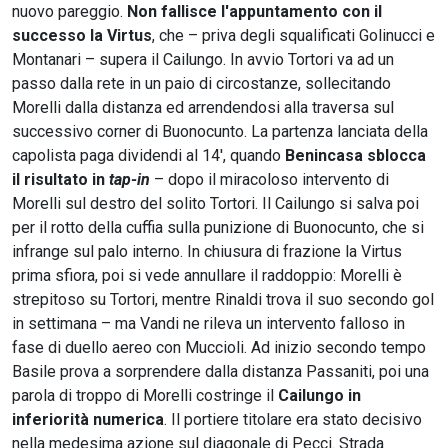
nuovo pareggio.
Non fallisce l'appuntamento con il
successo la Virtus
, che – priva degli squalificati Golinucci e
Montanari – supera il Cailungo. In avvio Tortori va ad un
passo dalla rete in un paio di circostanze, sollecitando
Morelli dalla distanza ed arrendendosi alla traversa sul
successivo corner di Buonocunto. La partenza lanciata della
capolista paga dividendi al 14', quando
Benincasa sblocca
il risultato in
tap-in
– dopo il miracoloso intervento di
Morelli sul destro del solito Tortori. Il Cailungo si salva poi
per il rotto della cuffia sulla punizione di Buonocunto, che si
infrange sul palo interno. In chiusura di frazione la Virtus
prima sfiora, poi si vede annullare il raddoppio: Morelli è
strepitoso su Tortori, mentre Rinaldi trova il suo secondo gol
in settimana – ma Vandi ne rileva un intervento falloso in
fase di duello aereo con Muccioli. Ad inizio secondo tempo
Basile prova a sorprendere dalla distanza Passaniti, poi una
parola di troppo di Morelli costringe il
Cailungo in
inferiorità numerica
. Il portiere titolare era stato decisivo
nella medesima azione sul diagonale di Pecci. Strada