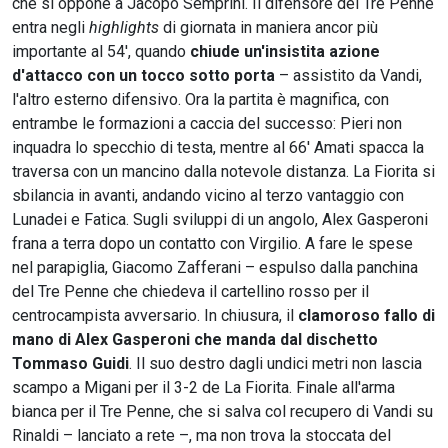
che si oppone a Jacopo Semprini. Il difensore del Tre Penne
entra negli
highlights
di giornata in maniera ancor più
importante al 54', quando
chiude un'insistita azione
d'attacco con un tocco sotto porta
– assistito da Vandi,
l'altro esterno difensivo. Ora la partita è magnifica, con
entrambe le formazioni a caccia del successo: Pieri non
inquadra lo specchio di testa, mentre al 66' Amati spacca la
traversa con un mancino dalla notevole distanza. La Fiorita si
sbilancia in avanti, andando vicino al terzo vantaggio con
Lunadei e Fatica. Sugli sviluppi di un angolo, Alex Gasperoni
frana a terra dopo un contatto con Virgilio. A fare le spese
nel parapiglia, Giacomo Zafferani – espulso dalla panchina
del Tre Penne che chiedeva il cartellino rosso per il
centrocampista avversario. In chiusura, il
clamoroso
fallo di
mano di Alex Gasperoni che manda dal dischetto
Tommaso Guidi
. Il suo destro dagli undici metri non lascia
scampo a Migani per il 3-2 de La Fiorita. Finale all'arma
bianca per il Tre Penne, che si salva col recupero di Vandi su
Rinaldi – lanciato a rete –, ma non trova la stoccata del