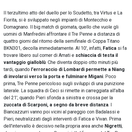
Il terzultimo atto del duello per lo Scudetto, tra Virtus e La
Fiorita, si è sviluppato negli impianti di Montecchio e
Domagnano. Il big match di giornata, quello che vuole gli
uomini di Manfredini affrontare il Tre Penne a distanza di
quattro giorni dal ritorno della semifinale di Coppa Titano
BKN301, decolla immediatamente. Al 10', infatti,
Fatica
si fa
trovare libero sul corner di Amati e
schiaccia di testa il
vantaggio gialloblù
. Che diventa doppio otto minuti più
tardi, quando
l'erroraccio di Lombardi permette a Niang
di involarsi verso la porta e fulminare Migani
. Poco
prima, Tre Penne pericoloso sugli sviluppi di una punizione
laterale. La squadra di Ceci si rimette in carreggiata all'alba
del 21', quando Pieri sfonda a sinistra e crossa per la
zuccata di Scarponi, a segno da breve distanza
. I
Biancazzurri vanno poi vicini al pareggio con Badalassi e
Pieri, neutralizzati dagli interventi di Fatica e Vivan. Prima
dell'intervallo è decisivo nella propria area anche
Nigretti
,