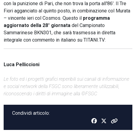
con la punizione di Pari, che non trova la porta all'86'. Il Tre
Fiori agganciato al quinto posto, in combinazione col Murata
– vincente ieri col Cosmos. Questo il
programma
aggiornato della 28° giornata
del Campionato
Sammarinese BKN301, che sarà trasmessa in diretta
integrale con commento in italiano su TITANI.TV:
Luca Pelliccioni
Le foto ed i progetti grafici reperibili sui canali di informazione
e social network della FSGC sono liberamente utilizzabili,
riconoscendo i diritti di immagine alla ©FSGC
Condividi articolo: