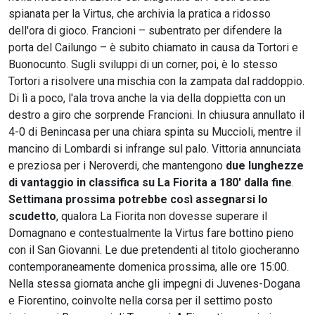
spianata per la Virtus, che archivia la pratica a ridosso
dell'ora di gioco. Francioni – subentrato per difendere la
porta del Cailungo – è subito chiamato in causa da Tortori e
Buonocunto. Sugli sviluppi di un corner, poi, è lo stesso
Tortori a risolvere una mischia con la zampata dal raddoppio.
Di lì a poco, l'ala trova anche la via della doppietta con un
destro a giro che sorprende Francioni. In chiusura annullato il
4-0 di Benincasa per una chiara spinta su Muccioli, mentre il
mancino di Lombardi si infrange sul palo. Vittoria annunciata
e preziosa per i Neroverdi, che mantengono
due lunghezze
di vantaggio in classifica su La Fiorita a 180' dalla fine
.
Settimana prossima potrebbe così assegnarsi lo
scudetto
, qualora La Fiorita non dovesse superare il
Domagnano e contestualmente la Virtus fare bottino pieno
con il San Giovanni. Le due pretendenti al titolo giocheranno
contemporaneamente domenica prossima, alle ore 15:00.
Nella stessa giornata anche gli impegni di Juvenes-Dogana
e Fiorentino, coinvolte nella corsa per il settimo posto