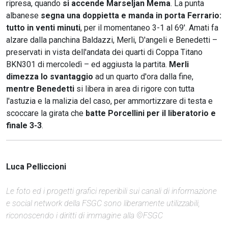
ripresa, quando
si accende Marseljan Mema
. La punta
albanese
segna una doppietta e manda in porta Ferrario:
tutto in venti minuti
, per il momentaneo 3-1 al 69'. Amati fa
alzare dalla panchina Baldazzi, Merli, D'angeli e Benedetti –
preservati in vista dell'andata dei quarti di Coppa Titano
BKN301 di mercoledì – ed aggiusta la partita.
Merli
dimezza lo svantaggio
ad un quarto d'ora dalla fine,
mentre Benedetti
si libera in area di rigore con tutta
l'astuzia e la malizia del caso, per ammortizzare di testa e
scoccare la girata che
batte Porcellini per il liberatorio e
finale 3-3
.
Luca Pelliccioni
Le foto ed i progetti grafici reperibili sui canali di informazione
e social network della FSGC sono liberamente utilizzabili,
riconoscendo i diritti di immagine alla ©FSGC