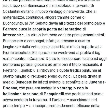
risolutezza di Benincasa e il miracoloso intervento di
Costantini evitano il nuovo vantaggio neroverde. Che si
materializza, comunque, ancora tramite corner di
Buonocunto, al 79': Sabato devia all'altezza del primo palo e
Ferraro buca la propria porta nel tentativo di
intervenire
. La Virtus incamera così tre punti pesantissimi:
Buonocunto e compagni, infatti, si trovano a quattro
lunghezze dalla vetta con una partita in meno rispetto a La
Fiorita capolista. Ed il prossimo week-end si profila il
big
match
contro il Cosmos. Dietro le cinque sorelle che ad oggi
sembrano potersi giocare ad armi pari il titolo nazionale, il
Faetano. I Gialloblù si ritrovano a quota tredici punti, ma al
quarto minuto di recupero erano quindici. La bella girata in
area di Benedetti ha infatti evitato la sconfitta alla
Juvenes-
Dogana
, che pure era andata in
vantaggio con la
bellissima torsione di Pasquinelli
che pochi istanti prima
aveva centrato la traversa. Il Faetano – macchinoso nel
primo tempo – si riscopre tremendamente efficace nella