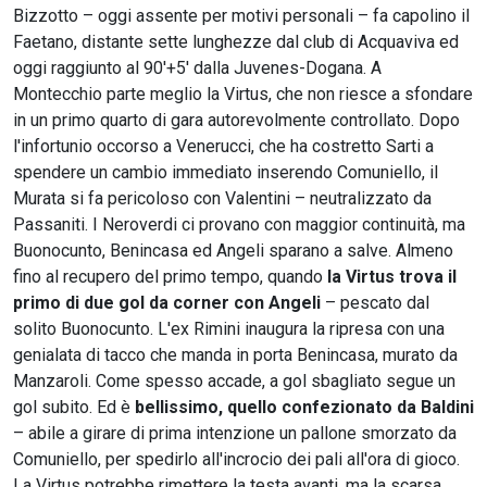
Bizzotto – oggi assente per motivi personali – fa capolino il
Faetano, distante sette lunghezze dal club di Acquaviva ed
oggi raggiunto al 90'+5' dalla Juvenes-Dogana. A
Montecchio parte meglio la Virtus, che non riesce a sfondare
in un primo quarto di gara autorevolmente controllato. Dopo
l'infortunio occorso a Venerucci, che ha costretto Sarti a
spendere un cambio immediato inserendo Comuniello, il
Murata si fa pericoloso con Valentini – neutralizzato da
Passaniti. I Neroverdi ci provano con maggior continuità, ma
Buonocunto, Benincasa ed Angeli sparano a salve. Almeno
fino al recupero del primo tempo, quando
la Virtus trova il
primo di due gol da corner con Angeli
– pescato dal
solito Buonocunto. L'ex Rimini inaugura la ripresa con una
genialata di tacco che manda in porta Benincasa, murato da
Manzaroli. Come spesso accade, a gol sbagliato segue un
gol subito. Ed è
bellissimo, quello confezionato da Baldini
– abile a girare di prima intenzione un pallone smorzato da
Comuniello, per spedirlo all'incrocio dei pali all'ora di gioco.
La Virtus potrebbe rimettere la testa avanti, ma la scarsa