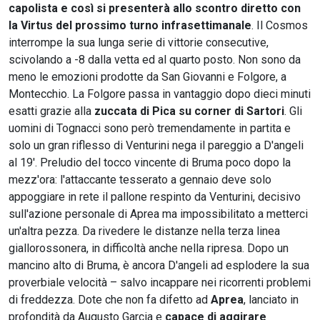
capolista e così si presenterà allo scontro diretto con
la Virtus del prossimo turno infrasettimanale
. Il Cosmos
interrompe la sua lunga serie di vittorie consecutive,
scivolando a -8 dalla vetta ed al quarto posto. Non sono da
meno le emozioni prodotte da San Giovanni e Folgore, a
Montecchio. La Folgore passa in vantaggio dopo dieci minuti
esatti grazie alla
zuccata di Pica su corner di Sartori
. Gli
uomini di Tognacci sono però tremendamente in partita e
solo un gran riflesso di Venturini nega il pareggio a D'angeli
al 19'. Preludio del tocco vincente di Bruma poco dopo la
mezz'ora: l'attaccante tesserato a gennaio deve solo
appoggiare in rete il pallone respinto da Venturini, decisivo
sull'azione personale di Aprea ma impossibilitato a metterci
un'altra pezza. Da rivedere le distanze nella terza linea
giallorossonera, in difficoltà anche nella ripresa. Dopo un
mancino alto di Bruma, è ancora D'angeli ad esplodere la sua
proverbiale velocità – salvo incappare nei ricorrenti problemi
di freddezza. Dote che non fa difetto ad
Aprea
, lanciato in
profondità da Augusto Garcia e
capace di aggirare