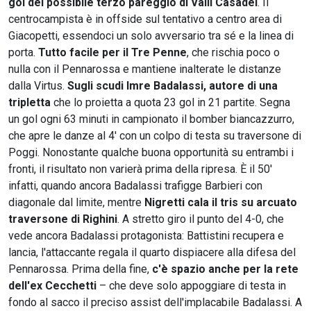
gol del possibile terzo pareggio di Valli Casadei
. Il
centrocampista è in offside sul tentativo a centro area di
Giacopetti, essendoci un solo avversario tra sé e la linea di
porta.
Tutto facile per il Tre Penne
, che rischia poco o
nulla con il Pennarossa e mantiene inalterate le distanze
dalla Virtus.
Sugli scudi Imre Badalassi, autore di una
tripletta
che lo proietta a quota 23 gol in 21 partite. Segna
un gol ogni 63 minuti in campionato il bomber biancazzurro,
che apre le danze al 4' con un colpo di testa su traversone di
Poggi. Nonostante qualche buona opportunità su entrambi i
fronti, il risultato non varierà prima della ripresa. È il 50'
infatti, quando ancora Badalassi trafigge Barbieri con
diagonale dal limite, mentre
Nigretti cala il tris su arcuato
traversone di Righini
. A stretto giro il punto del 4-0, che
vede ancora Badalassi protagonista: Battistini recupera e
lancia, l'attaccante regala il quarto dispiacere alla difesa del
Pennarossa. Prima della fine,
c'è spazio anche per la rete
dell'ex Cecchetti
– che deve solo appoggiare di testa in
fondo al sacco il preciso assist dell'implacabile Badalassi. A