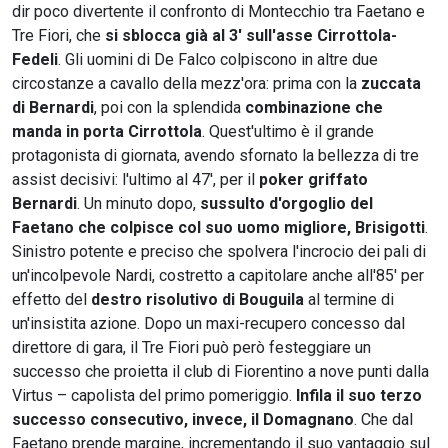
dir poco divertente il confronto di Montecchio tra Faetano e
Tre Fiori, che
si sblocca già al 3' sull'asse Cirrottola-
Fedeli
. Gli uomini di De Falco colpiscono in altre due
circostanze a cavallo della mezz'ora: prima con la
zuccata
di Bernardi
, poi con la splendida
combinazione che
manda in porta Cirrottola
. Quest'ultimo è il grande
protagonista di giornata, avendo sfornato la bellezza di tre
assist decisivi: l'ultimo al 47', per il
poker griffato
Bernardi
. Un minuto dopo,
sussulto d'orgoglio del
Faetano che colpisce col suo uomo migliore, Brisigotti
.
Sinistro potente e preciso che spolvera l'incrocio dei pali di
un'incolpevole Nardi, costretto a capitolare anche all'85' per
effetto del
destro risolutivo di Bouguila
al termine di
un'insistita azione. Dopo un maxi-recupero concesso dal
direttore di gara, il Tre Fiori può però festeggiare un
successo che proietta il club di Fiorentino a nove punti dalla
Virtus – capolista del primo pomeriggio.
Infila il suo terzo
successo consecutivo, invece, il Domagnano
. Che dal
Faetano prende margine, incrementando il suo vantaggio sul