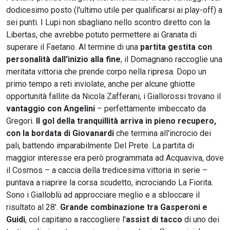
dodicesimo posto (l'ultimo utile per qualificarsi ai play-off) a
sei punti. I Lupi non sbagliano nello scontro diretto con la
Libertas, che avrebbe potuto permettere ai Granata di
superare il Faetano. Al termine di una
partita gestita con
personalità dall'inizio alla fine
, il Domagnano raccoglie una
meritata vittoria che prende corpo nella ripresa. Dopo un
primo tempo a reti inviolate, anche per alcune ghiotte
opportunità fallite da Nicola Zafferani, i Giallorossi trovano il
vantaggio con Angelini
– perfettamente imbeccato da
Gregori.
Il gol della tranquillità arriva in pieno recupero,
con la bordata di Giovanardi
che termina all'incrocio dei
pali, battendo imparabilmente Del Prete. La partita di
maggior interesse era però programmata ad Acquaviva, dove
il Cosmos – a caccia della tredicesima vittoria in serie –
puntava a riaprire la corsa scudetto, incrociando La Fiorita.
Sono i Gialloblù ad approcciare meglio e a sbloccare il
risultato al 28'.
Grande combinazione tra Gasperoni e
Guidi
, col capitano a raccogliere l'
assist di tacco
di uno dei