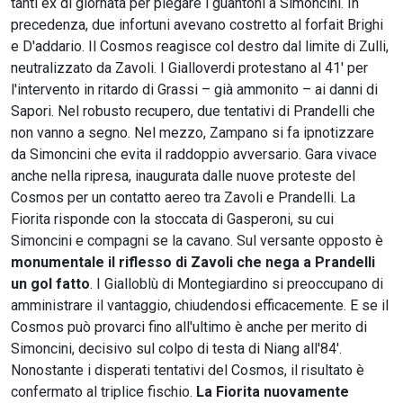
tanti ex di giornata per piegare i guantoni a Simoncini. In
precedenza, due infortuni avevano costretto al forfait Brighi
e D'addario. Il Cosmos reagisce col destro dal limite di Zulli,
neutralizzato da Zavoli. I Gialloverdi protestano al 41' per
l'intervento in ritardo di Grassi – già ammonito – ai danni di
Sapori. Nel robusto recupero, due tentativi di Prandelli che
non vanno a segno. Nel mezzo, Zampano si fa ipnotizzare
da Simoncini che evita il raddoppio avversario. Gara vivace
anche nella ripresa, inaugurata dalle nuove proteste del
Cosmos per un contatto aereo tra Zavoli e Prandelli. La
Fiorita risponde con la stoccata di Gasperoni, su cui
Simoncini e compagni se la cavano. Sul versante opposto è
monumentale il riflesso di Zavoli che nega a Prandelli
un gol fatto
. I Gialloblù di Montegiardino si preoccupano di
amministrare il vantaggio, chiudendosi efficacemente. E se il
Cosmos può provarci fino all'ultimo è anche per merito di
Simoncini, decisivo sul colpo di testa di Niang all'84'.
Nonostante i disperati tentativi del Cosmos, il risultato è
confermato al triplice fischio.
La Fiorita nuovamente