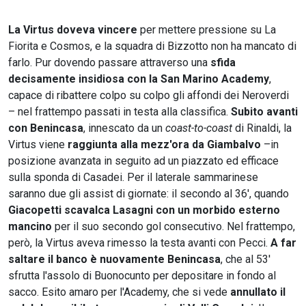
La Virtus doveva vincere
per mettere pressione su La
Fiorita e Cosmos, e la squadra di Bizzotto non ha mancato di
farlo. Pur dovendo passare attraverso una
sfida
decisamente insidiosa con la San Marino Academy
,
capace di ribattere colpo su colpo gli affondi dei Neroverdi
– nel frattempo passati in testa alla classifica.
Subito avanti
con Benincasa
, innescato da un
coast-to-coast
di Rinaldi, la
Virtus viene
raggiunta alla mezz'ora da Giambalvo
–in
posizione avanzata in seguito ad un piazzato ed efficace
sulla sponda di Casadei. Per il laterale sammarinese
saranno due gli assist di giornate: il secondo al 36', quando
Giacopetti scavalca Lasagni con un morbido esterno
mancino
per il suo secondo gol consecutivo. Nel frattempo,
però, la Virtus aveva rimesso la testa avanti con Pecci.
A far
saltare il banco è nuovamente Benincasa
, che al 53'
sfrutta l'assolo di Buonocunto per depositare in fondo al
sacco. Esito amaro per l'Academy, che si vede
annullato il