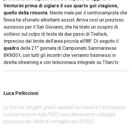
Venturini prima di siglare il suo quarto gol stagione,
quello della rimonta
. Niente male per il centrocampista che
finora ha sfornato altrettanti assist. Arriva così un prezioso
successo per il San Giovanni, che ha tirato un sospiro di
sollievo sul colpo di testa da due passi di Tsafack,
impreciso dal limite dell'area piccola all'88'. Di seguito il
quadro
della 21° giornata di Campionato Sammarinese
BKN301, con tutti gli incontri che verranno trasmessi in
diretta streaming e con telecronaca integrale su Titani.tv:
Luca Pelliccioni
Le foto ed i progetti grafici reperibili sui canali di informazione
e social network della FSGC sono liberamente utilizzabili,
riconoscendo i diritti di immagine alla ©FSGC