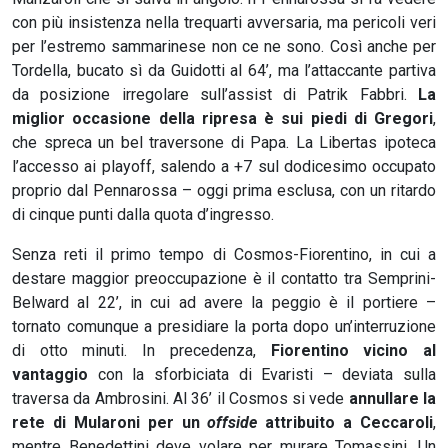
con più insistenza nella trequarti avversaria, ma pericoli veri
per l’estremo sammarinese non ce ne sono. Così anche per
Tordella, bucato sì da Guidotti al 64’, ma l’attaccante partiva
da posizione irregolare sull’assist di Patrik Fabbri.
La
miglior occasione della ripresa è sui piedi di Gregori
,
che spreca un bel traversone di Papa. La Libertas ipoteca
l’accesso ai playoff, salendo a +7 sul dodicesimo occupato
proprio dal Pennarossa – oggi prima esclusa, con un ritardo
di cinque punti dalla quota d’ingresso.
Senza reti il primo tempo di Cosmos-Fiorentino, in cui a
destare maggior preoccupazione è il contatto tra Semprini-
Belward al 22’, in cui ad avere la peggio è il portiere –
tornato comunque a presidiare la porta dopo un’interruzione
di otto minuti. In precedenza,
Fiorentino vicino al
vantaggio
con la sforbiciata di Evaristi – deviata sulla
traversa da Ambrosini. Al 36’ il Cosmos si vede
annullare la
rete di Mularoni per un
offside
attribuito a Ceccaroli
,
mentre Benedettini deve volare per murare Tomassini. Un