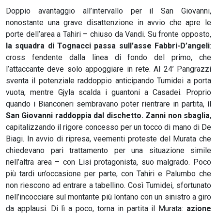
Doppio avantaggio all’intervallo per il San Giovanni,
nonostante una grave disattenzione in avvio che apre le
porte dell’area a Tahiri – chiuso da Vandi. Su fronte opposto,
la squadra di Tognacci passa sull’asse Fabbri-D’angeli
:
cross fendente dalla linea di fondo del primo, che
l’attaccante deve solo appoggiare in rete. Al 24’ Pangrazzi
sventa il potenziale raddoppio anticipando Tumidei a porta
vuota, mentre Gjyla scalda i guantoni a Casadei. Proprio
quando i Bianconeri sembravano poter rientrare in partita,
il
San Giovanni raddoppia dal dischetto. Zanni non sbaglia
,
capitalizzando il rigore concesso per un tocco di mano di De
Biagi. In avvio di ripresa, veementi proteste del Murata che
chiedevano pari trattamento per una situazione simile
nell’altra area – con Lisi protagonista, suo malgrado. Poco
più tardi un’occasione per parte, con Tahiri e Palumbo che
non riescono ad entrare a tabellino. Così Tumidei, sfortunato
nell’incocciare sul montante più lontano con un sinistro a giro
da applausi. Di lì a poco, torna in partita il Murata:
azione