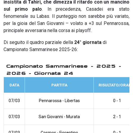
insistita di Tahiri, che dimezza il ritardo con un mancino
sul primo palo
. In precedenza, Casadei era stato
fenomenale su Labas. Il punteggio non sarebbe più variato,
per la gioia del San Giovanni – volato a +3 sul Pennarossa,
principale avversaria nella corsa ai playoff.
Di seguito il quadro parziale della
24° giornata
di
Campionato Sammarinese 2025-26:
Campionato Sammarinese - 2025 -
2026 - Giornata 24
DATA
PARTITA
RISULTATO/ORAR
07/03
Pennarossa
-
Libertas
0 - 1
07/03
San Giovanni
-
Murata
2 - 1
07/03
Cosmos
-
Fiorentino
0 - 1