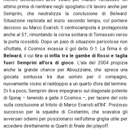
attimo prima di rientrare negli spogliatoi c’è lavoro anche per
Semprini, che neutralizza la conclusione di Belward.
Situazione replicata ad inizio secondo tempo, col portiere
decisivo su Marco Evaristi. Il centrocampista è protagonista
anche al 51’, rimontando la corsa solitaria di Tomassini verso
la porta rossoblù. Dopo un paio di situazioni pericolose non
sfruttate, il Cosmos incassa il gol dello 0-1. La firma è di
Belward
, il cui
tiro si infila tra le gambe di Rossi e taglia
fuori Semprini all’ora di gioco
. L’ala del 2004 propizia
anche la grande
chance
per Abouzziane, che spreca una
giocata sontuosa tra due uomini per il compagno,
nuovamente vicino al raddoppio a un quarto d’ora dal termine.
Di lì a poco, Semprini deve impegnarsi sul diagonale potente
di Gjonaj – tenendo a galla il Cosmos –, per tacere del volo
sulla conclusione al tritolo di Marco Evaristi all’84’. Prezioso
successo per la squadra di Costantini, che scavalca gli
avversari odierni per posizionarsi nell’ultima griglia utile per
accedere direttamente ai Quarti di finale dei playoff.