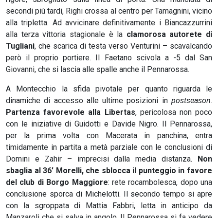
secondi più tardi, Righi crossa al centro per Tamagnini, vicino
alla tripletta. Ad avvicinare definitivamente i Biancazzurrini
alla terza vittoria stagionale è la
clamorosa autorete di
Tugliani
, che scarica di testa verso Venturini – scavalcando
però il proprio portiere. Il Faetano scivola a -5 dal San
Giovanni, che si lascia alle spalle anche il Pennarossa.
A Montecchio la sfida pivotale per quanto riguarda le
dinamiche di accesso alle ultime posizioni in
postseason
.
Partenza favorevole alla Libertas
, pericolosa non poco
con le iniziative di Guidotti e Davide Nigro. Il Pennarossa,
per la prima volta con Macerata in panchina, entra
timidamente in partita a metà parziale con le conclusioni di
Domini e Zahir – imprecisi dalla media distanza.
Non
sbaglia al 36’ Morelli, che sblocca il punteggio in favore
del club di Borgo Maggiore
: rete rocambolesca, dopo una
conclusione sporca di Michelotti. Il secondo tempo si apre
con la sgroppata di Mattia Fabbri, letta in anticipo da
Manzaroli che si salva in angolo. Il Pennarossa si fa vedere