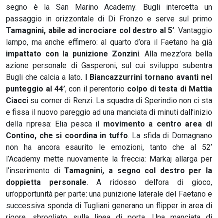
segno è la San Marino Academy. Bugli intercetta un
passaggio in orizzontale di Di Fronzo e serve sul primo
Tamagnini, abile ad incrociare col destro al 5’
. Vantaggio
lampo, ma anche effimero: al quarto d’ora il Faetano ha già
impattato con la punizione Zonzini
. Alla mezz’ora bella
azione personale di Gasperoni, sul cui sviluppo subentra
Bugli che calcia a lato.
I Biancazzurrini tornano avanti nel
punteggio al 44’
, con il perentorio
colpo di testa di Mattia
Ciacci
su corner di Renzi. La squadra di Sperindio non ci sta
e fissa il nuovo pareggio ad una manciata di minuti dall’inizio
della ripresa: Elia pesca il
movimento a centro area di
Contino, che si coordina in tuffo
. La sfida di Domagnano
non ha ancora esaurito le emozioni, tanto che al 52’
l’Academy mette nuovamente la freccia: Markaj allarga per
l’inserimento di
Tamagnini, a segno col destro per la
doppietta personale
. A ridosso dell’ora di gioco,
un’opportunità per parte: una punizione laterale del Faetano e
successiva sponda di Tugliani generano un flipper in area di
rigore, sbrogliato sulla linea di porta. Una manciata di