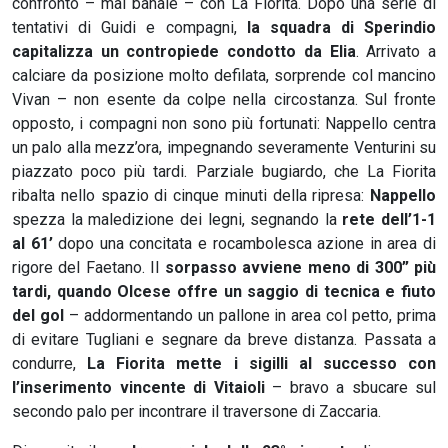
confronto – mai banale – con La Fiorita. Dopo una serie di
tentativi di Guidi e compagni,
la squadra di Sperindio
capitalizza un contropiede condotto da Elia
. Arrivato a
calciare da posizione molto defilata, sorprende col mancino
Vivan – non esente da colpe nella circostanza. Sul fronte
opposto, i compagni non sono più fortunati: Nappello centra
un palo alla mezz’ora, impegnando severamente Venturini su
piazzato poco più tardi. Parziale bugiardo, che La Fiorita
ribalta nello spazio di cinque minuti della ripresa:
Nappello
spezza la maledizione dei legni, segnando la
rete dell’1-1
al 61’
dopo una concitata e rocambolesca azione in area di
rigore del Faetano. Il
sorpasso avviene meno di 300” più
tardi, quando Olcese offre un saggio di tecnica e fiuto
del gol
– addormentando un pallone in area col petto, prima
di evitare Tugliani e segnare da breve distanza. Passata a
condurre,
La Fiorita mette i sigilli al successo con
l’inserimento vincente di Vitaioli
– bravo a sbucare sul
secondo palo per incontrare il traversone di Zaccaria.