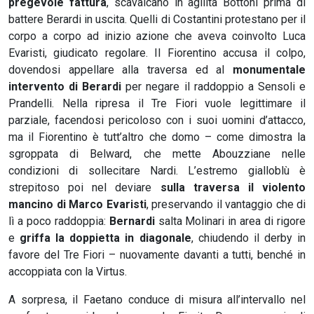
pregevole fattura
, scavalcano in agilità Bottoni prima di
battere Berardi in uscita. Quelli di Costantini protestano per il
corpo a corpo ad inizio azione che aveva coinvolto Luca
Evaristi, giudicato regolare. Il Fiorentino accusa il colpo,
dovendosi appellare alla traversa ed al
monumentale
intervento di Berardi
per negare il raddoppio a Sensoli e
Prandelli. Nella ripresa il Tre Fiori vuole legittimare il
parziale, facendosi pericoloso con i suoi uomini d’attacco,
ma il Fiorentino è tutt’altro che domo – come dimostra la
sgroppata di Belward, che mette Abouzziane nelle
condizioni di sollecitare Nardi. L’estremo gialloblù è
strepitoso poi nel deviare
sulla traversa il violento
mancino di Marco Evaristi
, preservando il vantaggio che di
lì a poco raddoppia:
Bernardi
salta Molinari in area di rigore
e
griffa la doppietta in diagonale
, chiudendo il derby in
favore del Tre Fiori – nuovamente davanti a tutti, benché in
accoppiata con la Virtus.
A sorpresa, il Faetano conduce di misura all’intervallo nel