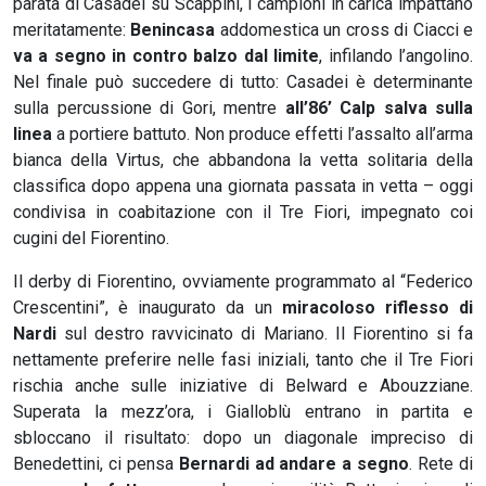
parata di Casadei su Scappini, i campioni in carica impattano
meritatamente:
Benincasa
addomestica un cross di Ciacci e
va a segno in contro balzo dal limite
, infilando l’angolino.
Nel finale può succedere di tutto: Casadei è determinante
sulla percussione di Gori, mentre
all’86’ Calp salva sulla
linea
a portiere battuto. Non produce effetti l’assalto all’arma
bianca della Virtus, che abbandona la vetta solitaria della
classifica dopo appena una giornata passata in vetta – oggi
condivisa in coabitazione con il Tre Fiori, impegnato coi
cugini del Fiorentino.
Il derby di Fiorentino, ovviamente programmato al “Federico
Crescentini”, è inaugurato da un
miracoloso riflesso di
Nardi
sul destro ravvicinato di Mariano. Il Fiorentino si fa
nettamente preferire nelle fasi iniziali, tanto che il Tre Fiori
rischia anche sulle iniziative di Belward e Abouzziane.
Superata la mezz’ora, i Gialloblù entrano in partita e
sbloccano il risultato: dopo un diagonale impreciso di
Benedettini, ci pensa
Bernardi ad andare a segno
. Rete di