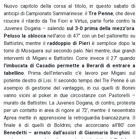
Nuovo capitolo della corsa al titolo, in questo sabato di
anticipi di Campionato Sammarinese: il
Tre Penne
, che deve
ricucire il ritardo da Tre Fiori e Virtus, parte forte contro la
Juvenes Dogana – salendo
sul 3-0 prima della mezz’ora
.
Peluso la sblocca
nell’arco di 47” con un bel pallonetto su
Battistini, mentre il
raddoppio di Pieri
è semplice dopo la
torre di Mosquera sul secondo palo. Nel mentre, due grandi
interventi di Migani e Battistini. Corre invece il 27’ quando
l’imbucata di Casadio permette a Berardi di entrare a
tabellino
. Prima dell’intervallo c’è lavoro per Migani sul
potente destro di Lisi. Il secondo tempo del Tre Penne è un
esempio di gestione del vantaggio, in cui quelli di Bonini
vanno vicini al poker in due circostanze con Pastorelli –
murato da Battistini. La Juvenes Dogana, di contro, protesta
per un contatto in area di rigore al 72’, mentre il neoentrato
Aprea mette in apprensione la retroguardia biancazzurra. Il
finale è di quelli di Boldrini, che accorciano all’80’ con
Benedetti – armato dall’assist di Gianmaria Borghini
. Il