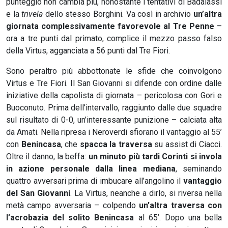
punteggio non cambia più, nonostante i tentativi di Badalassi
e la
trivela
dello stesso Borghini. Va così in archivio
un’altra
giornata complessivamente favorevole al Tre Penne
–
ora a tre punti dal primato, complice il mezzo passo falso
della Virtus, agganciata a 56 punti dal Tre Fiori.
Sono peraltro più abbottonate le sfide che coinvolgono
Virtus e Tre Fiori. Il San Giovanni si difende con ordine dalle
iniziative della capolista di giornata – pericolosa con Gori e
Buoconuto. Prima dell’intervallo, raggiunto dalle due squadre
sul risultato di 0-0, un’interessante punizione – calciata alta
da Amati. Nella ripresa i Neroverdi sfiorano il vantaggio al 55’
con
Benincasa
, che
spacca la traversa
su assist di Ciacci.
Oltre il danno, la beffa:
un minuto più tardi Corinti si invola
in azione personale dalla linea mediana
, seminando
quattro avversari prima di imbucare all’angolino il
vantaggio
del San Giovanni
. La Virtus, neanche a dirlo, si riversa nella
metà campo avversaria – colpendo
un’altra traversa con
l’acrobazia del solito Benincasa
al 65’. Dopo una bella