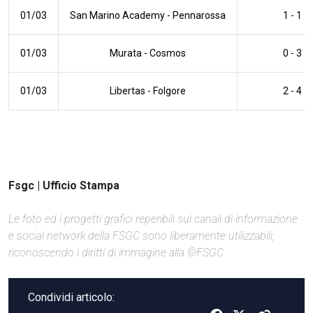
01/03
San Marino Academy
-
Pennarossa
1 - 1
01/03
Murata
-
Cosmos
0 - 3
01/03
Libertas
-
Folgore
2 - 4
Fsgc | Ufficio Stampa
Le foto ed i progetti grafici reperibili sui canali di informazione
e social network della FSGC sono liberamente utilizzabili,
riconoscendo i diritti di immagine alla ©FSGC
Condividi articolo: