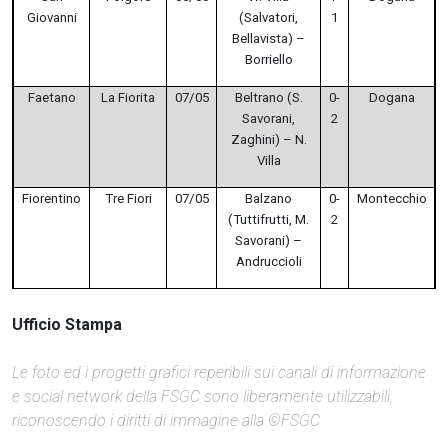
Giovanni
(Salvatori,
1
Bellavista) –
Borriello
Faetano
La Fiorita
07/05
Beltrano (S.
0-
Dogana
Savorani,
2
Zaghini) – N.
Villa
Fiorentino
Tre Fiori
07/05
Balzano
0-
Montecchio
(Tuttifrutti, M.
2
Savorani) –
Andruccioli
Ufficio Stampa
Le foto ed i progetti grafici reperibili sui canali di informazione
e social network della FSGC sono liberamente utilizzabili,
riconoscendo i diritti di immagine alla ©FSGC