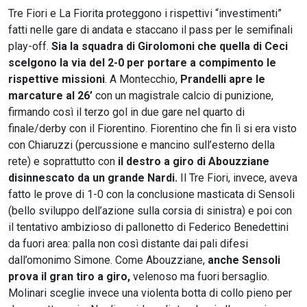
Tre Fiori e La Fiorita proteggono i rispettivi “investimenti”
fatti nelle gare di andata e staccano il pass per le semifinali
play-off.
Sia la squadra di Girolomoni che quella di Ceci
scelgono la via del 2-0 per portare a compimento le
rispettive missioni
. A Montecchio,
Prandelli apre le
marcature al 26’
con un magistrale calcio di punizione,
firmando così il terzo gol in due gare nel quarto di
finale/derby con il Fiorentino. Fiorentino che fin lì si era visto
con Chiaruzzi (percussione e mancino sull’esterno della
rete) e soprattutto con
il destro a giro di Abouzziane
disinnescato da un grande Nardi.
Il Tre Fiori, invece, aveva
fatto le prove di 1-0 con la conclusione masticata di Sensoli
(bello sviluppo dell’azione sulla corsia di sinistra) e poi con
il tentativo ambizioso di pallonetto di Federico Benedettini
da fuori area: palla non così distante dai pali difesi
dall’omonimo Simone. Come Abouzziane,
anche Sensoli
prova il gran tiro a giro,
velenoso ma fuori bersaglio.
Molinari sceglie invece una violenta botta di collo pieno per