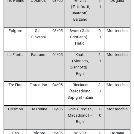
Tre Penne
Cosmos
03/05
W. Villa
1-
Dogana
(Tuttifrutti,
1
Lunardon) –
Balzano
Folgore
San
03/05
Avoni (Gallo,
0-
Montecchio
Giovanni
Cristiano) –
1
Hafidi
La Fiorita
Faetano
04/05
Xhafa
2-
Montecchio
(Morisco,
1
Giannotti) –
Righi
Tre Fiori
Fiorentino
04/05
Ricciarini
3-
Montecchio
(Macaddino,
1
Sapigni) - Zani
Cosmos
Tre Penne
06/05
Ucini (Ercolani,
1-
Montecchio
Macaddino) –
0
Righi
San
Folgore
06/05
W. Villa
1-
Dogana