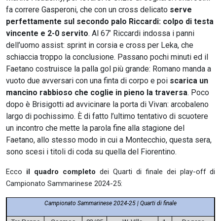
fa correre Gasperoni, che con un cross delicato
serve
perfettamente sul secondo palo Riccardi:
colpo di testa
vincente e 2-0 servito
. Al 67’ Riccardi indossa i panni
dell’uomo assist: sprint in corsia e cross per Leka, che
schiaccia troppo la conclusione. Passano pochi minuti ed il
Faetano costruisce la palla gol più grande: Romano manda a
vuoto due avversari con una finta di corpo e poi
scarica un
mancino rabbioso che coglie in pieno la traversa
. Poco
dopo è Brisigotti ad avvicinare la porta di Vivan: arcobaleno
largo di pochissimo. È di fatto l’ultimo tentativo di scuotere
un incontro che mette la parola fine alla stagione del
Faetano, allo stesso modo in cui a Montecchio, questa sera,
sono scesi i titoli di coda su quella del Fiorentino.
Ecco
il quadro completo
dei Quarti di finale dei play-off di
Campionato Sammarinese 2024-25:
Campionato Sammarinese 2024-25 | Quarti di finale