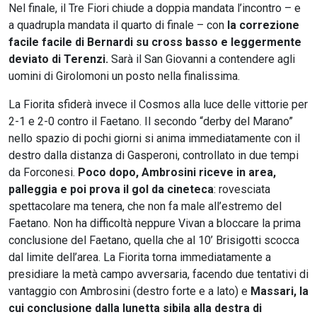
Nel finale, il Tre Fiori chiude a doppia mandata l’incontro – e
a quadrupla mandata il quarto di finale – con
la correzione
facile facile di Bernardi su cross basso e leggermente
deviato di Terenzi.
Sarà il San Giovanni a contendere agli
uomini di Girolomoni un posto nella finalissima.
La Fiorita sfiderà invece il Cosmos alla luce delle vittorie per
2-1 e 2-0 contro il Faetano. Il secondo “derby del Marano”
nello spazio di pochi giorni si anima immediatamente con il
destro dalla distanza di Gasperoni, controllato in due tempi
da Forconesi.
Poco dopo, Ambrosini riceve in area,
palleggia e poi prova il gol da cineteca
: rovesciata
spettacolare ma tenera, che non fa male all’estremo del
Faetano. Non ha difficoltà neppure Vivan a bloccare la prima
conclusione del Faetano, quella che al 10’ Brisigotti scocca
dal limite dell’area. La Fiorita torna immediatamente a
presidiare la metà campo avversaria, facendo due tentativi di
vantaggio con Ambrosini (destro forte e a lato) e
Massari, la
cui conclusione dalla lunetta sibila alla destra di