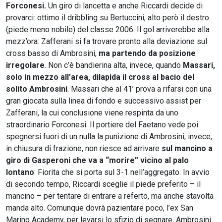
Forconesi.
Un giro di lancetta e anche Riccardi decide di
provarci: ottimo il dribbling su Bertuccini, alto però il destro
(piede meno nobile) del classe 2006. Il gol arriverebbe alla
mezz’ora: Zafferani si fa trovare pronto alla deviazione sul
cross basso di Ambrosini,
ma partendo da posizione
irregolare
. Non c’è bandierina alta, invece, quando
Massari,
solo in mezzo all’area,
dilapida il cross al bacio del
solito Ambrosini
. Massari che al 41’ prova a rifarsi con una
gran giocata sulla linea di fondo e successivo assist per
Zafferani, la cui conclusione viene respinta da uno
straordinario Forconesi. Il portiere del Faetano vede poi
spegnersi fuori di un nulla la punizione di Ambrosini; invece,
in chiusura di frazione, non riesce ad arrivare
sul mancino a
giro di Gasperoni che va a “morire” vicino al palo
lontano
: Fiorita che si porta sul 3-1 nell’aggregato. In avvio
di secondo tempo, Riccardi sceglie il piede preferito – il
mancino – per tentare di entrare a referto, ma anche stavolta
manda alto. Comunque dovrà pazientare poco, l’ex San
Marino Academy, per levarsi lo sfizio di segnare. Ambrosini