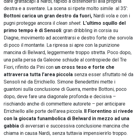
dare grattacapi a Nardi, rapido a distendersi alla propria
destra e a sventare. La scena si ripete molto simile al 35’:
Bottoni carica un gran destro da fuori,
Nardi vola e con i
pugni protegge ancora il
clean sheet.
L’ultimo squillo del
primo tempo è di Sensoli
: gran dribbling in corsia su
Diagne, movimento ad accentrarsi e destro forte che sorvola
di poco il montante. La ripresa si apre con la punizione
mancina di Belward, leggermente troppo stretta. Poco dopo,
una palla persa da Galeone schiude al contropiede del Tre
Fiori, rifinito da Pini con
un cross teso e forte che
attraversa tutta l’area piccola
senza esser sfruttato né da
Sensoli né da Errichiello. Simone Benedettini mette i
guantoni sulla conclusione di Guerra, mentre Bottoni, poco
dopo, deve fare una diagonale profonda e decisiva –
rischiando anche di commettere autorete – per anticipare
Errichiello alle porte dell’area piccola.
Il Fiorentino si rivede
con la giocata funambolica di Belward in mezzo ad una
gabbia
di avversari e successiva conclusione mancina che
chiama in causa Nardi, senza tuttavia impensierirlo troppo.