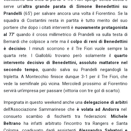
serve un’
altra grande parata di Simone Benedettini su
Prandelli
(65’) per salvare ancora una volta il Fiorentino. Se la
squadra di Costantini resta in partita è tutto merito del suo
portiere che dopo i citati interventi è
nuovamente protagonista
al 77’
quando il cross millimetrico di Prandelli va sulla testa di
Bernardi che colpisce a rete ma il
colpo di reni di Benedettini
è decisivo
.
I minuti scorrono e il Tre Fiori vuole sempre la
quarta rete. I Gialloblù trovano però solamente il
quarto
intervento decisivo di Benedettini, assoluto mattatore nel
secondo tempo
, quando salva su Prandelli negandogli la
tripletta. A Montecchio finisce dunque 3-1 per il Tre Fiori, che
vede la semifinale più vicina. Mercoledì prossimo al Fiorentino
servirà un’impresa per passare (vittoria con tre gol di scarto).
Impegnata in questo weekend anche una
delegazione di arbitri
dell’Associazione Sammarinese che
è volata ad Andorra
nel
consueto scambio di fischietti tra federazioni:
Michele
Beltrano
ha infatti arbitrato l’incontro tra Rangers e Santa
Coloma, coadiuvato dagli assistenti
Alessandro Salvatori e