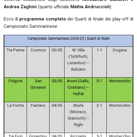
Andrea Zaghini
(quarto ufficiale
Mattia Andruccioli
).
Ecco
il programma completo
dei Quarti di finale dei play-off di
Campionato Sammarinese:
Campionato Sammarinese 2024-25 | Quarti di finale
Tre Penne
Cosmos
03/05
W. Villa
1-1
Dogana
(Tuttifrutti,
Lunardon) –
Balzano
Folgore
San
03/05
Avoni (Gallo,
0-1
Montecchio
Giovanni
Cristiano) –
Hafidi
La Fiorita
Faetano
04/05
Xhafa
2-1
Montecchio
(Morisco,
Giannotti) –
Righi
Tre Fiori
Fiorentino
04/05
Ricciarini
3-1
Montecchio