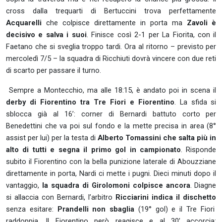
cross dalla trequarti di Bertuccini trova perfettamente
Acquarelli
che colpisce direttamente in porta ma
Zavoli è
decisivo e salva i suoi
. Finisce così 2-1 per La Fiorita, con il
Faetano che si sveglia troppo tardi. Ora al ritorno – previsto per
mercoledì 7/5 – la squadra di Ricchiuti dovrà vincere con due reti
di scarto per passare il turno.
Sempre a Montecchio, ma alle 18:15, è andato poi in scena il
derby di Fiorentino tra Tre Fiori e Fiorentino
. La sfida si
sblocca già al 16’: corner di Bernardi battuto corto per
Benedettini che va poi sul fondo e la mette precisa in area (8°
assist per lui) per la testa di
Alberto Tomassini che salta più in
alto di tutti e segna il primo gol in campionato
. Risponde
subito il Fiorentino con la bella punizione laterale di Abouzziane
direttamente in porta, Nardi ci mette i pugni. Dieci minuti dopo il
vantaggio,
la squadra di Girolomoni colpisce ancora
. Diagne
si allaccia con Bernardi, l’arbitro
Ricciarini indica il dischetto
senza esitare:
Prandelli non sbaglia
(19° gol) e il Tre Fiori
raddoppia. Il Fiorentino però reagisce e al 30’ accorcia: