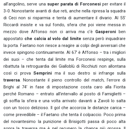
all’angolino, serve una
super parata di Forconesi
per evitare il
3-0.
Nonostante avanti di due reti, anche nella ripresa la squadra
di Ceci non si risparmia e tenta di aumentare il divario. Al 55’
Riccardi insiste e va sul fondo, sfera che poi viene messa in
mezzo dove Affonso non ci arriva ma c’è
Gasperoni
ben
appostato
che calcia al volo dal limite
senza però inquadrare
la porta.
Faetano non riesce a reagire ai colpi degli avversari che
invece spingono continuamente. Al 67’ è Affonso – tra i migliori
dei suoi – che tenta dal limite ma Forconesi respinge, sulla
ribattuta la retroguardia dei Gialloblù di Ricchiuti non allontana
così ci prova
Semprini
ma il suo destro si infrange sulla
traversa
. Nonostante il pieno controllo del match, l’errore di
Brighi al 74’ in fase di impostazione costa caro alla Fiorita
perché Romano – entrato all’intervallo al posto di Famiglietti –
gli soffia la sfera e una volta arrivato davanti a Zavoli lo salta
con un tocco delizioso. Il gol che accorcia le distanze carica –
come prevedibile – il Faetano che tenta il colpaccio. Poco prima
del novantesimo la punizione di Brisigotti passa di poco alta
sopra la traversa ma è nel recupero la chance più grossa. Il