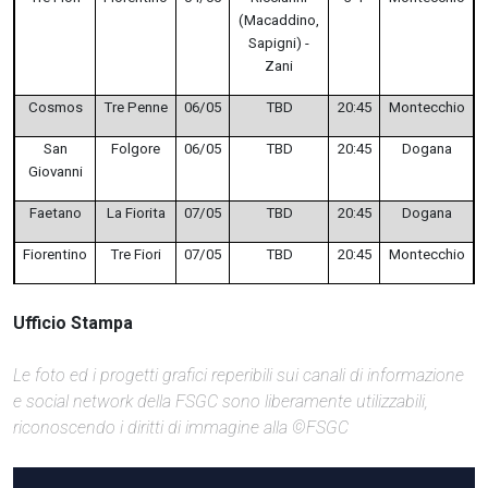
(Macaddino,
Sapigni) -
Zani
Cosmos
Tre Penne
06/05
TBD
20:45
Montecchio
San
Folgore
06/05
TBD
20:45
Dogana
Giovanni
Faetano
La Fiorita
07/05
TBD
20:45
Dogana
Fiorentino
Tre Fiori
07/05
TBD
20:45
Montecchio
Ufficio Stampa
Le foto ed i progetti grafici reperibili sui canali di informazione
e social network della FSGC sono liberamente utilizzabili,
riconoscendo i diritti di immagine alla ©FSGC