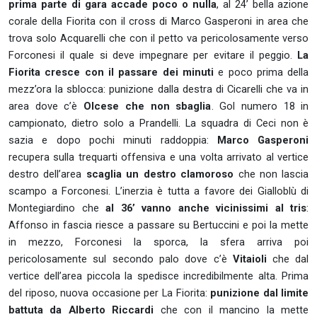
prima parte di gara accade poco o nulla
, al 24’ bella azione
corale della Fiorita con il cross di Marco Gasperoni in area che
trova solo Acquarelli che con il petto va pericolosamente verso
Forconesi il quale si deve impegnare per evitare il peggio.
La
Fiorita cresce con il passare dei minuti
e poco prima della
mezz’ora la sblocca: punizione dalla destra di Cicarelli che va in
area dove c’è
Olcese che non sbaglia
. Gol numero 18 in
campionato, dietro solo a Prandelli.
La squadra di Ceci non è
sazia e dopo pochi minuti raddoppia:
Marco Gasperoni
recupera sulla trequarti offensiva e una volta arrivato al vertice
destro dell’area
scaglia un destro clamoroso
che non lascia
scampo a Forconesi. L’inerzia è tutta a favore dei Gialloblù di
Montegiardino che
al 36’ vanno anche vicinissimi al tris
:
Affonso in fascia riesce a passare su Bertuccini e poi la mette
in mezzo, Forconesi la sporca, la sfera arriva poi
pericolosamente sul secondo palo dove c’è
Vitaioli
che dal
vertice dell’area piccola la spedisce incredibilmente alta.
Prima
del riposo, nuova occasione per La Fiorita:
punizione dal limite
battuta da Alberto Riccardi
che con il mancino la mette