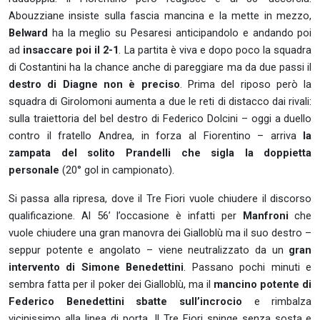
Abouzziane insiste sulla fascia mancina e la mette in mezzo,
Belward
ha la meglio su Pesaresi anticipandolo e andando poi
ad
insaccare poi il 2-1
. La partita è viva e dopo poco la squadra
di Costantini ha la chance anche di pareggiare ma da due passi il
destro di Diagne non è preciso
. Prima del riposo però la
squadra di Girolomoni aumenta a due le reti di distacco dai rivali:
sulla traiettoria del bel destro di Federico Dolcini – oggi a duello
contro il fratello Andrea, in forza al Fiorentino – arriva
la
zampata del solito Prandelli che sigla la doppietta
personale
(20° gol in campionato).
Si passa alla ripresa, dove il Tre Fiori vuole chiudere il discorso
qualificazione. Al 56’ l’occasione è infatti per
Manfroni
che
vuole chiudere una gran manovra dei Gialloblù ma il suo destro –
seppur potente e angolato – viene neutralizzato da un
gran
intervento di Simone Benedettini
.
Passano pochi minuti e
sembra fatta per il poker dei Gialloblù, ma il
mancino potente di
Federico Benedettini sbatte sull’incrocio
e rimbalza
vicinissimo alla linea di porta. Il Tre Fiori spinge senza sosta e