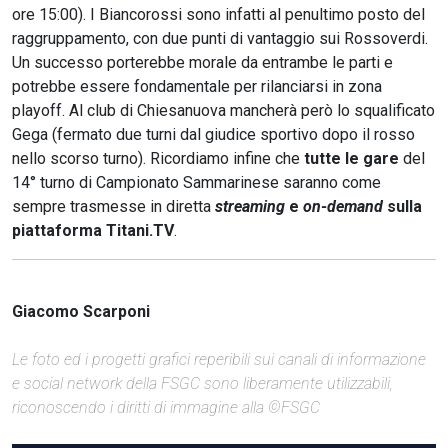
ore 15:00). I Biancorossi sono infatti al penultimo posto del
raggruppamento, con due punti di vantaggio sui Rossoverdi.
Un successo porterebbe morale da entrambe le parti e
potrebbe essere fondamentale per rilanciarsi in zona
playoff. Al club di Chiesanuova mancherà però lo squalificato
Gega (fermato due turni dal giudice sportivo dopo il rosso
nello scorso turno). Ricordiamo infine che
tutte le gare
del
14° turno di Campionato Sammarinese saranno come
sempre trasmesse in diretta
streaming
e
on-demand
sulla
piattaforma Titani.TV
.
Giacomo Scarponi
Le foto ed i progetti grafici reperibili sui canali di informazione
e social network della FSGC sono liberamente utilizzabili,
riconoscendo i diritti di immagine alla ©FSGC