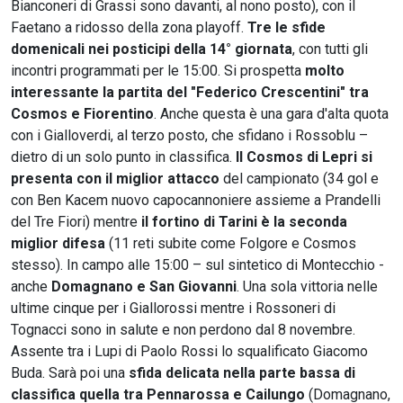
Bianconeri di Grassi sono davanti, al nono posto), con il
Faetano a ridosso della zona playoff.
Tre le sfide
domenicali nei posticipi della 14° giornata
, con tutti gli
incontri programmati per le 15:00. Si prospetta
molto
interessante la partita del "Federico Crescentini" tra
Cosmos e Fiorentino
. Anche questa è una gara d'alta quota
con i Gialloverdi, al terzo posto, che sfidano i Rossoblu –
dietro di un solo punto in classifica.
Il Cosmos di Lepri si
presenta con il miglior attacco
del campionato (34 gol e
con Ben Kacem nuovo capocannoniere assieme a Prandelli
del Tre Fiori) mentre
il fortino di Tarini è la seconda
miglior difesa
(11 reti subite come Folgore e Cosmos
stesso). In campo alle 15:00 – sul sintetico di Montecchio -
anche
Domagnano e San Giovanni
. Una sola vittoria nelle
ultime cinque per i Giallorossi mentre i Rossoneri di
Tognacci sono in salute e non perdono dal 8 novembre.
Assente tra i Lupi di Paolo Rossi lo squalificato Giacomo
Buda. Sarà poi una
sfida delicata nella parte bassa di
classifica quella tra Pennarossa e Cailungo
(Domagnano,