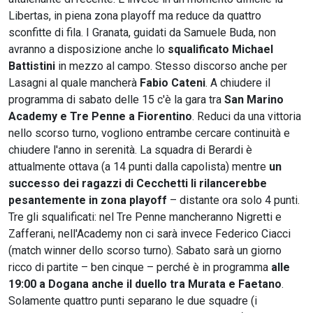
Libertas, in piena zona playoff ma reduce da quattro
sconfitte di fila. I Granata, guidati da Samuele Buda, non
avranno a disposizione anche lo
squalificato Michael
Battistini
in mezzo al campo. Stesso discorso anche per
Lasagni al quale mancherà
Fabio Cateni
. A chiudere il
programma di sabato delle 15 c'è la gara tra
San Marino
Academy e Tre Penne a Fiorentino
. Reduci da una vittoria
nello scorso turno, vogliono entrambe cercare continuità e
chiudere l'anno in serenità. La squadra di Berardi è
attualmente ottava (a 14 punti dalla capolista) mentre
un
successo dei ragazzi di Cecchetti li rilancerebbe
pesantemente in zona playoff
– distante ora solo 4 punti.
Tre gli squalificati: nel Tre Penne mancheranno Nigretti e
Zafferani, nell'Academy non ci sarà invece Federico Ciacci
(match winner dello scorso turno). Sabato sarà un giorno
ricco di partite – ben cinque – perché è in programma
alle
19:00 a Dogana anche il duello tra Murata e Faetano
.
Solamente quattro punti separano le due squadre (i