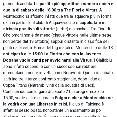
girone di andata.
La partita più appetitosa sembra essere
quella di sabato delle 18:00 tra Tre Fiori e Virtus
. A
Montecchio si sfidano infatti due tra le squadre più in forma:
da una parte c'è il club di Acquaviva che è
capolista e in
striscia positiva di vittorie
(sette) ma anche il Tre Fiori di
Girolomoni non è da meno (cinque vittorie nelle ultime sette,
non perde dal 19 ottobre) seppur distante in classifica sei
punti dalla vetta. Prima del big match di Montecchio delle 18,
anticiperà alle 15:00 La Fiorita che con la Juvenes-
Dogana vuole punti per avvicinarsi alla Virtus
. I Gialloblu
sono infatti secondi e con un successo salirebbero
momentaneamente in vetta con i Neroverdi. Quello di sabato
sarà inoltre il terzo confronto stagionale, dopo i due di
Coppa Titano (entrambi vinti dalla squadra di Ceci).
Continuando con le gare di sabato 21 in programma alle
15:00, vuole salire ancora
la Folgore che a Montecchio se
la vedrà con una Libertas in crisi
. Il club di Falciano è
infatti al sesto posto, nonostante un andamento un po'
altalenante di recente. È invece in un momento difficile la