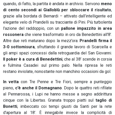
quando, di fatto, la partita è andata in archivio. Servono
meno
di cento secondi ai Gialloblù per sbloccare il risultato
,
grazie alla bordata di Bernardi – attivato dall’intelligente ed
elegante velo di Prandelli su tracciante di Pini. Più turbolenta
l’azione del raddoppio, con un
pallone impazzito in area
rossonera
che viene trasformato in oro da Benedettini all’8’.
Altre due reti maturano dopo la mezz’ora:
Prandelli firma il
3-0 sottomisura
, sfruttando il grande lavoro di Scarcella e
gli ampi spazi concessi dalla retroguardia del San Giovanni.
Il poker è a cura di Benedettini
, che al 38’ scende in corsia
e fulmina Casadei sul primo palo. Nella ripresa le reti
restano inviolate, nonostante non manchino occasioni da gol.
In vetta
con Tre Penne e Tre Fiori, sempre a punteggio
pieno,
c’è anche il Domagnano
. Dopo le quattro reti rifilate
al Pennarossa, i Lupi ne hanno messe a segno addirittura
cinque con la Libertas. Granata troppo piatti sul
taglio di
Bonetti
, imbeccato coi tempi giusti da Santi per la rete
d’apertura al 18’. È innegabile invece la complicità di