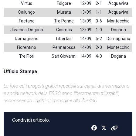
Virtus
Folgore
12/09
2-1
Acquaviva
Cailungo
Murata
13/09
1-1
Acquaviva
Faetano
Tre Penne
13/09
0-6
Montecchio
Juvenes-Dogana
Cosmos
13/09
1-0
Dogana
Domagnano
Libertas
14/09
5-2
Domagnano
Fiorentino
Pennarossa
14/09
2-0
Montecchio
Tre Fiori
San Giovanni
14/09
4-0
Dogana
Ufficio Stampa
Le foto ed i progetti grafici reperibili sui canali di informazione
e social network della FSGC sono liberamente utilizzabili,
riconoscendo i diritti di immagine alla ©FSGC
Condividi articolo: