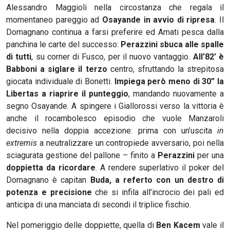
Alessandro Maggioli nella circostanza che regala il
momentaneo pareggio ad
Osayande in avvio di ripresa
. Il
Domagnano continua a farsi preferire ed Amati pesca dalla
panchina le carte del successo:
Perazzini sbuca alle spalle
di tutti
, su corner di Fusco, per il nuovo vantaggio.
All’82’ è
Babboni a siglare il terzo
centro, sfruttando la strepitosa
giocata individuale di Bonetti.
Impiega però meno di 30” la
Libertas a riaprire il punteggio
, mandando nuovamente a
segno Osayande. A spingere i Giallorossi verso la vittoria è
anche il rocambolesco episodio che vuole Manzaroli
decisivo nella doppia accezione: prima con un’uscita
in
extremis
a neutralizzare un contropiede avversario, poi nella
sciagurata gestione del pallone – finito a
Perazzini
per una
doppietta da ricordare
. A rendere superlativo il poker del
Domagnano è capitan
Buda, a referto con un destro di
potenza e precisione
che si infila all’incrocio dei pali ed
anticipa di una manciata di secondi il triplice fischio.
Nel pomeriggio delle doppiette, quella di
Ben Kacem
vale il