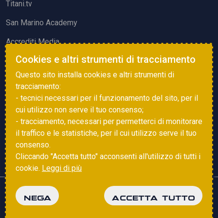
Titani.tv
San Marino Academy
Accrediti Media
Cookies e altri strumenti di tracciamento
ATTIVITÀ ED EVENTI
Questo sito installa cookies e altri strumenti di
Squadre di Calcio
tracciamento:
- tecnici necessari per il funzionamento del sito, per il
Associazione Sammarinese Arbitri
cui utilizzo non serve il tuo consenso;
Vota gol e parata
- tracciamento, necessari per permetterci di monitorare
il traffico e le statistiche, per il cui utilizzo serve il tuo
Eventi
consenso.
Cliccando "Accetta tutto" acconsenti all'utilizzo di tutti i
cookie.
Leggi di più
Copyright © 2025 FSGC. Tutti i diritti riservati
NEGA
ACCETTA TUTTO
Privacy Policy
Cookie Policy
powered by
Studio99