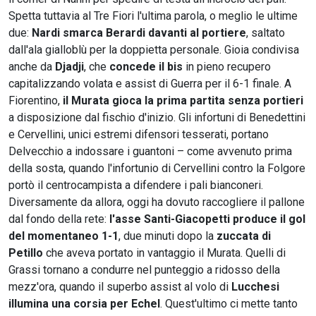
Spetta tuttavia al Tre Fiori l'ultima parola, o meglio le ultime
due:
Nardi smarca Berardi davanti al portiere
, saltato
dall'ala gialloblù per la doppietta personale. Gioia condivisa
anche da
Djadji
, che
concede il bis
in pieno recupero
capitalizzando volata e assist di Guerra per il 6-1 finale. A
Fiorentino,
il Murata gioca la prima partita senza portieri
a disposizione dal fischio d'inizio. Gli infortuni di Benedettini
e Cervellini, unici estremi difensori tesserati, portano
Delvecchio a indossare i guantoni – come avvenuto prima
della sosta, quando l'infortunio di Cervellini contro la Folgore
portò il centrocampista a difendere i pali bianconeri.
Diversamente da allora, oggi ha dovuto raccogliere il pallone
dal fondo della rete:
l'asse Santi-Giacopetti produce il gol
del momentaneo 1-1
, due minuti dopo la
zuccata di
Petillo
che aveva portato in vantaggio il Murata. Quelli di
Grassi tornano a condurre nel punteggio a ridosso della
mezz'ora, quando il superbo assist al volo di
Lucchesi
illumina una corsia per Echel
. Quest'ultimo ci mette tanto