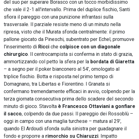
del suo per superare Borasco con un tocco morbidissimo
che vale il 2-1 all'intervallo. Prima del duplice fischio, Santi
sfiora il pareggio con una punizione infrantasi sulla
trasversale. Il parziale resiste meno di un minuto nella
ripresa, visto che il Murata sfonda centralmente: il primo
pallone giocato da Pineschi, subentrato per Echel, promuove
l'inserimento di
Ricci
che
colpisce con un diagonale
chirurgico
. Il centrocampista si conferma in stato di grazia,
ammortizzando col petto la sfera per la
bordata di Giaretta
– a segno per il poker bianconero al 54', omologato al
triplice fischio. Botta e risposta nel primo tempo di
Domagnano, tra Libertas e Fiorentino. I Granata si
confermano tremendamente efficaci in avvio, colpendo per la
terza giornata consecutiva prima dello scadere del secondo
minuto di gioco. Stavolta
è
Francesco Ottaviani a gonfiare
il sacco
, colpendo da due passi. Il pareggio dei Rossoblù –
oggi in campo con una maglia turchese – matura al 29',
quando El Ardoudi sfonda sulla sinistra per guadagnare il
fondo e proporre a
rimorchio su Chiaruzzi
. Impatto