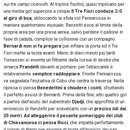
sui tre campi coinvolti. Al triplice fischio, quasi triplicano per
una media gol superiore a cinque
Il Tre Fiori conduce 2-0
al giro di boa
, sbloccando la sfida col Pennarossa in
maniera quantomeno inusuale. Renzetti esce al limite della
propria area per una presa aerea, salvo perdere il pallone in
fase di caduta, complice la collisione con un compagno.
Bernardi non si fa pregare
per infilare la porta ed il Tre
Fiori mette la testa avanti. Meno di dieci minuti più tardi
Tomassini si inventa un filtrante dalla corsia di destra che
smarca
Prandelli
davanti al portiere: per l'attaccante è
relativamente
semplice raddoppiare
. Fronte Pennarossa,
va segnalata l'iniziativa di Cobo che centra la traversa. Nella
ripresa ci pensa
Benedettini a chiudere i conti
, sfruttando
il perfetto assist di Bernardi. Prima della fine, altri quattro gol
a partire dall'acuto del subentrato
Djadji
, che approfitta di un
erroraccio di Renzetti per scavalcarlo con un
preciso
lob
dai
25 metri
.
Ad alleggerire il pesante pomeriggio del club
di Chiesanuova ci pensa Ricci
, che impatta perfettamente
il corner di Nanni per spedire di testa all'incrocio dei pali.