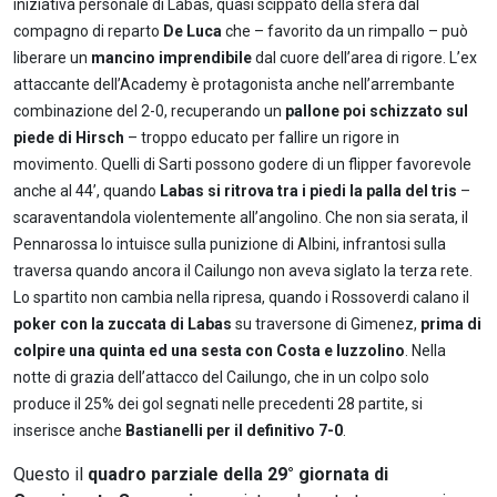
iniziativa personale di Labas, quasi scippato della sfera dal
compagno di reparto
De Luca
che – favorito da un rimpallo – può
liberare un
mancino imprendibile
dal cuore dell’area di rigore. L’ex
attaccante dell’Academy è protagonista anche nell’arrembante
combinazione del 2-0, recuperando un
pallone poi schizzato sul
piede di Hirsch
– troppo educato per fallire un rigore in
movimento. Quelli di Sarti possono godere di un flipper favorevole
anche al 44’, quando
Labas si ritrova tra i piedi la palla del tris
–
scaraventandola violentemente all’angolino. Che non sia serata, il
Pennarossa lo intuisce sulla punizione di Albini, infrantosi sulla
traversa quando ancora il Cailungo non aveva siglato la terza rete.
Lo spartito non cambia nella ripresa, quando i Rossoverdi calano il
poker con la zuccata di Labas
su traversone di Gimenez,
prima di
colpire una quinta ed una sesta con Costa e Iuzzolino
. Nella
notte di grazia dell’attacco del Cailungo, che in un colpo solo
produce il 25% dei gol segnati nelle precedenti 28 partite, si
inserisce anche
Bastianelli per il definitivo 7-0
.
Questo il
quadro parziale della 29° giornata di