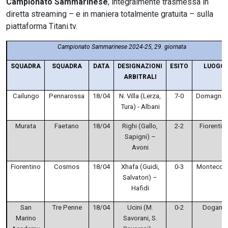
Campionato Sammarinese
, integralmente trasmessa in
diretta streaming – e in maniera totalmente gratuita – sulla
piattaforma Titani.tv.
Campionato Sammarinese 2024-25, 29. giornata
SQUADRA
SQUADRA
DATA
DESIGNAZIONI
ESITO
LUOGO
ARBITRALI
Cailungo
Pennarossa
18/04
N. Villa (Lerza,
7-0
Domagna
Tura) - Albani
Murata
Faetano
18/04
Righi (Gallo,
2-2
Fiorentin
Sapigni) –
Avoni
Fiorentino
Cosmos
18/04
Xhafa (Guidi,
0-3
Montecch
Salvatori) –
Hafidi
San
Tre Penne
18/04
Ucini (M.
0-2
Dogana
Marino
Savorani, S.