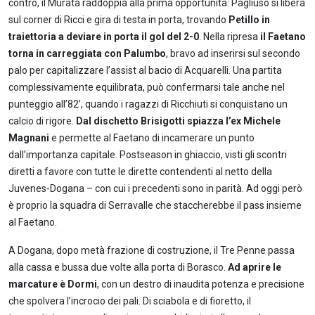
contro, il Murata raddoppia alla prima opportunità: Pagliuso si libera
sul corner di Ricci e gira di testa in porta, trovando
Petillo in
traiettoria a deviare in porta il gol del 2-0
. Nella ripresa
il Faetano
torna in carreggiata con Palumbo
, bravo ad inserirsi sul secondo
palo per capitalizzare l’assist al bacio di Acquarelli. Una partita
complessivamente equilibrata, può confermarsi tale anche nel
punteggio all’82’, quando i ragazzi di Ricchiuti si conquistano un
calcio di rigore.
Dal dischetto Brisigotti spiazza l’ex Michele
Magnani
e permette al Faetano di incamerare un punto
dall’importanza capitale. Postseason in ghiaccio, visti gli scontri
diretti a favore con tutte le dirette contendenti al netto della
Juvenes-Dogana – con cui i precedenti sono in parità. Ad oggi però
è proprio la squadra di Serravalle che staccherebbe il pass insieme
al Faetano.
A Dogana, dopo metà frazione di costruzione, il Tre Penne passa
alla cassa e bussa due volte alla porta di Borasco.
Ad aprire le
marcature è Dormi
, con un destro di inaudita potenza e precisione
che spolvera l’incrocio dei pali. Di sciabola e di fioretto, il