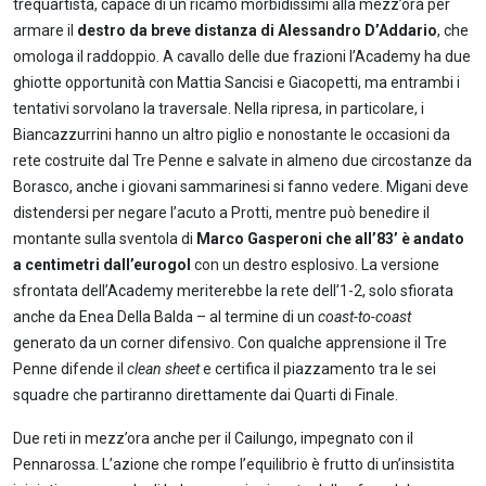
trequartista, capace di un ricamo morbidissimi alla mezz’ora per
armare il
destro da breve distanza di Alessandro D’Addario
, che
omologa il raddoppio. A cavallo delle due frazioni l’Academy ha due
ghiotte opportunità con Mattia Sancisi e Giacopetti, ma entrambi i
tentativi sorvolano la traversale. Nella ripresa, in particolare, i
Biancazzurrini hanno un altro piglio e nonostante le occasioni da
rete costruite dal Tre Penne e salvate in almeno due circostanze da
Borasco, anche i giovani sammarinesi si fanno vedere. Migani deve
distendersi per negare l’acuto a Protti, mentre può benedire il
montante sulla sventola di
Marco Gasperoni che all’83’ è andato
a centimetri dall’eurogol
con un destro esplosivo. La versione
sfrontata dell’Academy meriterebbe la rete dell’1-2, solo sfiorata
anche da Enea Della Balda – al termine di un
coast-to-coast
generato da un corner difensivo. Con qualche apprensione il Tre
Penne difende il
clean sheet
e certifica il piazzamento tra le sei
squadre che partiranno direttamente dai Quarti di Finale.
Due reti in mezz’ora anche per il Cailungo, impegnato con il
Pennarossa. L’azione che rompe l’equilibrio è frutto di un’insistita