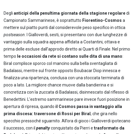
Degli
anticipi della penultima giornata della stagione regolare
di
Campionato Sammarinese, è soprattutto
Fiorentino-Cosmos
a
mettere sul piatto punti dal considerevole peso specifico in ottica
postseason
. I Gialloverdi, sesti, si presentano con due lunghezze di
vantaggio sulla squadra appena affidata a Costantini, ottava e
prima delle escluse dall’approdo diretto ai Quarti di Finale. Nel primo
tempo
le occasioni da rete si contano sulle dita di una mano
:
Biral complisce sporco col mancino sulla bella sventagliata di
Badalassi, mentre sul fronte opposto Boubacar Diop innesca e
finalizza una ripartenza, conclusa con una stoccata terminata di
poco a lato. La migliore chance muove dalla bandierina e si
concretizza con la zuccata di Badalassi, disinnescato dal riflesso di
Benedettini. L’estremo sammarinese pare invece fuori posizione in
apertura di ripresa, quando
il Cosmos passa in vantaggio alla
prima discesa: traversone di Rossi per Biral
, che gira nello
specchio pressoché sguarnito. All’ora di gioco i Gialloverdi ipotecano
il successo, con il
penalty
conquistato da Pierri e
trasformato da