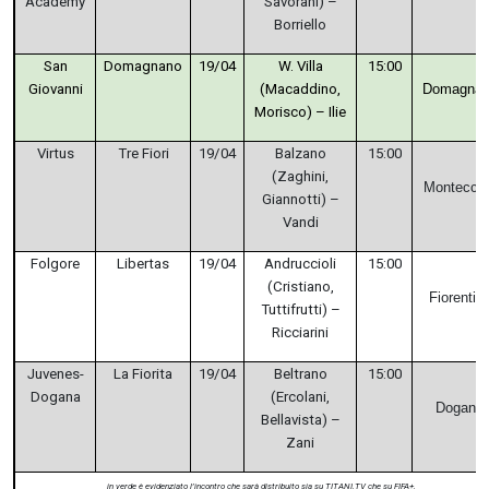
Academy
Savorani) –
Borriello
San
Domagnano
19/04
W. Villa
15:00
Giovanni
(Macaddino,
Domagna
Morisco) – Ilie
Virtus
Tre Fiori
19/04
Balzano
15:00
(Zaghini,
Montecch
Giannotti) –
Vandi
Folgore
Libertas
19/04
Andruccioli
15:00
(Cristiano,
Fiorentin
Tuttifrutti) –
Ricciarini
Juvenes-
La Fiorita
19/04
Beltrano
15:00
Dogana
(Ercolani,
Dogana
Bellavista) –
Zani
in verde è evidenziato l’incontro che sarà distribuito sia su TITANI.TV che su FIFA+.