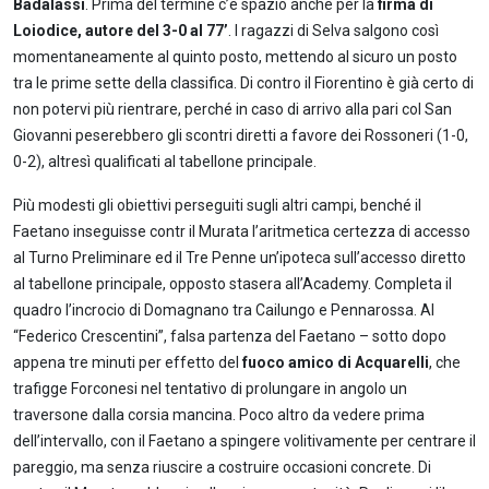
Badalassi
. Prima del termine c’è spazio anche per la
firma di
Loiodice, autore del 3-0 al 77’
. I ragazzi di Selva salgono così
momentaneamente al quinto posto, mettendo al sicuro un posto
tra le prime sette della classifica. Di contro il Fiorentino è già certo di
non potervi più rientrare, perché in caso di arrivo alla pari col San
Giovanni peserebbero gli scontri diretti a favore dei Rossoneri (1-0,
0-2), altresì qualificati al tabellone principale.
Più modesti gli obiettivi perseguiti sugli altri campi, benché il
Faetano inseguisse contr il Murata l’aritmetica certezza di accesso
al Turno Preliminare ed il Tre Penne un’ipoteca sull’accesso diretto
al tabellone principale, opposto stasera all’Academy. Completa il
quadro l’incrocio di Domagnano tra Cailungo e Pennarossa. Al
“Federico Crescentini”, falsa partenza del Faetano – sotto dopo
appena tre minuti per effetto del
fuoco amico di Acquarelli
, che
trafigge Forconesi nel tentativo di prolungare in angolo un
traversone dalla corsia mancina. Poco altro da vedere prima
dell’intervallo, con il Faetano a spingere volitivamente per centrare il
pareggio, ma senza riuscire a costruire occasioni concrete. Di