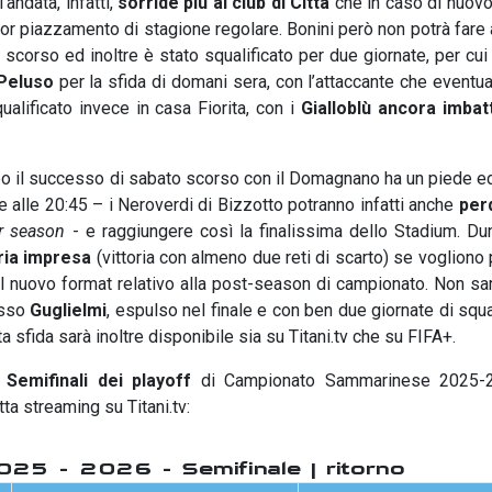
’andata, infatti,
sorride più al club di Città
che in caso di nuov
ior piazzamento di stagione regolare. Bonini però non potrà fare
 scorso ed inoltre è stato squalificato per due giornate, per cui
Peluso
per la sfida di domani sera, con l’attaccante che eventu
lificato invece in casa Fiorita, con i
Gialloblù ancora imbatt
o il successo di sabato scorso con il Domagnano ha un piede e
alle 20:45 – i Neroverdi di Bizzotto potranno infatti anche
per
ar season
- e raggiungere così la finalissima dello Stadium. D
ria impresa
(vittoria con almeno due reti di scarto) se vogliono
 il nuovo format relativo alla post-season di campionato. Non sa
osso
Guglielmi
, espulso nel finale e con ben due giornate di squa
a sfida sarà inoltre disponibile sia su Titani.tv che su FIFA+.
e
Semifinali dei playoff
di Campionato Sammarinese 2025-2
a streaming su Titani.tv:
25 - 2026 - Semifinale | ritorno