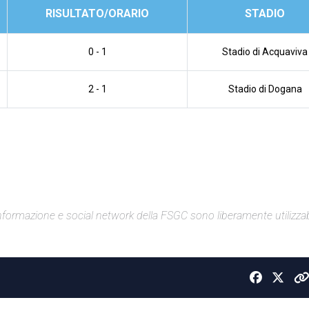
RISULTATO/ORARIO
STADIO
0 - 1
Stadio di Acquaviva
2 - 1
Stadio di Dogana
di informazione e social network della FSGC sono liberamente utilizzabi