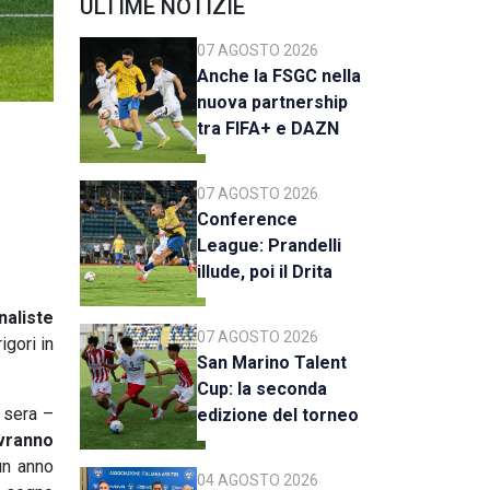
ULTIME NOTIZIE
07 AGOSTO 2026
Anche la FSGC nella
nuova partnership
tra FIFA+ e DAZN
07 AGOSTO 2026
Conference
League: Prandelli
illude, poi il Drita
esce alla distanza
naliste
07 AGOSTO 2026
igori in
San Marino Talent
Cup: la seconda
 sera –
edizione del torneo
vranno
al via il 18 agosto
 un anno
04 AGOSTO 2026