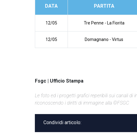
DATA
PARTITA
12/05
Tre Penne
-
La Fiorita
12/05
Domagnano
-
Virtus
Fsgc | Ufficio Stampa
Le foto ed i progetti grafici reperibili sui canali 
riconoscendo i diritti di immagine alla ©FSGC
Condividi articolo: