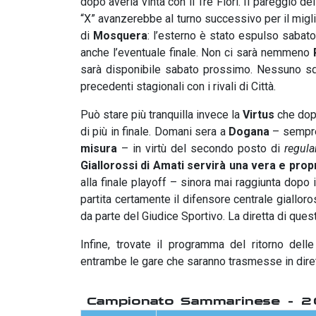
dopo averla vinta con il Tre Fiori. Il pareggio dell
“X” avanzerebbe al turno successivo per il migl
di
Mosquera
: l’esterno è stato espulso sabato
anche l’eventuale finale. Non ci sarà nemmeno
sarà disponibile sabato prossimo. Nessuno squa
precedenti stagionali con i rivali di Città.
Può stare più tranquilla invece la
Virtus
che dop
di più in finale. Domani sera a
Dogana
– sempre 
misura
– in virtù del secondo posto di
regul
Giallorossi di Amati servirà una vera e prop
alla finale playoff – sinora mai raggiunta dopo
partita certamente il difensore centrale giallor
da parte del Giudice Sportivo. La diretta di quest
Infine, trovate il programma del ritorno dell
entrambe le gare che saranno trasmesse in dirett
Campionato Sammarinese - 20