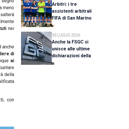
o segno
Arbitri: i tre
 a meno
assistenti arbitrali
 salterà
FIFA di San Marino
almente
al raduno della CAN
uti
nei
C
30 LUGLIO 2026
Anche la FSGC si
d anche
unisce alle ultime
dere di
dichiarazioni della
unque
ai
UEFA
 puntare
rà della
lificata
6, con