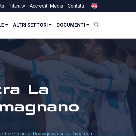
ts
Titani.tv
Accrediti Media
Contatti
LE
ALTRI SETTORI
DOCUMENTI
tra La
Domagnano
ta e Tre Penne, al Domagnano serve l’impresa