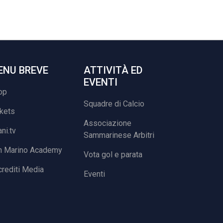
ENU BREVE
ATTIVITÀ ED
EVENTI
op
Squadre di Calcio
ckets
Associazione
ani.tv
Sammarinese Arbitri
n Marino Academy
Vota gol e parata
rediti Media
Eventi