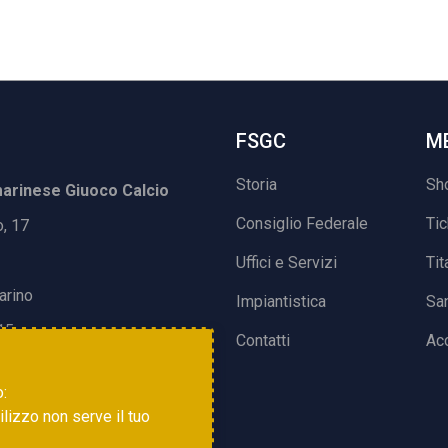
FSGC
M
Storia
Sh
rinese Giuoco Calcio
Consiglio Federale
Ti
o, 17
Uffici e Servizi
Tit
arino
Impiantistica
Sa
15
Contatti
Acc
o:
tilizzo non serve il tuo