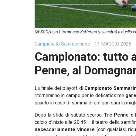
©FSGC/Izzo | Tommaso Zafferani (a sinistra) a duello co
Campionato Sammarinese
-
11 MAGGIO 2026
Campionato: tutto ap
Penne, al Domagnan
La finale dei playoff di
Campionato Sammari
ritorneranno in campo per le delicatissime
gare
quanto in caso di somma di gol pari sarà la migl
Dopo la sfida di sabato scorso,
Tre Penne e L
calcio d’inizio alle 20:45 – il teatro della semif
necessariamente vincere
(con qualsiasi risu