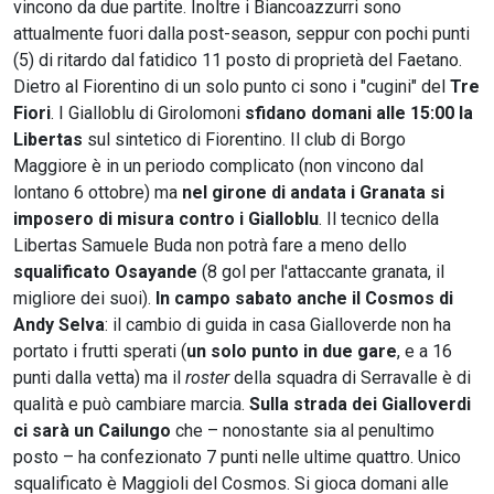
vincono da due partite. Inoltre i Biancoazzurri sono
attualmente fuori dalla post-season, seppur con pochi punti
(5) di ritardo dal fatidico 11 posto di proprietà del Faetano.
Dietro al Fiorentino di un solo punto ci sono i "cugini" del
Tre
Fiori
. I Gialloblu di Girolomoni
sfidano domani alle 15:00 la
Libertas
sul sintetico di Fiorentino. Il club di Borgo
Maggiore è in un periodo complicato (non vincono dal
lontano 6 ottobre) ma
nel girone di andata i Granata si
imposero di misura contro i Gialloblu
. Il tecnico della
Libertas Samuele Buda non potrà fare a meno dello
squalificato Osayande
(8 gol per l'attaccante granata, il
migliore dei suoi).
In campo sabato anche il Cosmos di
Andy Selva
: il cambio di guida in casa Gialloverde non ha
portato i frutti sperati (
un solo punto in due gare
, e a 16
punti dalla vetta) ma il
roster
della squadra di Serravalle è di
qualità e può cambiare marcia.
Sulla strada dei Gialloverdi
ci sarà un Cailungo
che – nonostante sia al penultimo
posto – ha confezionato 7 punti nelle ultime quattro. Unico
squalificato è Maggioli del Cosmos. Si gioca domani alle