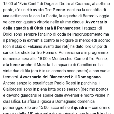
15:00 al "Ezio Conti" di Dogana. Dietro al Cosmos, al settimo
posto, c'è un
ritrovato Tre Penne
: esclusa la sconfitta di
una settimana fa con La Fiorita, la squadra di Berardi viaggia
veloce con quattro vittorie nelle ultime cinque.
Avversario
della squadra di Città sarà il Pennarossa
: i ragazzi di
Dolci sono sempre fanalino di coda del raggruppamento ma
il pareggio in extremis contro la Folgore di mercoledì scorso
(con il club di Falciano avanti due reti) ha dato loro un po' di
carica. La sfida tra Tre Penne e Pennarossa è in programma
domenica sera alle 18:00 a Montecchio. Come il Tre Penne,
sta bene anche il Murata
. La squadra di Camillini ne ha
vinte due di fila (ora è in un comodo nono posto) e non vuole
fermarsi.
Avversario dei Bianconeri è il Domagnano
.
Ancora senza lo squalificato Paolo Rossi in panchina, i
Giallorossi sono in piena lotta post-season (decimo posto)
e devono guardarsi le spalle dalle avversarie molto vicine in
classifica. La sfida si gioca a Domagnano domenica
pomeriggio alle ore 15:00. Ecco infine il
quadro
– con orari e
campi -
della 18° giornata
di campionato, con le
partite
che