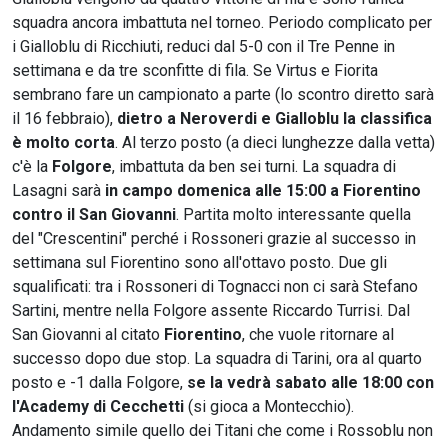
squadra ancora imbattuta nel torneo. Periodo complicato per
i Gialloblu di Ricchiuti, reduci dal 5-0 con il Tre Penne in
settimana e da tre sconfitte di fila. Se Virtus e Fiorita
sembrano fare un campionato a parte (lo scontro diretto sarà
il 16 febbraio),
dietro a Neroverdi e Gialloblu la classifica
è molto corta
. Al terzo posto (a dieci lunghezze dalla vetta)
c'è la
Folgore
, imbattuta da ben sei turni. La squadra di
Lasagni sarà
in campo domenica alle 15:00 a Fiorentino
contro il San Giovanni
. Partita molto interessante quella
del "Crescentini" perché i Rossoneri grazie al successo in
settimana sul Fiorentino sono all'ottavo posto. Due gli
squalificati: tra i Rossoneri di Tognacci non ci sarà Stefano
Sartini, mentre nella Folgore assente Riccardo Turrisi. Dal
San Giovanni al citato
Fiorentino
, che vuole ritornare al
successo dopo due stop. La squadra di Tarini, ora al quarto
posto e -1 dalla Folgore,
se la vedrà sabato alle 18:00 con
l'Academy di Cecchetti
(si gioca a Montecchio).
Andamento simile quello dei Titani che come i Rossoblu non