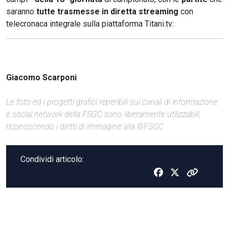
saranno
tutte trasmesse in diretta streaming
con
telecronaca integrale sulla piattaforma Titani.tv:
Giacomo Scarponi
Le foto ed i progetti grafici reperibili sui canali di informazione
e social network della FSGC sono liberamente utilizzabili,
riconoscendo i diritti di immagine alla ©FSGC
Condividi articolo: