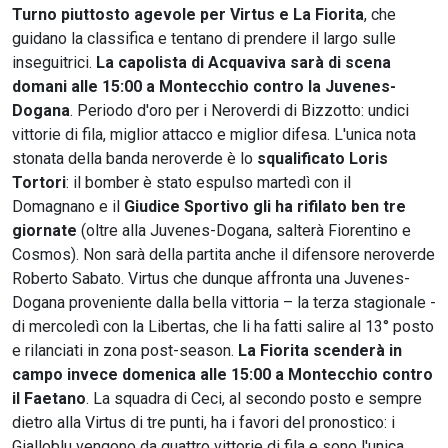
Turno piuttosto agevole per Virtus e La Fiorita
, che
guidano la classifica e tentano di prendere il largo sulle
inseguitrici.
La capolista di Acquaviva sarà di scena
domani alle 15:00 a Montecchio contro la Juvenes-
Dogana
. Periodo d'oro per i Neroverdi di Bizzotto: undici
vittorie di fila, miglior attacco e miglior difesa. L'unica nota
stonata della banda neroverde è lo
squalificato Loris
Tortori
: il bomber è stato espulso martedì con il
Domagnano e il
Giudice Sportivo gli ha rifilato ben tre
giornate
(oltre alla Juvenes-Dogana, salterà Fiorentino e
Cosmos). Non sarà della partita anche il difensore neroverde
Roberto Sabato. Virtus che dunque affronta una Juvenes-
Dogana proveniente dalla bella vittoria – la terza stagionale -
di mercoledì con la Libertas, che li ha fatti salire al 13° posto
e rilanciati in zona post-season.
La Fiorita scenderà in
campo invece domenica alle 15:00 a Montecchio contro
il Faetano
. La squadra di Ceci, al secondo posto e sempre
dietro alla Virtus di tre punti, ha i favori del pronostico: i
Gialloblu vengono da quattro vittorie di fila e sono l'unica