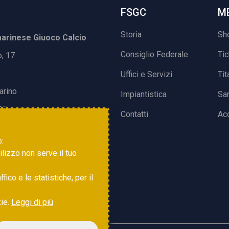
FSGC
M
Storia
Sh
rinese Giuoco Calcio
Consiglio Federale
Ti
o, 17
Uffici e Servizi
Tit
arino
Impiantistica
Sa
15
Contatti
Acc
o:
tilizzo non serve il tuo
ico e le statistiche, per il
kie.
Leggi di più