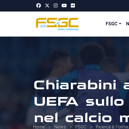
FSGC
Chiarabini 
UEFA sullo 
nel calcio
Home
News
FSGC
Ricerca e Forma