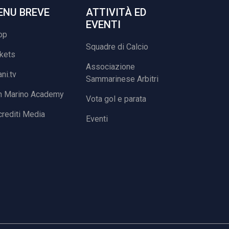
ENU BREVE
ATTIVITÀ ED
EVENTI
op
Squadre di Calcio
ckets
Associazione
ani.tv
Sammarinese Arbitri
n Marino Academy
Vota gol e parata
rediti Media
Eventi