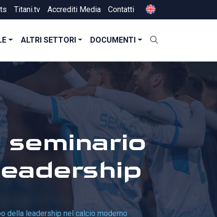
ts
Titani.tv
Accrediti Media
Contatti
LE
ALTRI SETTORI
DOCUMENTI
n seminario
leadership
ppo della leadership nel calcio moderno