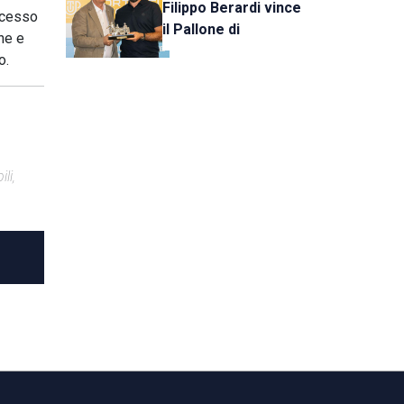
Filippo Berardi vince
rocesso
il Pallone di
ne e
Cristallo, al Tre Fiori
o.
Panchina d’Oro e
Trofeo Koppe
li,