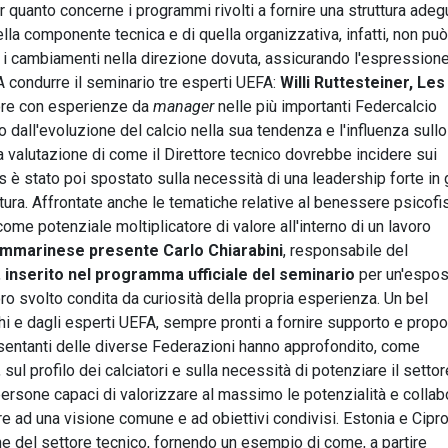
er quanto concerne i programmi rivolti a fornire una struttura adeg
lla componente tecnica e di quella organizzativa, infatti, non può
 i cambiamenti nella direzione dovuta, assicurando l'espressione
A condurre il seminario tre esperti UEFA:
Willi Ruttesteiner, Le
alore con esperienze da
manager
nelle più importanti Federcalcio
o dall'evoluzione del calcio nella sua tendenza e l'influenza sullo
lla valutazione di come il Direttore tecnico dovrebbe incidere sui
s è stato poi spostato sulla necessità di una leadership forte in
uttura. Affrontate anche le tematiche relative al benessere psicofi
me potenziale moltiplicatore di valore all'interno di un lavoro
ammarinese presente Carlo Chiarabini
, responsabile del
,
inserito nel programma ufficiale del seminario
per un'espos
voro svolto condita da curiosità della propria esperienza. Un bel
 e dagli esperti UEFA, sempre pronti a fornire supporto e propo
presentanti delle diverse Federazioni hanno approfondito, come
 sul profilo dei calciatori e sulla necessità di potenziare il settor
ersone capaci di valorizzare al massimo le potenzialità e collab
are ad una visione comune e ad obiettivi condivisi. Estonia e Cipr
zione del settore tecnico, fornendo un esempio di come, a partire