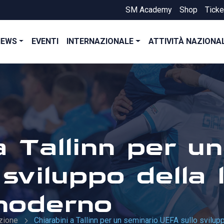
SM Academy
Shop
Ticke
NEWS
EVENTI
INTERNAZIONALE
ATTIVITÀ NAZIONA
a Tallinn per u
sviluppo della 
 moderno
zione
Chiarabini a Tallinn per un seminario UEFA sullo svilu