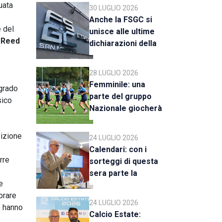
C
uata
30 LUGLIO 2026
Anche la FSGC si
 del
unisce alle ultime
s Reed
dichiarazioni della
UEFA
28 LUGLIO 2026
Femminile: una
 grado
parte del gruppo
sico
Nazionale giocherà
a Rimini
izione
24 LUGLIO 2026
Calendari: con i
rre
sorteggi di questa
sera parte la
e
stagione 2026-27
orare
24 LUGLIO 2026
o hanno
Calcio Estate: