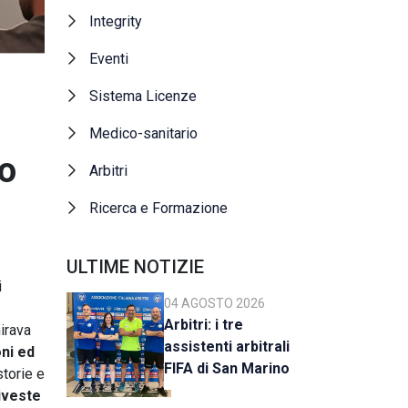
Integrity
Eventi
Sistema Licenze
Medico-sanitario
lo
Arbitri
Ricerca e Formazione
ULTIME NOTIZIE
i
04 AGOSTO 2026
Arbitri: i tre
irava
assistenti arbitrali
ni ed
FIFA di San Marino
storie e
al raduno della CAN
riveste