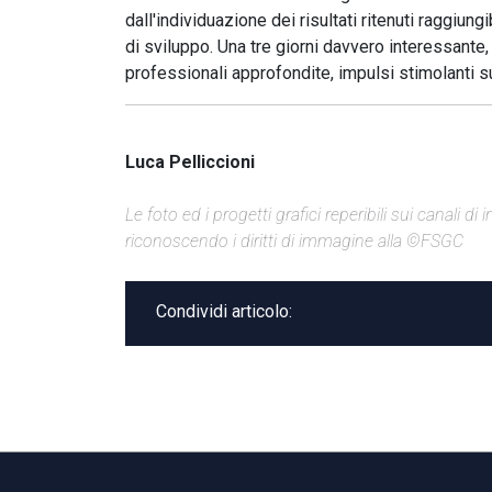
dall'individuazione dei risultati ritenuti raggiun
di sviluppo. Una tre giorni davvero interessante
professionali approfondite, impulsi stimolanti sui
Luca Pelliccioni
Le foto ed i progetti grafici reperibili sui canali 
riconoscendo i diritti di immagine alla ©FSGC
Condividi articolo: