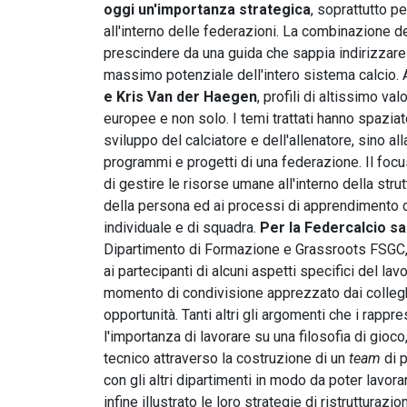
oggi un'importanza strategica
, soprattutto p
all'interno delle federazioni. La combinazione de
prescindere da una guida che sappia indirizzare
massimo potenziale dell'intero sistema calcio. 
e Kris Van der Haegen
, profili di altissimo v
europee e non solo. I temi trattati hanno spaziat
sviluppo del calciatore e dell'allenatore, sino a
programmi e progetti di una federazione. Il focu
di gestire le risorse umane all'interno della str
della persona ed ai processi di apprendimento co
individuale e di squadra.
Per la Federcalcio s
Dipartimento di Formazione e Grassroots FSGC
ai partecipanti di alcuni aspetti specifici del la
momento di condivisione apprezzato dai colleghi
opportunità. Tanti altri gli argomenti che i rap
l'importanza di lavorare su una filosofia di gioco,
tecnico attraverso la costruzione di un
team
di p
con gli altri dipartimenti in modo da poter lavor
infine illustrato le loro strategie di ristruttura