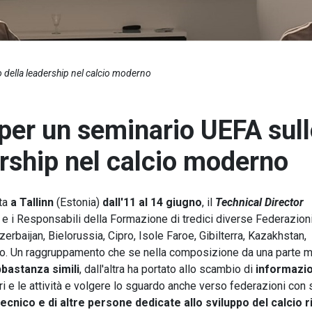
o della leadership nel calcio moderno
 per un seminario UEFA sul
ership nel calcio moderno
ata
a Tallinn
(Estonia)
dall'11 al 14 giugno
, il
Technical Director
ci e i Responsabili della Formazione di tredici diverse Federazion
Azerbaijan, Bielorussia, Cipro, Isole Faroe, Gibilterra, Kazakhstan,
no. Un raggruppamento che se nella composizione da una parte m
bbastanza simili
, dall'altra ha portato allo scambio di
informazio
ori e le attività e volgere lo sguardo anche verso federazioni con 
tecnico e di altre persone dedicate allo sviluppo del calcio 