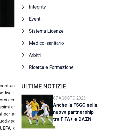
Integrity
Eventi
Sistema Licenze
Medico-sanitario
Arbitri
Ricerca e Formazione
ULTIME NOTIZIE
ncontrano i
ettive. Per
07 AGOSTO 2026
iorni densa
Anche la FSGC nella
ssimi anni,
nuova partnership
i per aver
tra FIFA+ e DAZN
uddiviso in
o UEFA
, che