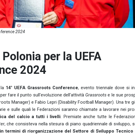
onference 2024
n Polonia per la UEFA
ence 2024
, la
14° UEFA Grassroots Conference
, evento triennale dove si i
er fare il punto sull'evoluzione dell’attività
Grassroots
e le sue prosp
oots Manager) e Fabio Lepri (Disability Football Manager). Una tre g
arie e sulle quali le Federazioni saranno chiamate a lavorare nei pro
a del calcio a tutti i livelli
. Premiate anche tutte le Federazion
ter
, che consisteva nella stesura di piano quadriennale di sviluppo, s
 in termini di riorganizzazione del Settore di Sviluppo Tecnic