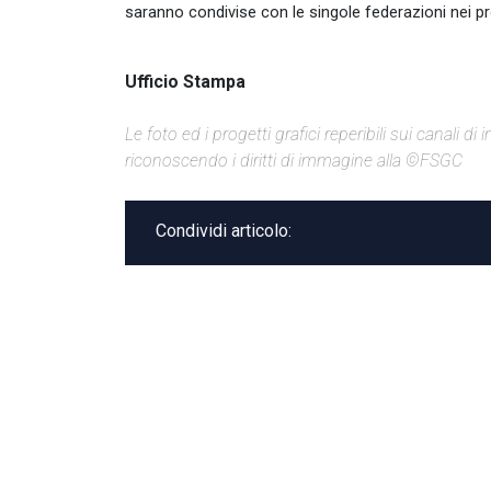
saranno condivise con le singole federazioni nei p
Ufficio Stampa
Le foto ed i progetti grafici reperibili sui canali 
riconoscendo i diritti di immagine alla ©FSGC
Condividi articolo: