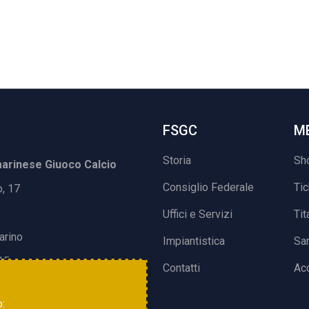
FSGC
M
Storia
Sh
rinese Giuoco Calcio
Consiglio Federale
Ti
o, 17
Uffici e Servizi
Tit
arino
Impiantistica
Sa
15
Contatti
Acc
o: