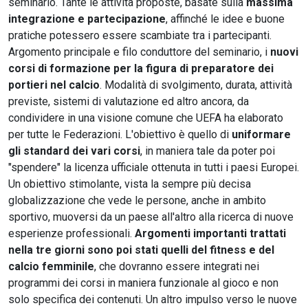
seminario. Tante le attività proposte, basate sulla
massima
integrazione e partecipazione
, affinché le idee e buone
pratiche potessero essere scambiate tra i partecipanti.
Argomento principale e filo conduttore del seminario, i
nuovi
corsi di formazione per la figura di preparatore dei
portieri nel calcio
. Modalità di svolgimento, durata, attività
previste, sistemi di valutazione ed altro ancora, da
condividere in una visione comune che UEFA ha elaborato
per tutte le Federazioni. L'obiettivo è quello di
uniformare
gli standard dei vari corsi
, in maniera tale da poter poi
"spendere" la licenza ufficiale ottenuta in tutti i paesi Europei.
Un obiettivo stimolante, vista la sempre più decisa
globalizzazione che vede le persone, anche in ambito
sportivo, muoversi da un paese all'altro alla ricerca di nuove
esperienze professionali.
Argomenti importanti trattati
nella tre giorni sono poi stati quelli del fitness e del
calcio femminile
, che dovranno essere integrati nei
programmi dei corsi in maniera funzionale al gioco e non
solo specifica dei contenuti. Un altro impulso verso le nuove