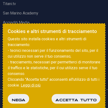
Titani.tv
San Marino Academy
Accrediti Media
Cookies e altri strumenti di tracciamento
ATTIVITÀ ED EVENTI
Questo sito installa cookies e altri strumenti di
Squadre di Calcio
tracciamento:
- tecnici necessari per il funzionamento del sito, per il
Associazione Sammarinese Arbitri
cui utilizzo non serve il tuo consenso;
Vota gol e parata
- tracciamento, necessari per permetterci di monitorare
il traffico e le statistiche, per il cui utilizzo serve il tuo
Eventi
consenso.
Cliccando "Accetta tutto" acconsenti all'utilizzo di tutti i
cookie.
Leggi di più
Copyright © 2025 FSGC. Tutti i diritti riservati
NEGA
ACCETTA TUTTO
Privacy Policy
Cookie Policy
powered by
Studio99