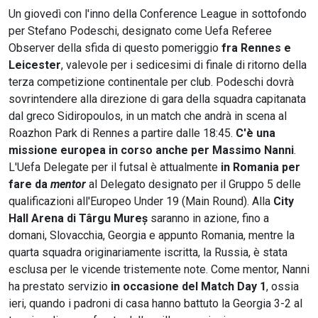
Un giovedì con l'inno della Conference League in sottofondo
per Stefano Podeschi, designato come Uefa Referee
Observer della sfida di questo pomeriggio
fra Rennes e
Leicester
, valevole per i sedicesimi di finale di ritorno della
terza competizione continentale per club. Podeschi dovrà
sovrintendere alla direzione di gara della squadra capitanata
dal greco Sidiropoulos, in un match che andrà in scena al
Roazhon Park di Rennes a partire dalle 18:45.
C'è una
missione europea in corso anche per Massimo Nanni
.
L'Uefa Delegate per il futsal è attualmente
in Romania per
fare da
mentor
al Delegato designato per il Gruppo 5 delle
qualificazioni all'Europeo Under 19 (Main Round). Alla
City
Hall Arena di Târgu Mureș
saranno in azione, fino a
domani, Slovacchia, Georgia e appunto Romania, mentre la
quarta squadra originariamente iscritta, la Russia, è stata
esclusa per le vicende tristemente note. Come mentor, Nanni
ha prestato servizio
in occasione del Match Day 1
, ossia
ieri, quando i padroni di casa hanno battuto la Georgia 3-2 al