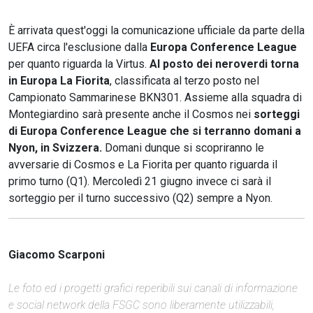
È arrivata quest'oggi la comunicazione ufficiale da parte della
UEFA circa l'esclusione dalla
Europa Conference League
per quanto riguarda la Virtus.
Al posto dei neroverdi torna
in Europa La Fiorita
, classificata al terzo posto nel
Campionato Sammarinese BKN301. Assieme alla squadra di
Montegiardino sarà presente anche il Cosmos nei
sorteggi
di Europa Conference League che si terranno domani a
Nyon, in Svizzera.
Domani dunque si scopriranno le
avversarie di Cosmos e La Fiorita per quanto riguarda il
primo turno (Q1). Mercoledì 21 giugno invece ci sarà il
sorteggio per il turno successivo (Q2) sempre a Nyon.
Giacomo Scarponi
Le foto ed i progetti grafici reperibili sui canali di informazione
e social network della FSGC sono liberamente utilizzabili,